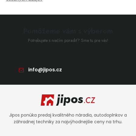
Pomôžeme vám s výberom
Potrebujete s niečím poradiť? Sme tu pre vás!
info
@
jipos.cz
Zápätie
Jipos ponúka predaj kvalitného náradia, autodoplnkov a
záhradnej techniky za najvýhodnejšie ceny na trhu.