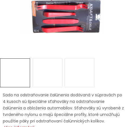
Ochranné pracovné pomôcky
Vianoce
Fotovoltaika
Značky
Servis náradia
Hodnotenie obchodu
Sada na odstraňovanie čalúnenia dodávaná v súpravách po
4 kusoch sú špeciálne sťahováky na odstraňovanie
Doprava a platba
Váš zákaznícky účet
čalúnenia a obloženia automobilov. Sťahováky sú vyrobené z
tvrdeného nylonu a majú špeciálne profily, ktoré umožňujú
Kontakty
použitie páky pri odstraňovaní čalúnnických kolíkov.