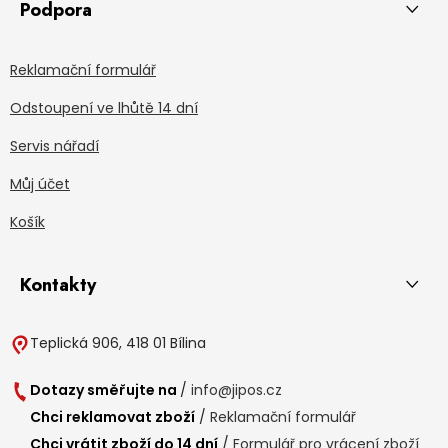
Podpora
Reklamační formulář
Odstoupení ve lhůtě 14 dní
Servis nářadí
Můj účet
Košík
Kontakty
Teplická 906, 418 01 Bílina
Dotazy směřujte na
/
info@jipos.cz
Chci reklamovat zboží
/
Reklamační formulář
Chci vrátit zboží do 14 dní
/
Formulář pro vrácení zboží