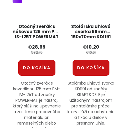
Otočný zverák s
Stolárska uhlová
nákovou 125 mm PM-
svorka 68mm
IS-125T POWERMAT
150x70mm KD1191
KRAFT&DELE
€28,65
€10,20
€32,75
€10,61
DO KOŠÍKA
DO KOŠÍKA
Otočný zverák s
Stolárska uhlová svorka
kovadlinou 125 mm PM-
KD1191 od značky
IM-125T od značky
KRAFT&DELE je
POWERMAT je nástroj,
užitočným nástrojom
ktorý slúži na upevnenie
pre stolárske práce,
a zaistenie pracovného
ktorý slúži na uchytenie
materiálu pri
a fixáciu dielov v
remeselných alebo
presnom uhle.