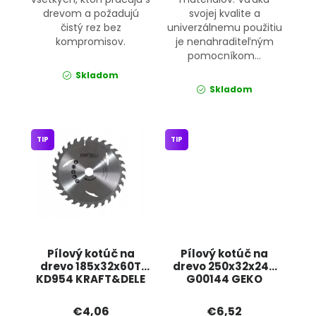
drevom a požadujú
svojej kvalite a
čistý rez bez
univerzálnemu použitiu
kompromisov.
je nenahraditeľným
pomocníkom...
Skladom
Skladom
TIP
TIP
Pílový kotúč na
Pílový kotúč na
drevo 185x32x60T
drevo 250x32x24T
KD954 KRAFT&DELE
G00144 GEKO
€4,06
€6,52