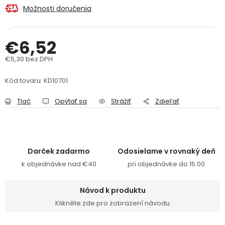
Možnosti doručenia
PODPORA
€6,52
Reklamačný formulár
Odstúpenie v lehote 14 dní
€5,30 bez DPH
Obchodné podmienky
Reklamačný poriadok
Jednotková cena:
Kód tovaru:
KD10701
Podmienky ochrany osobných údajov
Tlač
Opýtať sa
Strážiť
Zdieľať
+
Přihlášení
Registrace
Darček zadarmo
Odosielame v rovnaký deň
k objednávke nad €40
pri objednávke do 15:00
Návod k produktu
Klikněte zde pro zobrazení návodu