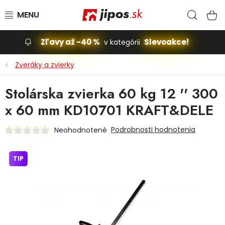
Prejsť na obsah
Hľad
N
Zľavy až -40 %
Slevoakce!
v kategórii
Slevoakce
Zveráky a zvierky
Stavba, dom
Stolárska zvierka 60 kg 12 '' 300
x 60 mm KD10701 KRAFT&DELE
Dielňa
Podrobnosti hodnotenia
Neohodnotené
Záhrada
TIP
Príslušenstvo pre automobily
Vybavenie a hračky pre deti
Domácnosť