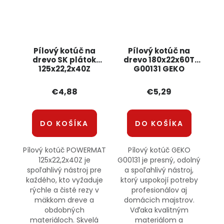
Pílový kotúč na
Pílový kotúč na
drevo SK plátok
drevo 180x22x60T
125x22,2x40Z
G00131 GEKO
POWERMAT
€4,88
€5,29
DO KOŠÍKA
DO KOŠÍKA
Pílový kotúč POWERMAT
Pílový kotúč GEKO
125x22,2x40Z je
G00131 je presný, odolný
spoľahlivý nástroj pre
a spoľahlivý nástroj,
každého, kto vyžaduje
ktorý uspokojí potreby
rýchle a čisté rezy v
profesionálov aj
mäkkom dreve a
domácich majstrov.
obdobných
Vďaka kvalitným
materiáloch. Skvelá
materiálom a