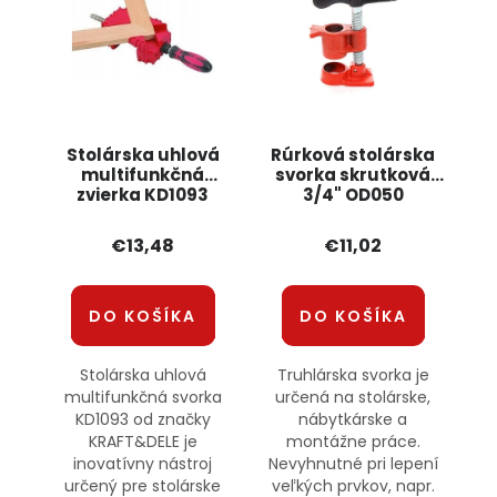
Stolárska uhlová
Rúrková stolárska
multifunkčná
svorka skrutková
zvierka KD1093
3/4" OD050
KRAFT&DELE
ONDRAGON
€13,48
€11,02
DO KOŠÍKA
DO KOŠÍKA
Stolárska uhlová
Truhlárska svorka je
multifunkčná svorka
určená na stolárske,
KD1093 od značky
nábytkárske a
KRAFT&DELE je
montážne práce.
inovatívny nástroj
Nevyhnutné pri lepení
určený pre stolárske
veľkých prvkov, napr.