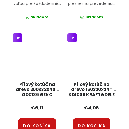
voľba pre každodenné...
presnému prevedeniu...
Skladom
Skladom
TIP
TIP
Pílový kotúč na
Pílový kotúč na
drevo 200x32x40T
drevo 160x20x24T
G00136 GEKO
KD1009 KRAFT&DELE
€6,11
€4,06
DO KOŠÍKA
DO KOŠÍKA