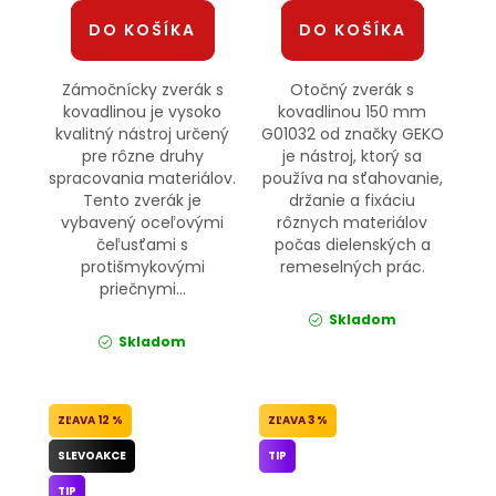
DO KOŠÍKA
DO KOŠÍKA
Zámočnícky zverák s
Otočný zverák s
kovadlinou je vysoko
kovadlinou 150 mm
kvalitný nástroj určený
G01032 od značky GEKO
pre rôzne druhy
je nástroj, ktorý sa
spracovania materiálov.
používa na sťahovanie,
Tento zverák je
držanie a fixáciu
vybavený oceľovými
rôznych materiálov
čeľusťami s
počas dielenských a
protišmykovými
remeselných prác.
priečnymi...
Skladom
Skladom
12 %
3 %
SLEVOAKCE
TIP
TIP