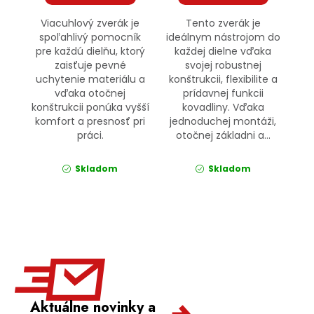
Viacuhlový zverák je
Tento zverák je
spoľahlivý pomocník
ideálnym nástrojom do
pre každú dielňu, ktorý
každej dielne vďaka
zaisťuje pevné
svojej robustnej
uchytenie materiálu a
konštrukcii, flexibilite a
vďaka otočnej
prídavnej funkcii
konštrukcii ponúka vyšší
kovadliny. Vďaka
komfort a presnosť pri
jednoduchej montáži,
práci.
otočnej základni a...
Skladom
Skladom
Aktuálne novinky a