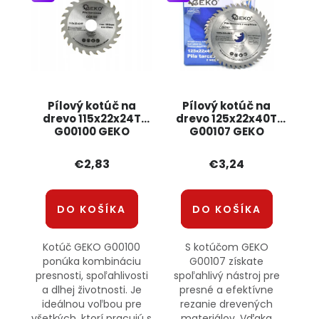
Pílový kotúč na
Pílový kotúč na
drevo 115x22x24T
drevo 125x22x40T
G00100 GEKO
G00107 GEKO
€2,83
€3,24
DO KOŠÍKA
DO KOŠÍKA
Kotúč GEKO G00100
S kotúčom GEKO
ponúka kombináciu
G00107 získate
presnosti, spoľahlivosti
spoľahlivý nástroj pre
a dlhej životnosti. Je
presné a efektívne
ideálnou voľbou pre
rezanie drevených
všetkých, ktorí pracujú s
materiálov. Vďaka