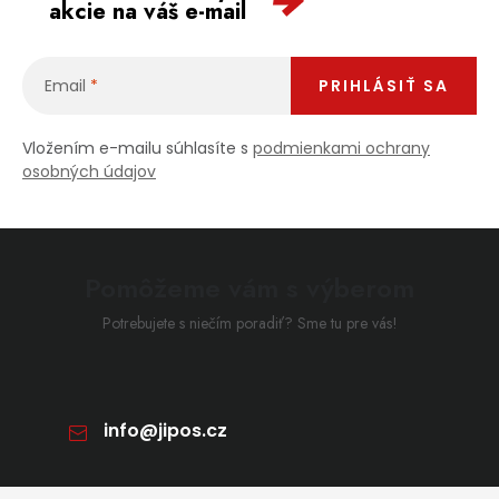
akcie na váš e-mail
Email
PRIHLÁSIŤ SA
Vložením e-mailu súhlasíte s
podmienkami ochrany
osobných údajov
Pomôžeme vám s výberom
Potrebujete s niečím poradiť? Sme tu pre vás!
info
@
jipos.cz