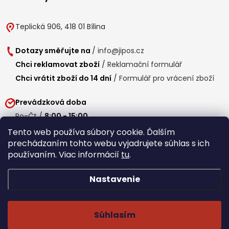
Teplická 906, 418 01 Bílina
Dotazy směřujte na
/
info@jipos.cz
Chci reklamovat zboží
/
Reklamační formulář
Chci vrátit zboží do 14 dní
/
Formulář pro vrácení zboží
Prevádzková doba
Po-Čt /
8:00 - 15:00
Pá /
7:30 - 14:30
Tento web používa súbory cookie. Ďalším
prechádzaním tohto webu vyjadrujete súhlas s ich
Obedňajšia prestávka /
11:00 - 11:30
používaním. Viac informácií
tu
.
Nastavenie
Copyright 2026
Jipos.sk
. Všetky práva vyhradené.
Upraviť nastavenie
cookies
Súhlasím
Běží na Shoptet Premium
/
Webdesign mi-ma.cz
/
Webová analytika a reporting khoder.cz