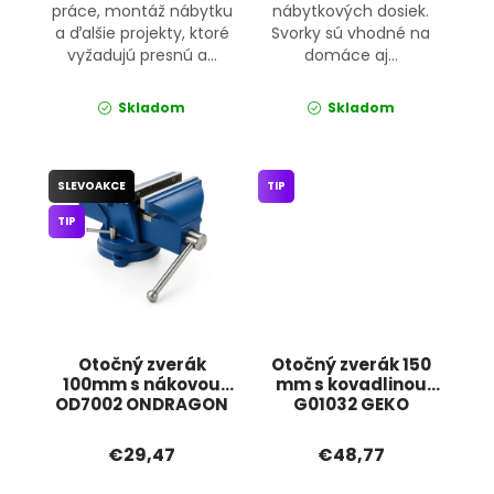
práce, montáž nábytku
nábytkových dosiek.
a ďalšie projekty, ktoré
Svorky sú vhodné na
vyžadujú presnú a...
domáce aj...
Skladom
Skladom
SLEVOAKCE
TIP
TIP
Otočný zverák
Otočný zverák 150
100mm s nákovou
mm s kovadlinou
OD7002 ONDRAGON
G01032 GEKO
€29,47
€48,77