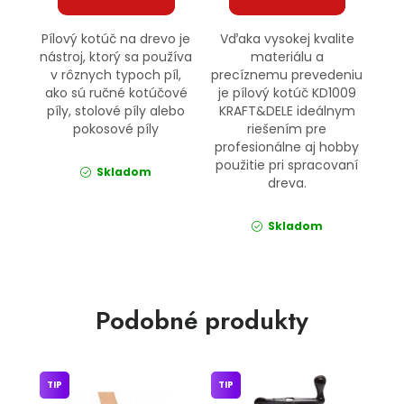
Pílový kotúč na drevo je
Vďaka vysokej kvalite
nástroj, ktorý sa používa
materiálu a
v rôznych typoch píl,
precíznemu prevedeniu
ako sú ručné kotúčové
je pílový kotúč KD1009
píly, stolové píly alebo
KRAFT&DELE ideálnym
pokosové píly
riešením pre
profesionálne aj hobby
použitie pri spracovaní
Skladom
dreva.
Skladom
Podobné produkty
TIP
TIP