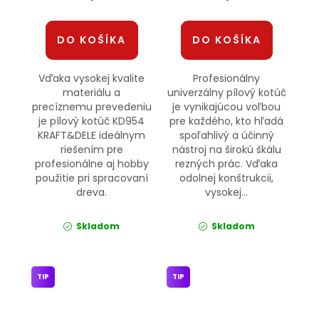
DO KOŠÍKA
DO KOŠÍKA
Vďaka vysokej kvalite
Profesionálny
materiálu a
univerzálny pílový kotúč
precíznemu prevedeniu
je vynikajúcou voľbou
je pílový kotúč KD954
pre každého, kto hľadá
KRAFT&DELE ideálnym
spoľahlivý a účinný
riešením pre
nástroj na širokú škálu
profesionálne aj hobby
rezných prác. Vďaka
použitie pri spracovaní
odolnej konštrukcii,
dreva.
vysokej...
Skladom
Skladom
TIP
TIP