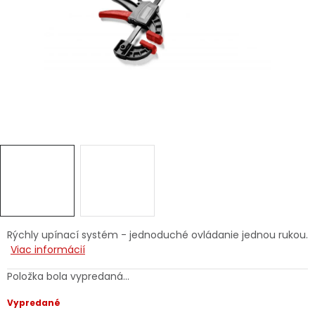
Ochranné pracovné pomôcky
Vianoce
Fotovoltaika
Značky
Servis náradia
Hodnotenie obchodu
Rýchly upínací systém - jednoduché ovládanie jednou rukou.
Viac informácií
Doprava a platba
Váš zákaznícky účet
Položka bola vypredaná…
Kontakty
Vypredané