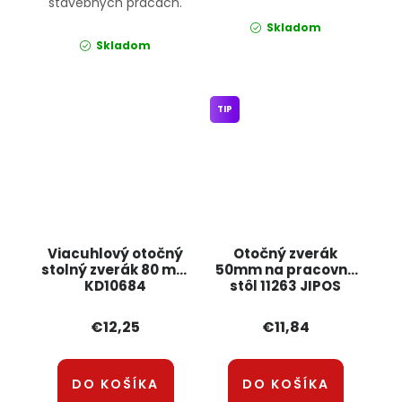
stavebných prácach.
Skladom
Skladom
TIP
Viacuhlový otočný
Otočný zverák
stolný zverák 80 mm
50mm na pracovný
KD10684
stôl 11263 JIPOS
KRAFT&DELE
€12,25
€11,84
DO KOŠÍKA
DO KOŠÍKA