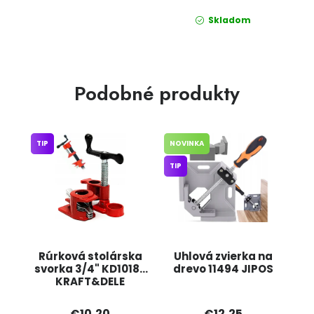
Skladom
Podobné produkty
TIP
NOVINKA
TIP
Rúrková stolárska
Uhlová zvierka na
svorka 3/4" KD10187
drevo 11494 JIPOS
KRAFT&DELE
€10,20
€12,25