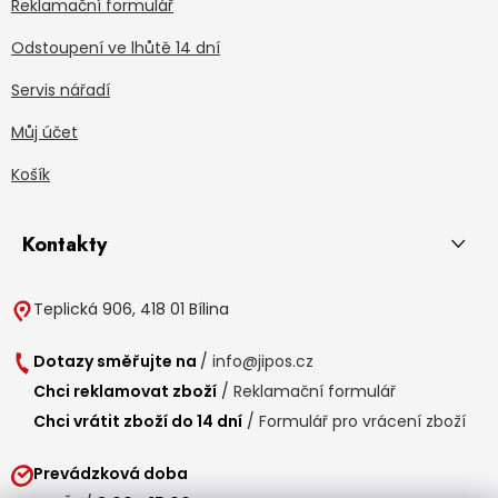
Reklamační formulář
Odstoupení ve lhůtě 14 dní
Servis nářadí
Můj účet
Košík
Kontakty
Teplická 906, 418 01 Bílina
Dotazy směřujte na
/
info@jipos.cz
Chci reklamovat zboží
/
Reklamační formulář
Chci vrátit zboží do 14 dní
/
Formulář pro vrácení zboží
Prevádzková doba