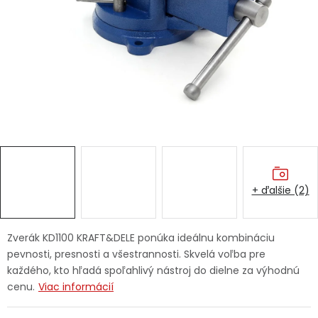
Ochranné pracovné pomôcky
Vianoce
Fotovoltaika
Značky
+ ďalšie (2)
Servis náradia
Hodnotenie obchodu
Zverák KD1100 KRAFT&DELE ponúka ideálnu kombináciu
pevnosti, presnosti a všestrannosti. Skvelá voľba pre
Doprava a platba
Váš zákaznícky účet
každého, kto hľadá spoľahlivý nástroj do dielne za výhodnú
cenu.
Viac informácií
Kontakty