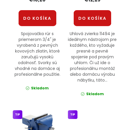
DO KOŠÍKA
DO KOŠÍKA
Spojovačka rúr s
Uhlová zvierka 11494 je
priemerom 3/4" je
ideálnym nástrojom pre
vyrobená z pevných
každého, kto vyžaduje
kovových zliatin, ktoré
presné a pevné
zaručujú vysokú
spojenie pod pravým
odolnosť. Svorky sú
uhlom. Či už ide o
vhodné na domáce aj
profesionálnu montáž
profesionálne použitie.
alebo domácu výrobu
nábytku, táto...
Skladom
Skladom
TIP
TIP