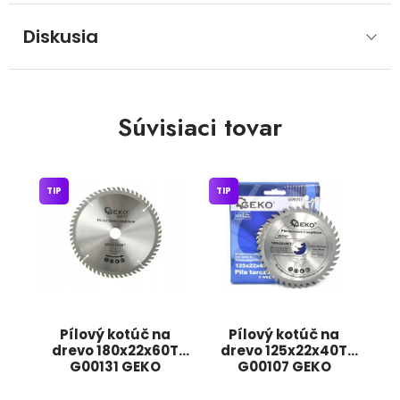
Diskusia
Súvisiaci tovar
TIP
TIP
Pílový kotúč na
Pílový kotúč na
drevo 180x22x60T
drevo 125x22x40T
G00131 GEKO
G00107 GEKO