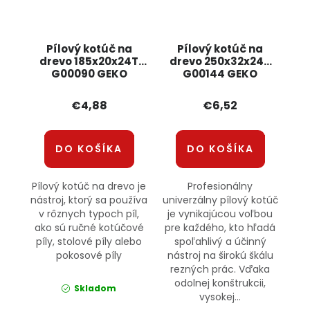
Pílový kotúč na
Pílový kotúč na
drevo 185x20x24T
drevo 250x32x24T
G00090 GEKO
G00144 GEKO
€4,88
€6,52
DO KOŠÍKA
DO KOŠÍKA
Pílový kotúč na drevo je
Profesionálny
nástroj, ktorý sa používa
univerzálny pílový kotúč
v rôznych typoch píl,
je vynikajúcou voľbou
ako sú ručné kotúčové
pre každého, kto hľadá
píly, stolové píly alebo
spoľahlivý a účinný
pokosové píly
nástroj na širokú škálu
rezných prác. Vďaka
odolnej konštrukcii,
Skladom
vysokej...