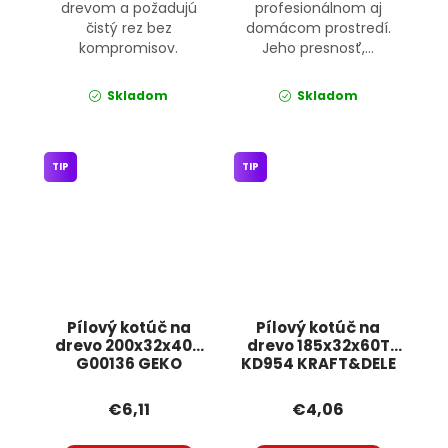
drevom a požadujú
profesionálnom aj
čistý rez bez
domácom prostredí.
kompromisov.
Jeho presnosť,...
Skladom
Skladom
TIP
TIP
Pílový kotúč na
Pílový kotúč na
drevo 200x32x40T
drevo 185x32x60T
G00136 GEKO
KD954 KRAFT&DELE
€6,11
€4,06