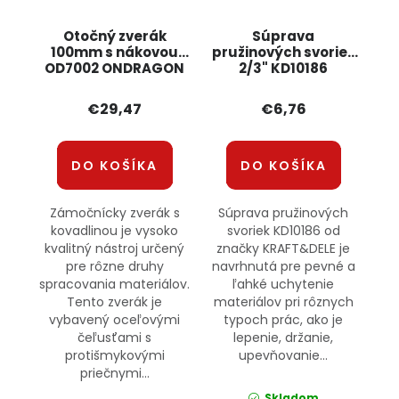
Otočný zverák
Súprava
100mm s nákovou
pružinových svoriek
OD7002 ONDRAGON
2/3" KD10186
KRAFT&DELE
€29,47
€6,76
DO KOŠÍKA
DO KOŠÍKA
Zámočnícky zverák s
Súprava pružinových
kovadlinou je vysoko
svoriek KD10186 od
kvalitný nástroj určený
značky KRAFT&DELE je
pre rôzne druhy
navrhnutá pre pevné a
spracovania materiálov.
ľahké uchytenie
Tento zverák je
materiálov pri rôznych
vybavený oceľovými
typoch prác, ako je
čeľusťami s
lepenie, držanie,
protišmykovými
upevňovanie...
priečnymi...
Skladom