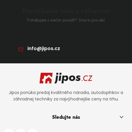
Pomôžeme vám s výberom
Potrebujete s niečím poradiť? Sme tu pre vás!
info
@
jipos.cz
Zápätie
Jipos ponúka predaj kvalitného náradia, autodoplnkov a
záhradnej techniky za najvýhodnejšie ceny na trhu.
Sledujte nás