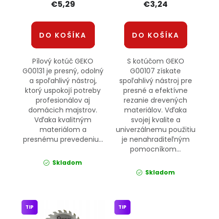
€5,29
€3,24
DO KOŠÍKA
DO KOŠÍKA
Pílový kotúč GEKO
S kotúčom GEKO
G00131 je presný, odolný
G00107 získate
a spoľahlivý nástroj,
spoľahlivý nástroj pre
ktorý uspokojí potreby
presné a efektívne
profesionálov aj
rezanie drevených
domácich majstrov.
materiálov. Vďaka
Vďaka kvalitným
svojej kvalite a
materiálom a
univerzálnemu použitiu
presnému prevedeniu...
je nenahraditeľným
pomocníkom...
Skladom
Skladom
TIP
TIP