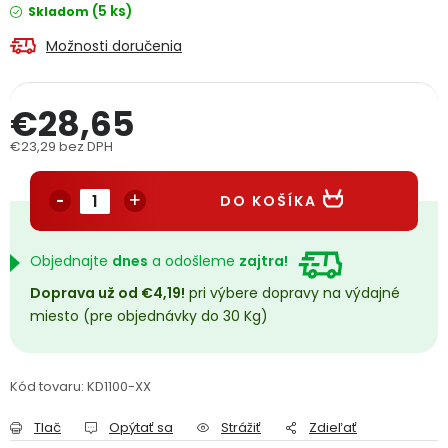
(5 ks)
Skladom
PODPORA
Možnosti doručenia
Reklamačný formulár
Odstúpenie v lehote 14 dní
€28,65
Obchodné podmienky
Reklamačný poriadok
€23,29 bez DPH
Jednotková cena:
Podmienky ochrany osobných údajov
DO KOŠÍKA
+
Přihlášení
Registrace
Objednajte
dnes
a odošleme
zajtra!
Doprava už od €4,19!
pri výbere dopravy na výdajné
miesto (pre objednávky do 30 Kg)
Kód tovaru:
KD1100-XX
Tlač
Opýtať sa
Strážiť
Zdieľať