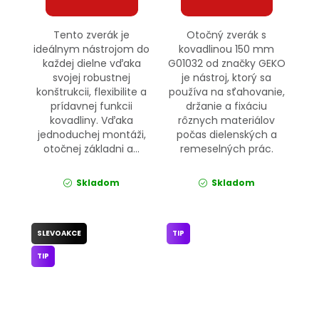
Tento zverák je
Otočný zverák s
ideálnym nástrojom do
kovadlinou 150 mm
každej dielne vďaka
G01032 od značky GEKO
svojej robustnej
je nástroj, ktorý sa
konštrukcii, flexibilite a
používa na sťahovanie,
prídavnej funkcii
držanie a fixáciu
kovadliny. Vďaka
rôznych materiálov
jednoduchej montáži,
počas dielenských a
otočnej základni a...
remeselných prác.
Skladom
Skladom
SLEVOAKCE
TIP
TIP