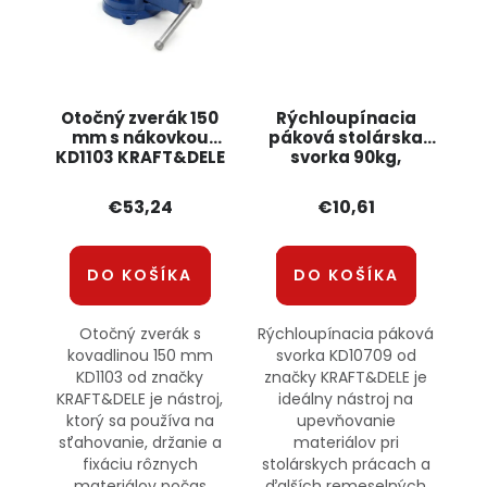
Otočný zverák 150
Rýchloupínacia
mm s nákovkou
páková stolárska
KD1103 KRAFT&DELE
svorka 90kg,
200x90mm KD10709
KRAFT&amp;DELE
€53,24
€10,61
DO KOŠÍKA
DO KOŠÍKA
Otočný zverák s
Rýchloupínacia páková
kovadlinou 150 mm
svorka KD10709 od
KD1103 od značky
značky KRAFT&DELE je
KRAFT&DELE je nástroj,
ideálny nástroj na
ktorý sa používa na
upevňovanie
sťahovanie, držanie a
materiálov pri
fixáciu rôznych
stolárskych prácach a
materiálov počas
ďalších remeselných