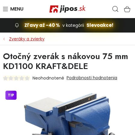
Prejsť na obsah
Hľad
N
Zľavy až -40 %
Slevoakce!
v kategórii
Slevoakce
Zveráky a zvierky
Stavba, dom
Otočný zverák s nákovou 75 mm
KD1100 KRAFT&DELE
Dielňa
Podrobnosti hodnotenia
Neohodnotené
Záhrada
TIP
Príslušenstvo pre automobily
Vybavenie a hračky pre deti
Domácnosť