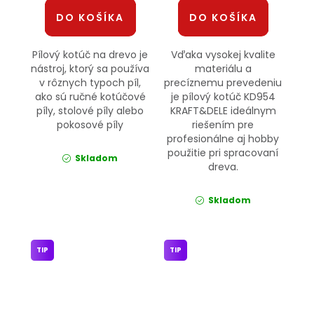
DO KOŠÍKA
DO KOŠÍKA
Pílový kotúč na drevo je
Vďaka vysokej kvalite
nástroj, ktorý sa používa
materiálu a
v rôznych typoch píl,
precíznemu prevedeniu
ako sú ručné kotúčové
je pílový kotúč KD954
píly, stolové píly alebo
KRAFT&DELE ideálnym
pokosové píly
riešením pre
profesionálne aj hobby
použitie pri spracovaní
Skladom
dreva.
Skladom
TIP
TIP