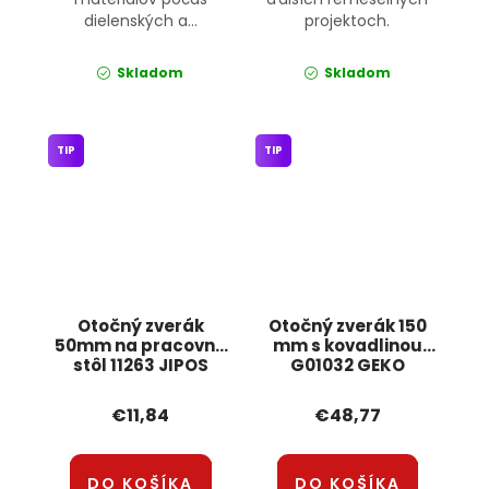
dielenských a...
projektoch.
Skladom
Skladom
TIP
TIP
Otočný zverák
Otočný zverák 150
50mm na pracovný
mm s kovadlinou
stôl 11263 JIPOS
G01032 GEKO
€11,84
€48,77
DO KOŠÍKA
DO KOŠÍKA