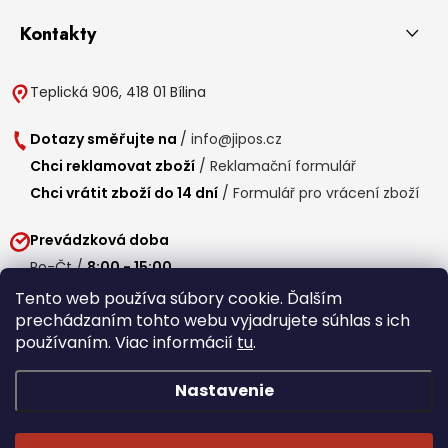
Kontakty
Teplická 906, 418 01 Bílina
Dotazy směřujte na
/
info@jipos.cz
Chci reklamovat zboží
/
Reklamační formulář
Chci vrátit zboží do 14 dní
/
Formulář pro vrácení zboží
Prevádzková doba
Po-Čt /
8:00 - 15:00
Pá /
7:30 - 14:30
Tento web používa súbory cookie. Ďalším
prechádzaním tohto webu vyjadrujete súhlas s ich
Obedňajšia prestávka /
11:00 - 11:30
používaním. Viac informácií
tu
.
Nastavenie
Copyright 2026
Jipos.sk
. Všetky práva vyhradené.
Upraviť nastavenie
cookies