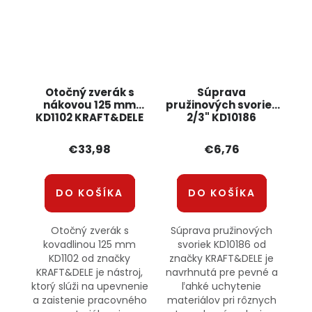
Otočný zverák s
Súprava
nákovou 125 mm
pružinových svoriek
KD1102 KRAFT&DELE
2/3" KD10186
KRAFT&DELE
€33,98
€6,76
DO KOŠÍKA
DO KOŠÍKA
Otočný zverák s
Súprava pružinových
kovadlinou 125 mm
svoriek KD10186 od
KD1102 od značky
značky KRAFT&DELE je
KRAFT&DELE je nástroj,
navrhnutá pre pevné a
ktorý slúži na upevnenie
ľahké uchytenie
a zaistenie pracovného
materiálov pri rôznych