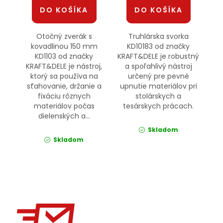
DO KOŠÍKA
DO KOŠÍKA
Otočný zverák s
Truhlárska svorka
kovadlinou 150 mm
KD10183 od značky
KD1103 od značky
KRAFT&DELE je robustný
KRAFT&DELE je nástroj,
a spoľahlivý nástroj
ktorý sa používa na
určený pre pevné
sťahovanie, držanie a
upnutie materiálov pri
fixáciu rôznych
stolárskych a
materiálov počas
tesárskych prácach.
dielenských a...
Skladom
Skladom