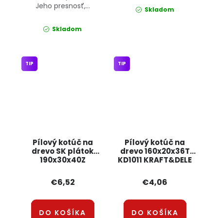
Jeho presnosť,...
Skladom
Skladom
TIP
TIP
Pílový kotúč na
Pílový kotúč na
drevo SK plátok
drevo 160x20x36T
190x30x40Z
KD1011 KRAFT&DELE
POWERMAT
€6,52
€4,06
DO KOŠÍKA
DO KOŠÍKA