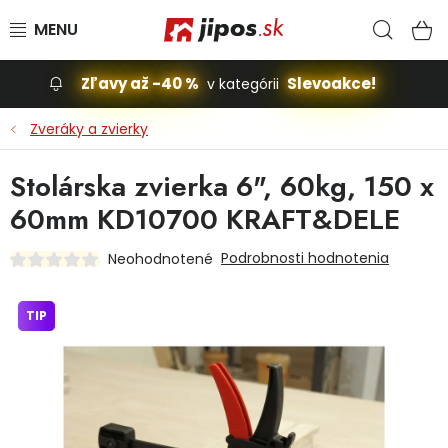
Prejsť na obsah
Hľad
N
Zľavy až -40 %
Slevoakce!
v kategórii
Slevoakce
Zveráky a zvierky
Stavba, dom
Stolárska zvierka 6", 60kg, 150 x
60mm KD10700 KRAFT&DELE
Dielňa
Podrobnosti hodnotenia
Neohodnotené
Záhrada
TIP
Príslušenstvo pre automobily
Vybavenie a hračky pre deti
Domácnosť