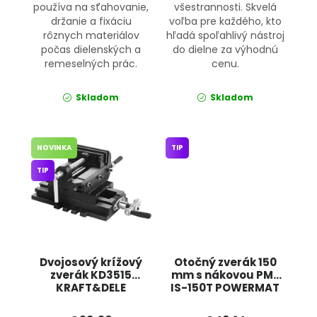
používa na sťahovanie,
všestrannosti. Skvelá
držanie a fixáciu
voľba pre každého, kto
rôznych materiálov
hľadá spoľahlivý nástroj
počas dielenských a
do dielne za výhodnú
remeselných prác.
cenu.
Skladom
Skladom
NOVINKA
TIP
TIP
Dvojosový krížový
Otočný zverák 150
zverák KD3515
mm s nákovou PM-
KRAFT&DELE
IS-150T POWERMAT