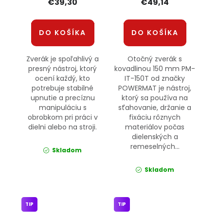
€39,30
€49,14
DO KOŠÍKA
DO KOŠÍKA
Zverák je spoľahlivý a
Otočný zverák s
presný nástroj, ktorý
kovadlinou 150 mm PM-
ocení každý, kto
IT-150T od značky
potrebuje stabilné
POWERMAT je nástroj,
upnutie a precíznu
ktorý sa používa na
manipuláciu s
sťahovanie, držanie a
obrobkom pri práci v
fixáciu rôznych
dielni alebo na stroji.
materiálov počas
dielenských a
remeselných...
Skladom
Skladom
TIP
TIP