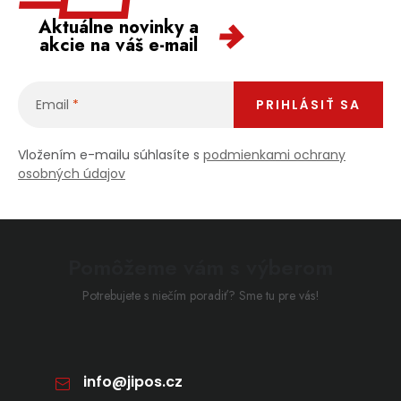
Aktuálne novinky a
akcie na váš e-mail
Email
PRIHLÁSIŤ SA
Vložením e-mailu súhlasíte s
podmienkami ochrany
osobných údajov
Pomôžeme vám s výberom
Potrebujete s niečím poradiť? Sme tu pre vás!
info
@
jipos.cz