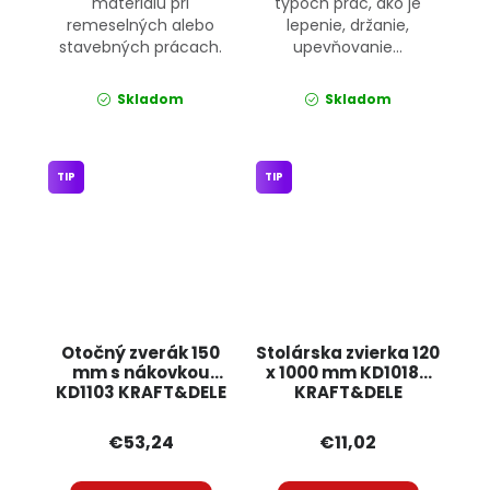
materiálu pri
typoch prác, ako je
remeselných alebo
lepenie, držanie,
stavebných prácach.
upevňovanie...
Skladom
Skladom
TIP
TIP
Otočný zverák 150
Stolárska zvierka 120
mm s nákovkou
x 1000 mm KD10183
KD1103 KRAFT&DELE
KRAFT&DELE
€53,24
€11,02