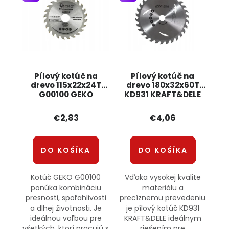
Pílový kotúč na
Pílový kotúč na
drevo 115x22x24T
drevo 180x32x60T
G00100 GEKO
KD931 KRAFT&DELE
€2,83
€4,06
DO KOŠÍKA
DO KOŠÍKA
Kotúč GEKO G00100
Vďaka vysokej kvalite
ponúka kombináciu
materiálu a
presnosti, spoľahlivosti
precíznemu prevedeniu
a dlhej životnosti. Je
je pílový kotúč KD931
ideálnou voľbou pre
KRAFT&DELE ideálnym
všetkých, ktorí pracujú s
riešením pre