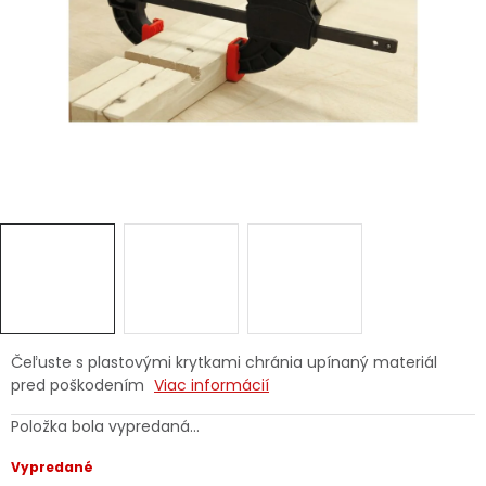
Ochranné pracovné pomôcky
Vianoce
Fotovoltaika
Značky
Servis náradia
Hodnotenie obchodu
Čeľuste s plastovými krytkami chránia upínaný materiál
pred poškodením
Viac informácií
Doprava a platba
Váš zákaznícky účet
Položka bola vypredaná…
Kontakty
Vypredané