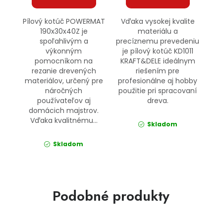
Pílový kotúč POWERMAT
Vďaka vysokej kvalite
190x30x40Z je
materiálu a
spoľahlivým a
precíznemu prevedeniu
výkonným
je pílový kotúč KD1011
pomocníkom na
KRAFT&DELE ideálnym
rezanie drevených
riešením pre
materiálov, určený pre
profesionálne aj hobby
náročných
použitie pri spracovaní
používateľov aj
dreva.
domácich majstrov.
Vďaka kvalitnému...
Skladom
Skladom
Podobné produkty