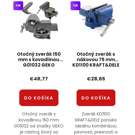
TIP
TIP
Otočný zverák 150
Otočný zverák s
mm s kovadlinou
nákovou 75 mm
G01032 GEKO
KD1100 KRAFT&DELE
€48,77
€28,65
DO KOŠÍKA
DO KOŠÍKA
Otočný zverák s
Zverák KD1100
kovadlinou 150 mm
KRAFT&DELE ponúka
G01032 od značky GEKO
ideálnu kombináciu
je nástroj, ktorý sa
pevnosti, presnosti a