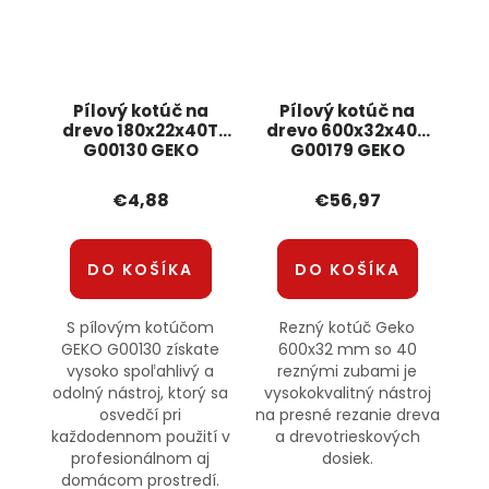
Pílový kotúč na
Pílový kotúč na
drevo 180x22x40T
drevo 600x32x40T
G00130 GEKO
G00179 GEKO
€4,88
€56,97
DO KOŠÍKA
DO KOŠÍKA
S pílovým kotúčom
Rezný kotúč Geko
GEKO G00130 získate
600x32 mm so 40
vysoko spoľahlivý a
reznými zubami je
odolný nástroj, ktorý sa
vysokokvalitný nástroj
osvedčí pri
na presné rezanie dreva
každodennom použití v
a drevotrieskových
profesionálnom aj
dosiek.
domácom prostredí.