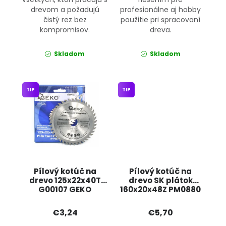
drevom a požadujú
profesionálne aj hobby
čistý rez bez
použitie pri spracovaní
kompromisov.
dreva.
Skladom
Skladom
TIP
TIP
Pílový kotúč na
Pílový kotúč na
drevo 125x22x40T
drevo SK plátok
G00107 GEKO
160x20x48Z PM0880
POWERMAT
€3,24
€5,70