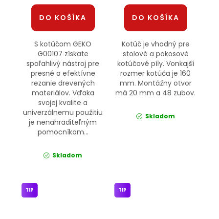
DO KOŠÍKA
DO KOŠÍKA
S kotúčom GEKO
Kotúč je vhodný pre
G00107 získate
stolové a pokosové
spoľahlivý nástroj pre
kotúčové píly. Vonkajší
presné a efektívne
rozmer kotúča je 160
rezanie drevených
mm. Montážny otvor
materiálov. Vďaka
má 20 mm a 48 zubov.
svojej kvalite a
univerzálnemu použitiu
Skladom
je nenahraditeľným
pomocníkom...
Skladom
TIP
TIP