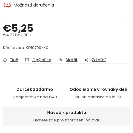
Možnosti doručenia
PODPORA
€5,25
Reklamačný formulár
Odstúpenie v lehote 14 dní
€4,27 bez DPH
Obchodné podmienky
Reklamačný poriadok
Jednotková cena:
Kód tovaru:
KD10700-XX
Podmienky ochrany osobných údajov
Tlač
Opýtať sa
Strážiť
Zdieľať
+
Přihlášení
Registrace
Darček zadarmo
Odosielame v rovnaký deň
k objednávke nad €40
pri objednávke do 15:00
Návod k produktu
Klikněte zde pro zobrazení návodu