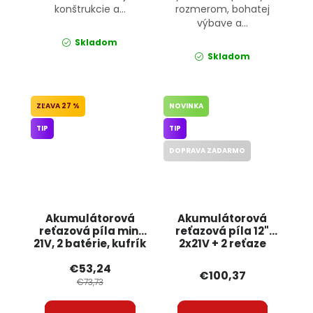
konštrukcie a...
rozmerom, bohatej
výbave a...
Skladom
Skladom
27 %
NOVINKA
TIP
TIP
DOPRAVA ZADARMO
Akumulátorová
Akumulátorová
reťazová píla mini
reťazová píla 12"
21V, 2 batérie, kufrík
2x21V + 2 reťaze
a príslušenstvo
RTPAK0124 RED
€53,24
RTMPA0064 RED
TECHNIC
€100,37
TECHNIC
€73,73