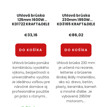
Uhlová brúska
Uhlová brúska
125mm 1600W
230mm 1950W
KD1722 KRAFT&DELE
KD3165 KRAFT&DELE
€33,16
€86,02
DO KOŠÍKA
DO KOŠÍKA
Uhlová brúska ponúka
Uhlová brúska 230 mm
kombináciu vysokého
je určená na rezanie,
výkonu, bezpečnosti a
leštenie a brúsenie
univerzálneho využitia.
širokej škály materiálov,
Je ideálnou voľbou pre
ako sú: drevo, betón,
náročné domáce aj
plasty, keramika, kameň
profesionálne použitie
a mnohé ďalšie. Je
pri práci s rôznymi...
vybavená 2950W
motorom,...