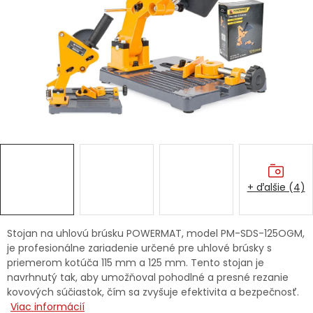
Ochranné pracovné pomôcky
Vianoce
Fotovoltaika
Značky
+ ďalšie (4)
Servis náradia
Hodnotenie obchodu
Stojan na uhlovú brúsku POWERMAT, model PM-SDS-125OGM,
je profesionálne zariadenie určené pre uhlové brúsky s
Doprava a platba
Váš zákaznícky účet
priemerom kotúča 115 mm a 125 mm. Tento stojan je
navrhnutý tak, aby umožňoval pohodlné a presné rezanie
Kontakty
kovových súčiastok, čím sa zvyšuje efektivita a bezpečnosť.
Viac informácií