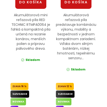
DO KOŠÍKA
DO KOŠÍKA
Akumulátorová mini
Akumulátorová
reťazová píla RED
reťazová píla
TECHNIC RTMPA0064 je
predstavuje kombináciu
ľahká a kompaktná píla
výkonu, mobility a
určená na rezanie
bezpečnosti v jednom
konárov, menších
kompaktnom zariadení.
polien a prípravu
Vďaka dvom silným
palivového dreva.
batériám, nízkej
hmotnosti, tepelnému
senzoru...
Skladom
Skladom
16 %
12 %
SLEVOAKCE
SLEVOAKCE
NOVINKA
NOVINKA