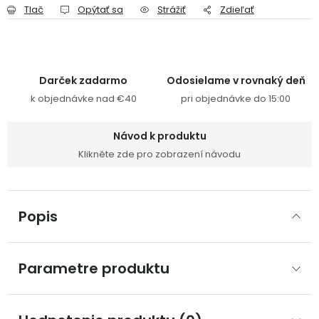
Tlač
Opýtať sa
Strážiť
Zdieľať
Darček zadarmo
Odosielame v rovnaký deň
k objednávke nad €40
pri objednávke do 15:00
Návod k produktu
Klikněte zde pro zobrazení návodu
Popis
Parametre produktu