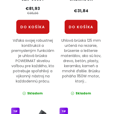
POWERMAT
€81,93
€31,84
€85,66
DO KOŠÍKA
DO KOŠÍKA
Vďaka svojej robustnej
Uhlová brúska 125 mm
konštrukcii a
určená na rezanie,
premysleným funkciám
brúsenie a leštenie
je uhlová brúska
materiálov, ako sú kov,
POWERMAT skvelou
drevo, betón, plasty,
voľbou pre každého, kto
keramika, kameň a
potrebuje spoľahlivý a
mnohé ďalšie. Brúsku
výkonný nástroj na
poháňa 1150W motor,
každodennú prácu.
ktorý...
Skladom
Skladom
TIP
TIP