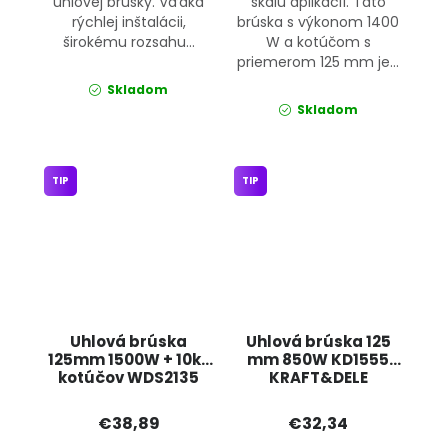
uhlovej brúsky. Vďaka
škálu aplikácií. Táto
rýchlej inštalácii,
brúska s výkonom 1400
širokému rozsahu...
W a kotúčom s
priemerom 125 mm je...
Skladom
Skladom
TIP
TIP
Uhlová brúska
Uhlová brúska 125
125mm 1500W + 10ks
mm 850W KD1555
kotúčov WDS2135
KRAFT&DELE
KRAFT&DELE
€38,89
€32,34