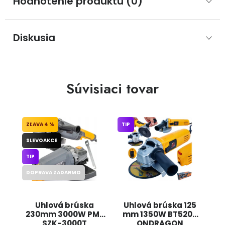
Hodnotenie produktu (0)
Diskusia
Súvisiaci tovar
4 %
TIP
SLEVOAKCE
TIP
DOPRAVA ZADARMO
Uhlová brúska
Uhlová brúska 125
230mm 3000W PM-
mm 1350W BT5205
SZK-3000T
ONDRAGON