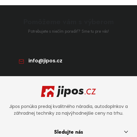
Pomôžeme vám s výberom
Potrebujete s niečím poradiť? Sme tu pre vás!
info
@
jipos.cz
Zápätie
Jipos ponúka predaj kvalitného náradia, autodoplnkov a
záhradnej techniky za najvýhodnejšie ceny na trhu.
Sledujte nás