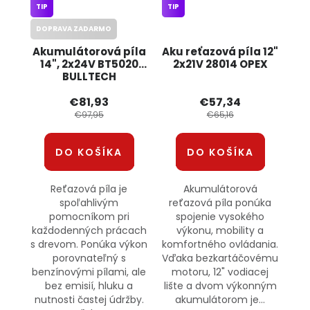
TIP
TIP
DOPRAVA ZADARMO
Akumulátorová píla
Aku reťazová píla 12"
14", 2x24V BT5020
2x21V 28014 OPEX
BULLTECH
€81,93
€57,34
€97,95
€65,16
DO KOŠÍKA
DO KOŠÍKA
Reťazová píla je
Akumulátorová
spoľahlivým
reťazová píla ponúka
pomocníkom pri
spojenie vysokého
každodenných prácach
výkonu, mobility a
s drevom. Ponúka výkon
komfortného ovládania.
porovnateľný s
Vďaka bezkartáčovému
benzínovými pílami, ale
motoru, 12" vodiacej
bez emisií, hluku a
lište a dvom výkonným
nutnosti častej údržby.
akumulátorom je...