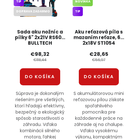
TIP
NOVINKA
DOPRAVA ZADARMO
TIP
Sada aku nožníc a
Aku reťazová píla s
pílky 6" 2x21V RS6011
mazaním reťaze, 6",
BULLTECH
2x18V ST1054
SKYTECH
€98,32
€28,65
€118,44
€56,97
DO KOŠÍKA
DO KOŠÍKA
Súprava je dokonalým
S akumulátorovou mini
riešením pre všetkých,
reťazovou pílou získate
ktorí hľadajú efektívny,
spoľahlivého
bezpečný a ekologický
pomocníka pre
spôsob starostlivosti o
každodenné práce na
záhradu. Vďaka
záhrade aj na chalupe.
kombinácii silného
Vďaka vysokému
motora, ľahkej
výkonu, kompaktným