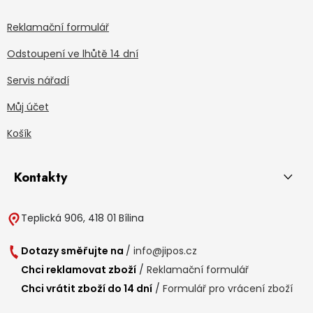
Reklamační formulář
Odstoupení ve lhůtě 14 dní
Servis nářadí
Můj účet
Košík
Kontakty
Teplická 906, 418 01 Bílina
Dotazy směřujte na
/
info@jipos.cz
Chci reklamovat zboží
/
Reklamační formulář
Chci vrátit zboží do 14 dní
/
Formulář pro vrácení zboží