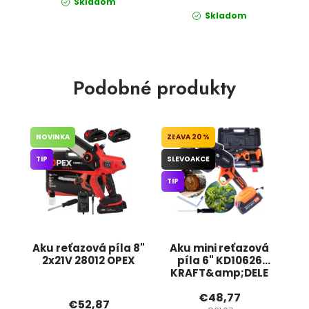
Skladom
Skladom
Podobné produkty
NOVINKA
20 %
TIP
SLEVOAKCE
TIP
Aku reťazová píla 8"
Aku mini reťazová
2x21V 28012 OPEX
píla 6" KD10626
KRAFT&amp;DELE
€48,77
€52,87