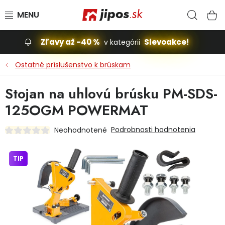
Prejsť na obsah
Hľad
N
Zľavy až -40 %
Slevoakce!
v kategórii
Slevoakce
Ostatné príslušenstvo k brúskam
Stavba, dom
Stojan na uhlovú brúsku PM-SDS-
125OGM POWERMAT
Dielňa
Podrobnosti hodnotenia
Neohodnotené
Záhrada
TIP
Príslušenstvo pre automobily
Vybavenie a hračky pre deti
Domácnosť