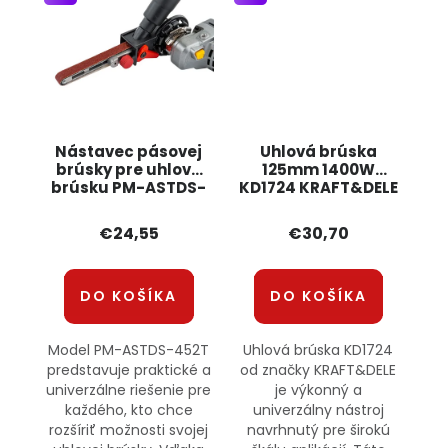
Nástavec pásovej
Uhlová brúska
brúsky pre uhlovú
125mm 1400W
brúsku PM-ASTDS-
KD1724 KRAFT&DELE
452T POWERMAT
€24,55
€30,70
DO KOŠÍKA
DO KOŠÍKA
Model PM-ASTDS-452T
Uhlová brúska KD1724
predstavuje praktické a
od značky KRAFT&DELE
univerzálne riešenie pre
je výkonný a
každého, kto chce
univerzálny nástroj
rozšíriť možnosti svojej
navrhnutý pre širokú