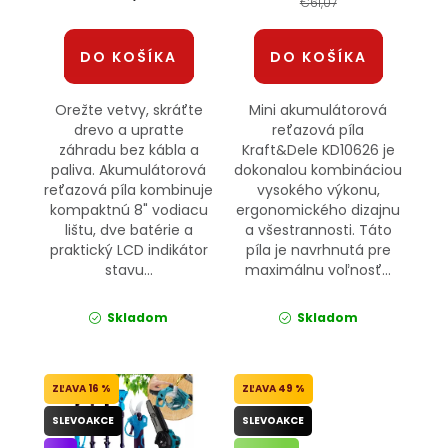
€61,07
DO KOŠÍKA
DO KOŠÍKA
Orežte vetvy, skráťte
Mini akumulátorová
drevo a upratte
reťazová píla
záhradu bez kábla a
Kraft&Dele KD10626 je
paliva. Akumulátorová
dokonalou kombináciou
reťazová píla kombinuje
vysokého výkonu,
kompaktnú 8" vodiacu
ergonomického dizajnu
lištu, dve batérie a
a všestrannosti. Táto
praktický LCD indikátor
píla je navrhnutá pre
stavu...
maximálnu voľnosť...
Skladom
Skladom
16 %
49 %
SLEVOAKCE
SLEVOAKCE