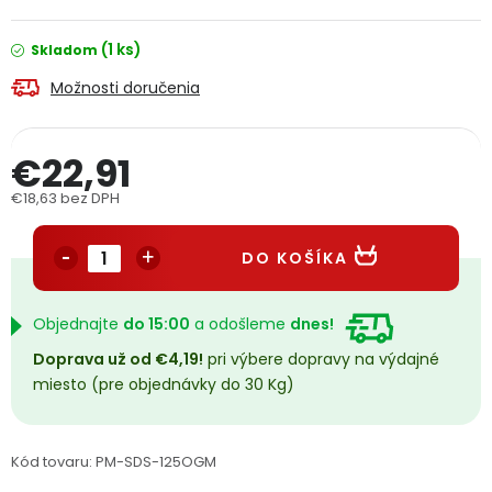
PODPORA
(1 ks)
Skladom
Možnosti doručenia
Reklamačný formulár
Odstúpenie v lehote 14 dní
Obchodné podmienky
Reklamačný poriadok
€22,91
€18,63 bez DPH
Podmienky ochrany osobných údajov
Jednotková cena:
DO KOŠÍKA
+
Přihlášení
Registrace
Objednajte
do 15:00
a odošleme
dnes!
Doprava už od €4,19!
pri výbere dopravy na výdajné
miesto (pre objednávky do 30 Kg)
Kód tovaru:
PM-SDS-125OGM