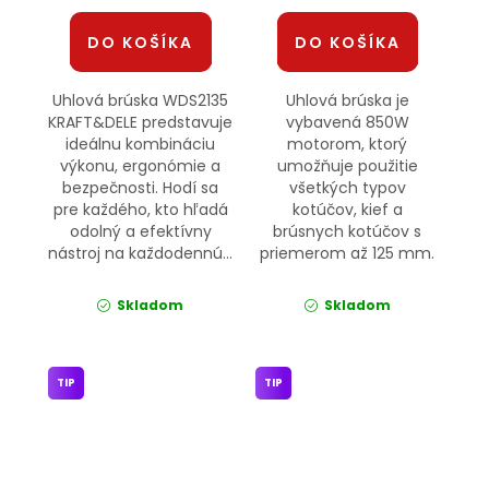
DO KOŠÍKA
DO KOŠÍKA
Uhlová brúska WDS2135
Uhlová brúska je
KRAFT&DELE predstavuje
vybavená 850W
ideálnu kombináciu
motorom, ktorý
výkonu, ergonómie a
umožňuje použitie
bezpečnosti. Hodí sa
všetkých typov
pre každého, kto hľadá
kotúčov, kief a
odolný a efektívny
brúsnych kotúčov s
nástroj na každodennú...
priemerom až 125 mm.
Skladom
Skladom
TIP
TIP