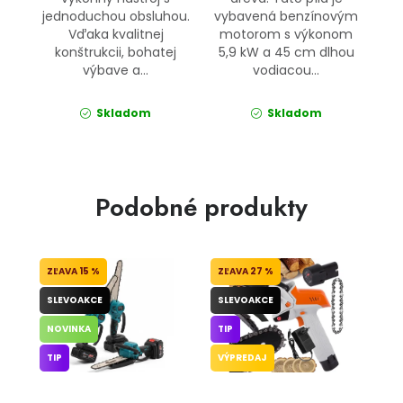
jednoduchou obsluhou.
vybavená benzínovým
Vďaka kvalitnej
motorom s výkonom
konštrukcii, bohatej
5,9 kW a 45 cm dlhou
výbave a...
vodiacou...
Skladom
Skladom
Podobné produkty
15 %
27 %
SLEVOAKCE
SLEVOAKCE
NOVINKA
TIP
TIP
VÝPREDAJ