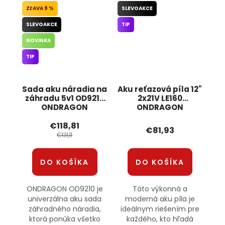
9 %
SLEVOAKCE
SLEVOAKCE
TIP
NOVINKA
TIP
Sada aku náradia na
Aku reťazová píla 12"
záhradu 5v1 OD9210
2x21V LE160
ONDRAGON
ONDRAGON
€118,81
€81,93
€131,11
DO KOŠÍKA
DO KOŠÍKA
ONDRAGON OD9210 je
Táto výkonná a
univerzálna aku sada
moderná aku píla je
záhradného náradia,
ideálnym riešením pre
ktorá ponúka všetko
každého, kto hľadá