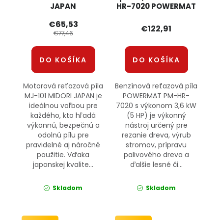
JAPAN
HR-7020 POWERMAT
€65,53
€122,91
€77,46
DO KOŠÍKA
DO KOŠÍKA
Motorová reťazová píla
Benzínová reťazová píla
MJ-101 MIDORI JAPAN je
POWERMAT PM-HR-
ideálnou voľbou pre
7020 s výkonom 3,6 kW
každého, kto hľadá
(5 HP) je výkonný
výkonnú, bezpečnú a
nástroj určený pre
odolnú pílu pre
rezanie dreva, výrub
pravidelné aj náročné
stromov, prípravu
použitie. Vďaka
palivového dreva a
japonskej kvalite...
ďalšie lesné či...
Skladom
Skladom