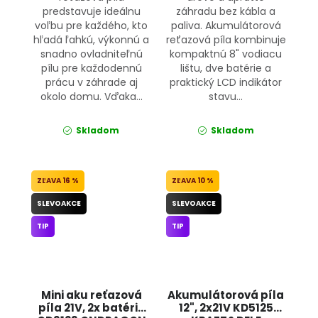
predstavuje ideálnu
záhradu bez kábla a
voľbu pre každého, kto
paliva. Akumulátorová
hľadá ľahkú, výkonnú a
reťazová píla kombinuje
snadno ovladniteľnú
kompaktnú 8" vodiacu
pílu pre každodennú
lištu, dve batérie a
prácu v záhrade aj
praktický LCD indikátor
okolo domu. Vďaka...
stavu...
Skladom
Skladom
16 %
10 %
SLEVOAKCE
SLEVOAKCE
TIP
TIP
Mini aku reťazová
Akumulátorová píla
píla 21V, 2x batérie
12", 2x21V KD5125