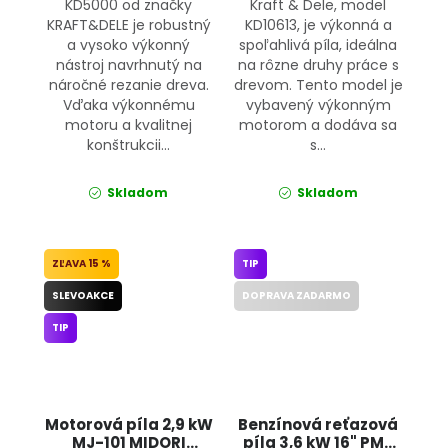
KD5000 od značky
Kraft & Dele, model
KRAFT&DELE je robustný
KD10613, je výkonná a
a vysoko výkonný
spoľahlivá píla, ideálna
nástroj navrhnutý na
na rôzne druhy práce s
náročné rezanie dreva.
drevom. Tento model je
Vďaka výkonnému
vybavený výkonným
motoru a kvalitnej
motorom a dodáva sa
konštrukcii...
s...
Skladom
Skladom
15 %
TIP
SLEVOAKCE
DOPRAVA ZADARMO
TIP
Motorová píla 2,9 kW
Benzínová reťazová
MJ-101 MIDORI
píla 3,6 kW 16" PM-