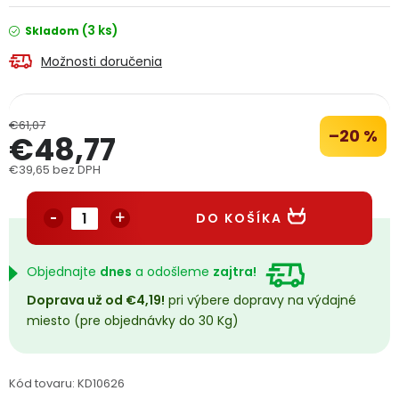
PODPORA
(3 ks)
Skladom
Možnosti doručenia
Reklamačný formulár
Odstúpenie v lehote 14 dní
Obchodné podmienky
Reklamačný poriadok
€61,07
–20 %
€48,77
Podmienky ochrany osobných údajov
€39,65 bez DPH
Jednotková cena:
DO KOŠÍKA
+
Přihlášení
Registrace
Objednajte
dnes
a odošleme
zajtra!
Doprava už od €4,19!
pri výbere dopravy na výdajné
miesto (pre objednávky do 30 Kg)
Kód tovaru:
KD10626