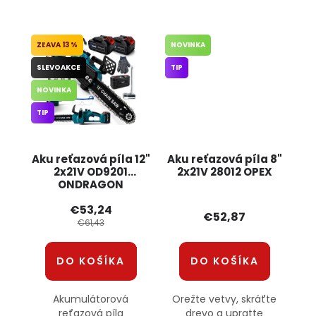
13 %
NOVINKA
SLEVOAKCE
TIP
NOVINKA
TIP
Aku reťazová píla 12"
Aku reťazová píla 8"
2x21V OD9201
2x21V 28012 OPEX
ONDRAGON
€53,24
€52,87
€61,43
DO KOŠÍKA
DO KOŠÍKA
Akumulátorová
Orežte vetvy, skráťte
reťazová píla
drevo a upratte