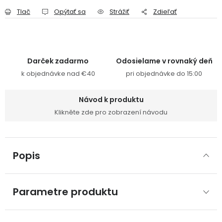
Tlač
Opýtať sa
Strážiť
Zdieľať
Darček zadarmo
Odosielame v rovnaký deň
k objednávke nad €40
pri objednávke do 15:00
Návod k produktu
Klikněte zde pro zobrazení návodu
Popis
Parametre produktu