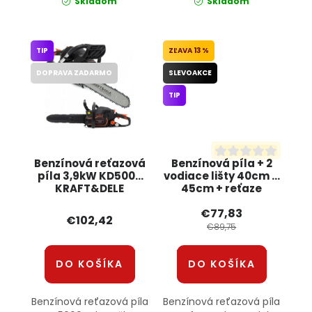
Skladom
Skladom
TIP
13 %
DOPRAVA ZADARMO
SLEVOAKCE
TIP
Benzínová reťazová
Benzínová píla + 2
píla 3,9kW KD5000
vodiace lišty 40cm a
KRAFT&DELE
45cm + reťaze
KD10613 KRAFT&DELE
€77,83
€102,42
€89,75
DO KOŠÍKA
DO KOŠÍKA
Benzínová reťazová píla
Benzínová reťazová píla