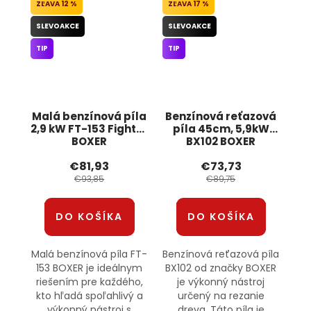
12 %
17 %
SLEVOAKCE
SLEVOAKCE
TIP
TIP
Malá benzínová píla
Benzínová reťazová
2,9 kW FT-153 Fighter
píla 45cm, 5,9kW
BOXER
BX102 BOXER
€81,93
€73,73
€93,85
€89,75
DO KOŠÍKA
DO KOŠÍKA
Malá benzínová píla FT-
Benzínová reťazová píla
153 BOXER je ideálnym
BX102 od značky BOXER
riešením pre každého,
je výkonný nástroj
kto hľadá spoľahlivý a
určený na rezanie
výkonný nástroj s
dreva. Táto píla je