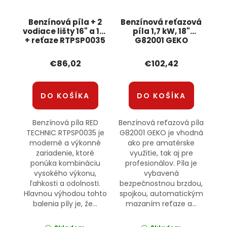
Benzínová píla + 2
Benzínová reťazová
vodiace lišty 16" a 18"
píla 1,7 kW, 18"
+ reťaze RTPSP0035
G82001 GEKO
RED TECHNIC
€86,02
€102,42
DO KOŠÍKA
DO KOŠÍKA
Benzínová píla RED
Benzínová reťazová píla
TECHNIC RTPSP0035 je
G82001 GEKO je vhodná
moderné a výkonné
ako pre amatérske
zariadenie, ktoré
využitie, tak aj pre
ponúka kombináciu
profesionálov. Píla je
vysokého výkonu,
vybavená
ľahkosti a odolnosti.
bezpečnostnou brzdou,
Hlavnou výhodou tohto
spojkou, automatickým
balenia píly je, že...
mazaním reťaze a...