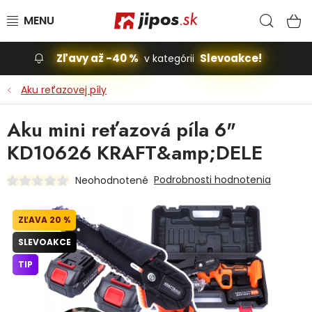
Prejsť na obsah
Hľad
N
Zľavy až -40 %
Slevoakce!
v kategórii
Slevoakce
Aku reťazovej píly
Stavba, dom
Aku mini reťazová píla 6"
KD10626 KRAFT&amp;DELE
Dielňa
Podrobnosti hodnotenia
Neohodnotené
Záhrada
20 %
Príslušenstvo pre automobily
SLEVOAKCE
Vybavenie a hračky pre deti
TIP
Domácnosť