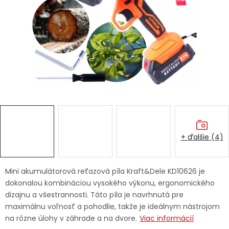
Ochranné pracovné pomôcky
Vianoce
Fotovoltaika
Značky
+ ďalšie (4)
Servis náradia
Hodnotenie obchodu
Mini akumulátorová reťazová píla Kraft&Dele KD10626 je
dokonalou kombináciou vysokého výkonu, ergonomického
Doprava a platba
Váš zákaznícky účet
dizajnu a všestrannosti. Táto píla je navrhnutá pre
maximálnu voľnosť a pohodlie, takže je ideálnym nástrojom
Kontakty
na rôzne úlohy v záhrade a na dvore.
Viac informácií