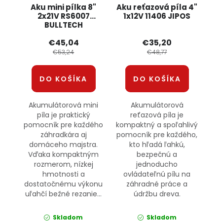
Aku mini pílka 8"
Aku reťazová píla 4"
2x21V RS6007
1x12V 11406 JIPOS
BULLTECH
€45,04
€35,20
€53,24
€48,77
DO KOŠÍKA
DO KOŠÍKA
Akumulátorová mini
Akumulátorová
píla je praktický
reťazová píla je
pomocník pre každého
kompaktný a spoľahlivý
záhradkára aj
pomocník pre každého,
domáceho majstra.
kto hľadá ľahkú,
Vďaka kompaktným
bezpečnú a
rozmerom, nízkej
jednoducho
hmotnosti a
ovládateľnú pílu na
dostatočnému výkonu
záhradné práce a
uľahčí bežné rezanie...
údržbu dreva.
Skladom
Skladom