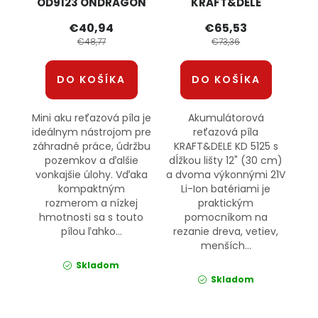
OD9123 ONDRAGON
KRAFT&DELE
€40,94
€65,53
€48,77
€73,36
DO KOŠÍKA
DO KOŠÍKA
Mini aku reťazová píla je
Akumulátorová
ideálnym nástrojom pre
reťazová píla
záhradné práce, údržbu
KRAFT&DELE KD 5125 s
pozemkov a ďalšie
dĺžkou lišty 12" (30 cm)
vonkajšie úlohy. Vďaka
a dvoma výkonnými 21V
kompaktným
Li-Ion batériami je
rozmerom a nízkej
praktickým
hmotnosti sa s touto
pomocníkom na
pílou ľahko...
rezanie dreva, vetiev,
menších...
Skladom
Skladom