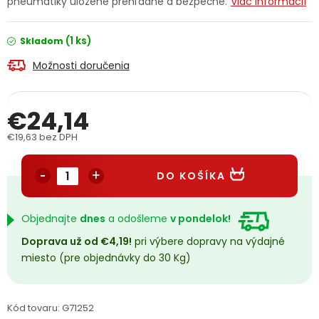
pneumatiky uložené prehľadne a bezpečne.
Viac informácií
PODPORA
(1 ks)
Skladom
Reklamačný formulár
Odstúpenie v lehote 14 dní
Možnosti doručenia
Obchodné podmienky
Reklamačný poriadok
€24,14
Podmienky ochrany osobných údajov
€19,63 bez DPH
Jednotková cena:
DO KOŠÍKA
+
Přihlášení
Registrace
Objednajte
dnes
a odošleme
v pondelok!
Doprava už od €4,19!
pri výbere dopravy na výdajné
miesto (pre objednávky do 30 Kg)
Kód tovaru:
G71252