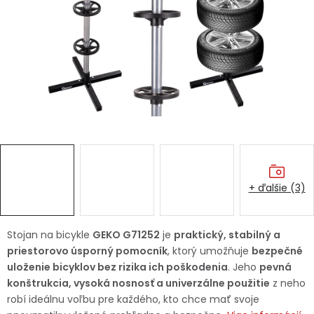
Ochranné pracovné pomôcky
Vianoce
Fotovoltaika
Značky
+ ďalšie (3)
Servis náradia
Hodnotenie obchodu
Stojan na bicykle
GEKO G71252
je
praktický, stabilný a
priestorovo úsporný pomocník
, ktorý umožňuje
bezpečné
Doprava a platba
Váš zákaznícky účet
uloženie bicyklov bez rizika ich poškodenia
. Jeho
pevná
konštrukcia, vysoká nosnosť a univerzálne použitie
z neho
Kontakty
robí ideálnu voľbu pre každého, kto chce mať svoje