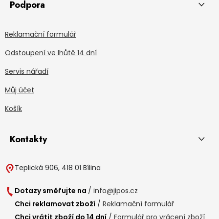
Podpora
Reklamační formulář
Odstoupení ve lhůtě 14 dní
Servis nářadí
Můj účet
Košík
Kontakty
Teplická 906, 418 01 Bílina
Dotazy směřujte na
/
info@jipos.cz
Chci reklamovat zboží
/
Reklamační formulář
Chci vrátit zboží do 14 dní
/
Formulář pro vrácení zboží