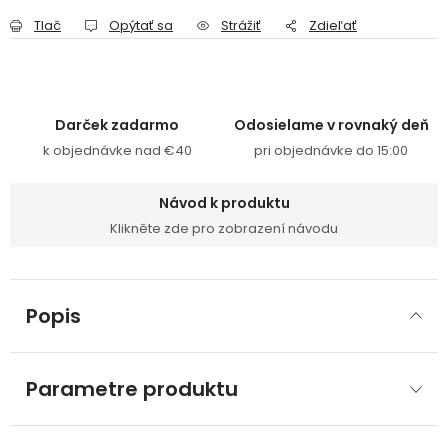
Tlač
Opýtať sa
Strážiť
Zdieľať
Darček zadarmo
Odosielame v rovnaký deň
k objednávke nad €40
pri objednávke do 15:00
Návod k produktu
Klikněte zde pro zobrazení návodu
Popis
Parametre produktu