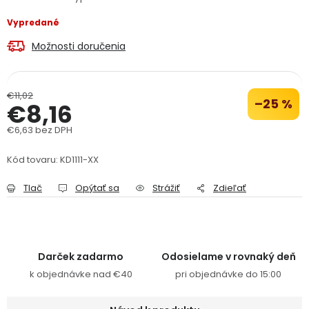
PODPORA
Vypredané
Možnosti doručenia
Reklamačný formulár
Odstúpenie v lehote 14 dní
Obchodné podmienky
Reklamačný poriadok
€11,02
–25 %
€8,16
Podmienky ochrany osobných údajov
€6,63 bez DPH
Jednotková cena:
Kód tovaru:
KD1111-XX
+
Přihlášení
Registrace
Tlač
Opýtať sa
Strážiť
Zdieľať
Darček zadarmo
Odosielame v rovnaký deň
k objednávke nad €40
pri objednávke do 15:00