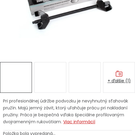
Ochranné pracovné pomôcky
Vianoce
Fotovoltaika
Značky
+ ďalšie (1)
Servis náradia
Hodnotenie obchodu
Pri profesionálnej údržbe podvozku je nevyhnutný sťahovák
pružín. Majú jemný závit, ktorý uľahčuje prácu pri nakladaní
Doprava a platba
Váš zákaznícky účet
pružiny. Práca je bezpečná vďaka špeciálne profilovaným
dvojramenným rukovätiam.
Viac informácií
Kontakty
Položka bola vypredaná…