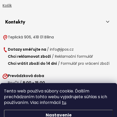
Košík
Kontakty
Teplická 906, 418 01 Bílina
Dotazy směřujte na
/
info@jipos.cz
Chci reklamovat zboží
/
Reklamační formulář
Chci vrátit zboží do 14 dní
/
Formulář pro vrácení zboží
Prevádzková doba
Po-Čt /
8:00 - 15:00
Pá /
7:30 - 14:30
Tento web používa súbory cookie. Ďalším
prechádzaním tohto webu vyjadrujete súhlas s ich
Obedňajšia prestávka /
11:00 - 11:30
používaním. Viac informácií
tu
.
Nastavenie