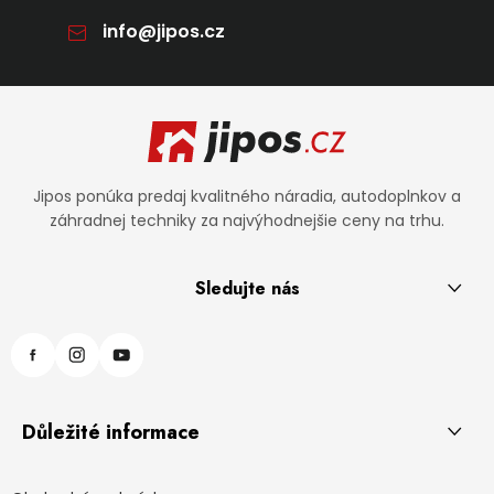
info
@
jipos.cz
Zápätie
Jipos ponúka predaj kvalitného náradia, autodoplnkov a
záhradnej techniky za najvýhodnejšie ceny na trhu.
Sledujte nás
Důležité informace