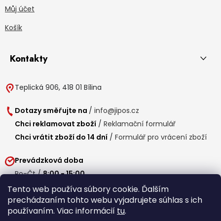
Můj účet
Košík
Kontakty
Teplická 906, 418 01 Bílina
Dotazy směřujte na
/
info@jipos.cz
Chci reklamovat zboží
/
Reklamační formulář
Chci vrátit zboží do 14 dní
/
Formulář pro vrácení zboží
Prevádzková doba
Po-Čt /
8:00 - 15:00
Pá /
7:30 - 14:30
Tento web používa súbory cookie. Ďalším
prechádzaním tohto webu vyjadrujete súhlas s ich
Obedňajšia prestávka /
11:00 - 11:30
používaním. Viac informácií
tu
.