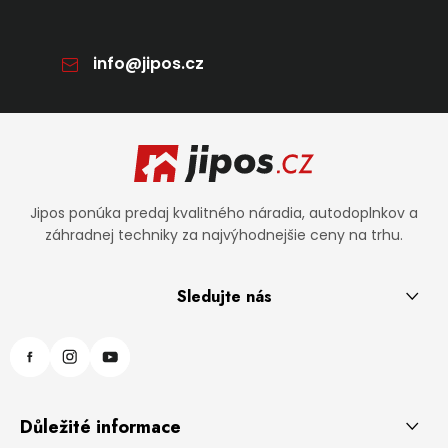
info
@
jipos.cz
Zápätie
Jipos ponúka predaj kvalitného náradia, autodoplnkov a
záhradnej techniky za najvýhodnejšie ceny na trhu.
Sledujte nás
Důležité informace