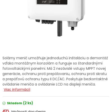
Ochranné pracovné pomôcky
Vianoce
Fotovoltaika
Značky
Solárny menič umožňuje jednoduchú inštaláciu a demontáž
vďaka montážnym konzolám a funguje so štandardnými
fotovoltaickými panelmi. Má 2 nezávislé vstupy MPPT novej
generácie, ochranu proti prepólovaniu, ochranu proti skratu
Servis náradia
Hodnotenie obchodu
a prepäťovú ochranu typu II DC/AC. Poskytuje bezkontaktné
ovládanie meniča a ovládanie LCD na displeji meniča.
Viac informácií
Doprava a platba
Váš zákaznícky účet
Kontakty
(2 ks)
Skladom
Možnosti doručenia