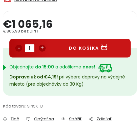
PODPORA
€1 065,16
Reklamačný formulár
Odstúpenie v lehote 14 dní
€865,98 bez DPH
Jednotková cena:
Obchodné podmienky
Reklamačný poriadok
DO KOŠÍKA
Podmienky ochrany osobných údajov
Objednajte
do 15:00
a odošleme
dnes!
Doprava už od €4,19!
pri výbere dopravy na výdajné
+
Přihlášení
Registrace
miesto (pre objednávky do 30 Kg)
Kód tovaru:
SPI5K-B
Tlač
Opýtať sa
Strážiť
Zdieľať