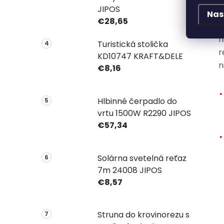
p
JIPOS
P
Nas
€28,65
o
n
Turistická stolička
r
KD10747 KRAFT&DELE
n
€8,16
Hlbinné čerpadlo do
vrtu 1500W R2290 JIPOS
€57,34
Solárna svetelná reťaz
7m 24008 JIPOS
€8,57
Struna do krovinorezu s