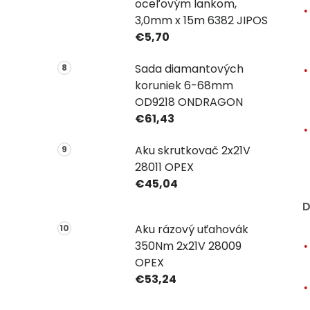
oceľovým lankom,
3,0mm x 15m 6382 JIPOS
€5,70
Sada diamantových
koruniek 6-68mm
OD9218 ONDRAGON
€61,43
Aku skrutkovač 2x21V
28011 OPEX
€45,04
D
Aku rázový uťahovák
350Nm 2x21V 28009
OPEX
€53,24