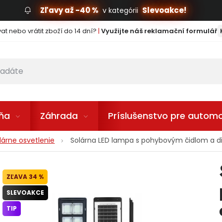
Zľavy až -40 %
Slevoakce!
v kategórii
t nebo vrátit zboží do 14 dní?
|
Využijte náš reklamační formulář
lňa
Záhrada
Príslušenstvo pre automo
lárne osvetlenie
Solárna LED lampa s pohybovým čidlom a 
34 %
SLEVOAKCE
TIP