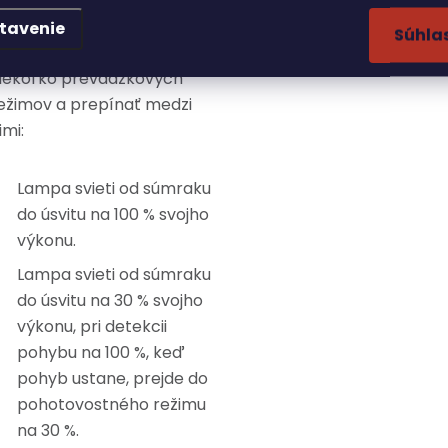
oužívať celoročne.
omocou diaľkového
tavenie
Súhla
vládania možno používať
iekoľko prevádzkových
ežimov a prepínať medzi
imi:
Lampa svieti od súmraku
do úsvitu na 100 % svojho
výkonu.
Lampa svieti od súmraku
do úsvitu na 30 % svojho
výkonu, pri detekcii
pohybu na 100 %, keď
pohyb ustane, prejde do
pohotovostného režimu
na 30 %.