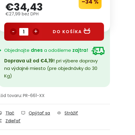
–34 %
€34,43
€27,99 bez DPH
Jednotková cena:
DO KOŠÍKA
Objednajte
dnes
a odošleme
zajtra!
Doprava už od €4,19!
pri výbere dopravy
na výdajné miesto (pre objednávky do 30
Kg)
Kód tovaru:
PR-661-XX
Tlač
Opýtať sa
Strážiť
Zdieľať