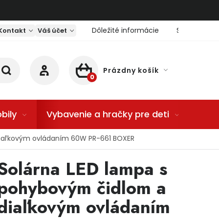
Dôležité informácie
Servis nárad
Kontakt
Váš účet
Prázdny košík
NÁKUPNÝ KOŠÍK
bily
Vybavenie a hračky pre deti
Dom
diaľkovým ovládaním 60W PR-661 BOXER
Solárna LED lampa s
pohybovým čidlom a
diaľkovým ovládaním