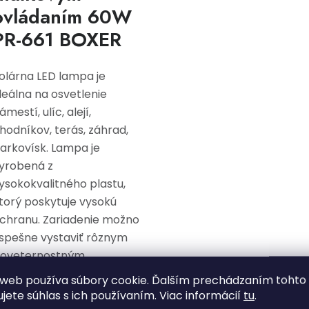
ovládaním 60W
PR-661 BOXER
olárna LED lampa je
deálna na osvetlenie
ámestí, ulíc, alejí,
hodníkov, terás, záhrad,
arkovísk. Lampa je
yrobená z
ysokokvalitného plastu,
torý poskytuje vysokú
chranu. Zariadenie možno
spešne vystaviť rôznym
oveternostným
odmienkam bez obáv z
web používa súbory cookie. Ďalším prechádzaním tohto
oškodenia. Svietidlo možno
ujete súhlas s ich používaním. Viac informácií
tu
.