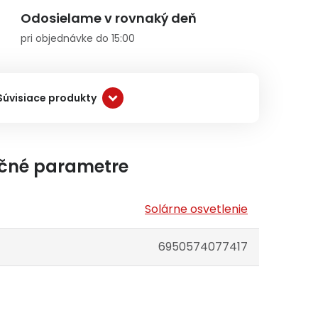
Odosielame v rovnaký deň
pri objednávke do 15:00
Súvisiace produkty
čné parametre
Solárne osvetlenie
6950574077417