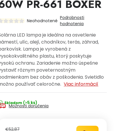
60W PR-661 BOXER
Podrobnosti
Neohodnotené
hodnotenia
Solárna LED lampa je ideálna na osvetlenie
námestí, ulíc, alejí, chodníkov, terás, záhrad,
parkovísk. Lampa je vyrobená z
vysokokvalitného plastu, ktorý poskytuje
vysokú ochranu. Zariadenie možno úspešne
vystaviť rôznym poveternostným
podmienkam bez obáv z poškodenia. Svietidlo
možno používať celoročne.
Viac informácií
(>5 ks)
Skladom
Možnosti doručenia
€52,87