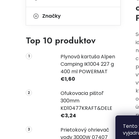
Značky
S
Top 10 produktov
i
n
Plynová kartuša Alpen
c
Camping IK1004 227 g
p
400 ml POWERMAT
v
€1,60
v
k
Ofukovacia pištoľ
o
300mm
ú
KD10477KRAFT&DELE
p
€3,24
p
Tento 
Prietokový ohrievač
p
vyjadr
vody 3000W 07407