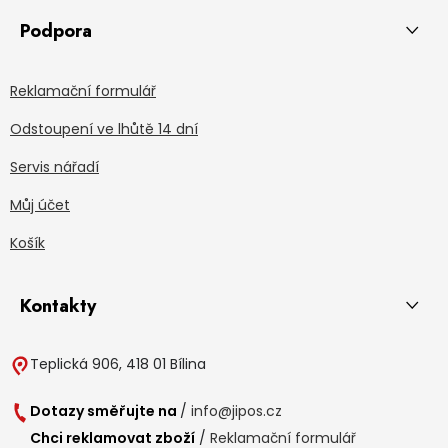
Podpora
Reklamační formulář
Odstoupení ve lhůtě 14 dní
Servis nářadí
Můj účet
Košík
Kontakty
Teplická 906, 418 01 Bílina
Dotazy směřujte na
/
info@jipos.cz
Chci reklamovat zboží
/
Reklamační formulář