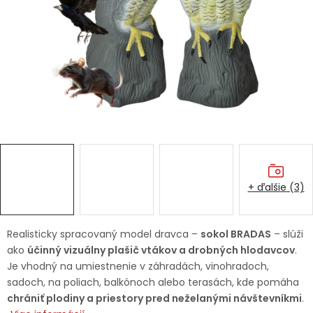
Ochranné pracovné pomôcky
Vianoce
Fotovoltaika
Značky
+ ďalšie (3)
Servis náradia
Hodnotenie obchodu
Realisticky spracovaný model dravca –
sokol BRADAS
– slúži
ako
účinný vizuálny plašič vtákov a drobných hlodavcov
.
Doprava a platba
Váš zákaznícky účet
Je vhodný na umiestnenie v záhradách, vinohradoch,
sadoch, na poliach, balkónoch alebo terasách, kde pomáha
Kontakty
chrániť plodiny a priestory pred neželanými návštevníkmi
.