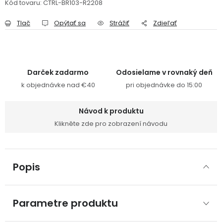
Kód tovaru:
CTRL-BR103-R2208
Tlač
Opýtať sa
Strážiť
Zdieľať
Darček zadarmo
Odosielame v rovnaký deň
k objednávke nad €40
pri objednávke do 15:00
Návod k produktu
Klikněte zde pro zobrazení návodu
Popis
Parametre produktu