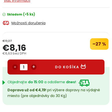
Viac informácií
PODPORA
(>5 ks)
Skladom
Reklamačný formulár
Odstúpenie v lehote 14 dní
Možnosti doručenia
Obchodné podmienky
Reklamačný poriadok
€11,27
–27 %
€8,16
Podmienky ochrany osobných údajov
€6,63 bez DPH
Jednotková cena:
+
Přihlášení
Registrace
DO KOŠÍKA
Objednajte
do 15:00
a odošleme
dnes!
Doprava už od €4,19!
pri výbere dopravy na výdajné
miesto (pre objednávky do 30 Kg)