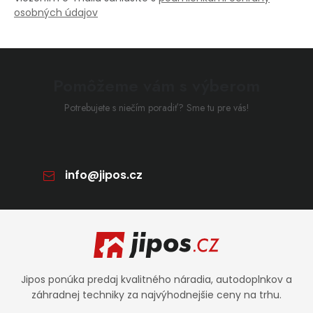
osobných údajov
Pomôžeme vám s výberom
Potrebujete s niečím poradiť? Sme tu pre vás!
info
@
jipos.cz
Zápätie
Jipos ponúka predaj kvalitného náradia, autodoplnkov a
záhradnej techniky za najvýhodnejšie ceny na trhu.