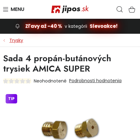
Prejsť na obsah
Hľad
N
Zľavy až -40 %
Slevoakce!
v kategórii
Slevoakce
Trysky
Stavba, dom
Sada 4 propán-butánových
trysiek AMICA SUPER
Dielňa
Podrobnosti hodnotenia
Neohodnotené
Záhrada
TIP
Príslušenstvo pre automobily
Vybavenie a hračky pre deti
Domácnosť