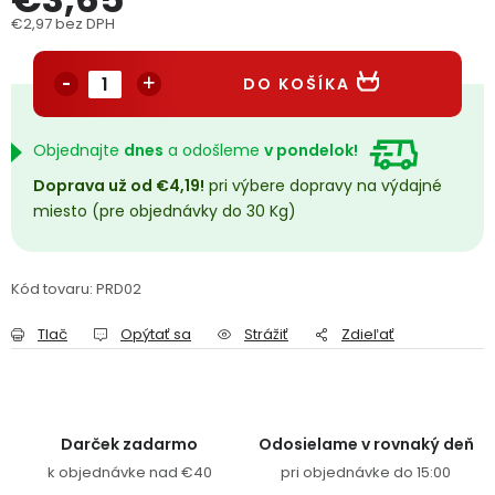
PODPORA
€2,97 bez DPH
Jednotková cena:
DO KOŠÍKA
Reklamačný formulár
Odstúpenie v lehote 14 dní
Obchodné podmienky
Reklamačný poriadok
Objednajte
dnes
a odošleme
v pondelok!
Doprava už od €4,19!
pri výbere dopravy na výdajné
Podmienky ochrany osobných údajov
miesto (pre objednávky do 30 Kg)
+
Přihlášení
Registrace
Kód tovaru:
PRD02
Tlač
Opýtať sa
Strážiť
Zdieľať
Darček zadarmo
Odosielame v rovnaký deň
k objednávke nad €40
pri objednávke do 15:00