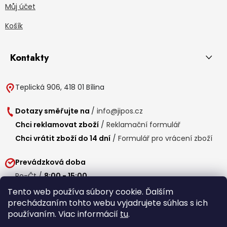
Můj účet
Košík
Kontakty
Teplická 906, 418 01 Bílina
Dotazy směřujte na
/
info@jipos.cz
Chci reklamovat zboží
/
Reklamační formulář
Chci vrátit zboží do 14 dní
/
Formulář pro vrácení zboží
Prevádzková doba
Po-Čt /
8:00 - 15:00
Pá /
7:30 - 14:30
Tento web používa súbory cookie. Ďalším
prechádzaním tohto webu vyjadrujete súhlas s ich
Obedňajšia prestávka /
11:00 - 11:30
používaním. Viac informácií
tu
.