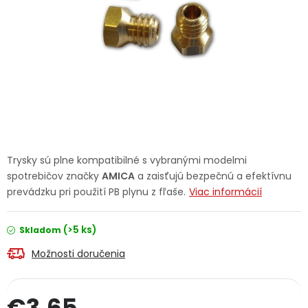
Ochranné pracovné pomôcky
Vianoce
Fotovoltaika
Značky
Trysky sú plne kompatibilné s vybranými modelmi
spotrebičov značky
AMICA
a zaisťujú bezpečnú a efektívnu
prevádzku pri použití PB plynu z fľaše.
Viac informácií
Servis náradia
Hodnotenie obchodu
(>5 ks)
Skladom
Doprava a platba
Váš zákaznícky účet
Možnosti doručenia
Kontakty
€3,65