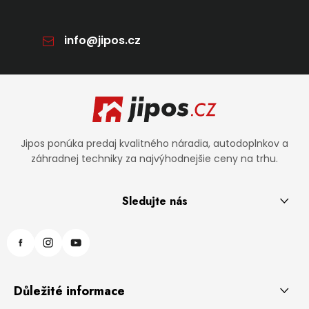
info
@
jipos.cz
Zápätie
Jipos ponúka predaj kvalitného náradia, autodoplnkov a
záhradnej techniky za najvýhodnejšie ceny na trhu.
Sledujte nás
Důležité informace