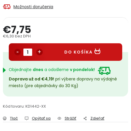
PODPORA
Možnosti doručenia
Reklamačný formulár
Odstúpenie v lehote 14 dní
€7,75
€6,30 bez DPH
Obchodné podmienky
Reklamačný poriadok
Jednotková cena:
DO KOŠÍKA
Podmienky ochrany osobných údajov
Objednajte
dnes
a odošleme
v pondelok!
+
Přihlášení
Registrace
Doprava už od €4,19!
pri výbere dopravy na výdajné
miesto (pre objednávky do 30 Kg)
Kód tovaru:
KD1442-XX
Tlač
Opýtať sa
Strážiť
Zdieľať