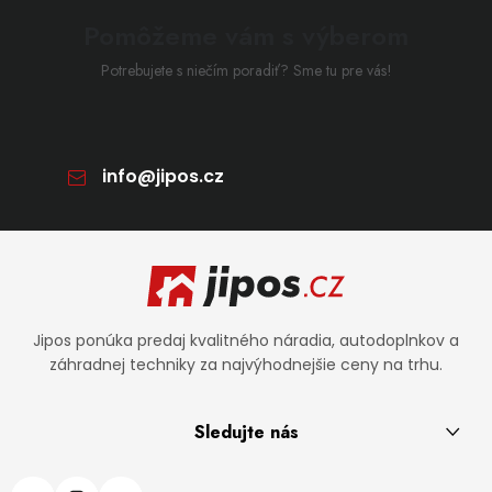
Pomôžeme vám s výberom
Potrebujete s niečím poradiť? Sme tu pre vás!
info
@
jipos.cz
Zápätie
Jipos ponúka predaj kvalitného náradia, autodoplnkov a
záhradnej techniky za najvýhodnejšie ceny na trhu.
Sledujte nás