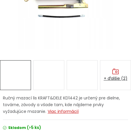
Ochranné pracovné pomôcky
Vianoce
Fotovoltaika
Značky
+ ďalšie (2)
Servis náradia
Hodnotenie obchodu
Ručný mazací lis KRAFT&DELE KD1442 je určený pre dielne,
továrne, závody a všade tam, kde nájdeme prvky
Doprava a platba
Váš zákaznícky účet
vyžadujúce mazanie.
Viac informácií
Kontakty
(>5 ks)
Skladom