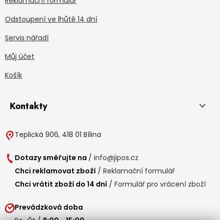
Reklamační formulář
Odstoupení ve lhůtě 14 dní
Servis nářadí
Můj účet
Košík
Kontakty
Teplická 906, 418 01 Bílina
Dotazy směřujte na
/
info@jipos.cz
Chci reklamovat zboží
/
Reklamační formulář
Chci vrátit zboží do 14 dní
/
Formulář pro vrácení zboží
Prevádzková doba