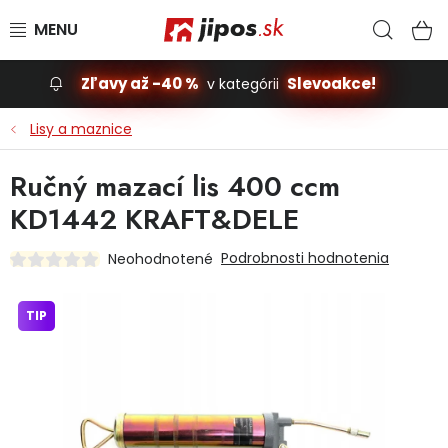
Prejsť na obsah
Hľad
N
Zľavy až -40 %
Slevoakce!
v kategórii
Slevoakce
Lisy a maznice
Stavba, dom
Ručný mazací lis 400 ccm
KD1442 KRAFT&DELE
Dielňa
Podrobnosti hodnotenia
Neohodnotené
Záhrada
TIP
Príslušenstvo pre automobily
Vybavenie a hračky pre deti
Domácnosť