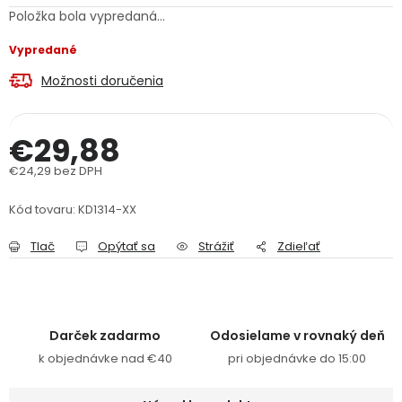
Položka bola vypredaná…
PODPORA
Vypredané
Reklamačný formulár
Odstúpenie v lehote 14 dní
Možnosti doručenia
Obchodné podmienky
Reklamačný poriadok
€29,88
Podmienky ochrany osobných údajov
€24,29 bez DPH
Jednotková cena:
Kód tovaru:
KD1314-XX
+
Přihlášení
Registrace
Tlač
Opýtať sa
Strážiť
Zdieľať
Darček zadarmo
Odosielame v rovnaký deň
k objednávke nad €40
pri objednávke do 15:00