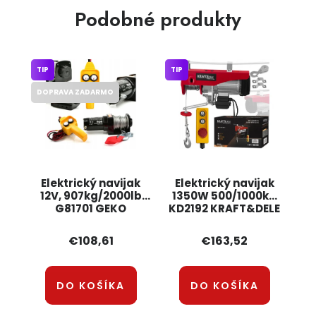
Podobné produkty
TIP
TIP
DOPRAVA ZADARMO
Elektrický navijak
Elektrický navijak
12V, 907kg/2000lb
1350W 500/1000kg
G81701 GEKO
KD2192 KRAFT&DELE
€108,61
€163,52
DO KOŠÍKA
DO KOŠÍKA