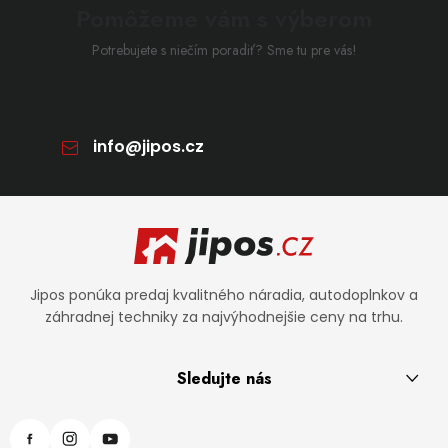
Pomôžeme vám s výberom
Potrebujete s niečím poradiť? Sme tu pre vás!
info
@
jipos.cz
Zápätie
Jipos ponúka predaj kvalitného náradia, autodoplnkov a
záhradnej techniky za najvýhodnejšie ceny na trhu.
Sledujte nás