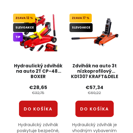
12 %
17 %
SLEVOAKCE
SLEVOAKCE
TIP
Hydraulický zdvihák
Zdvihák na auto 3t
na auto 2T CP-480
nízkoprofilový
BOXER
KD1307 KRAFT&DELE
€28,65
€57,34
€32,75
€69,22
DO KOŠÍKA
DO KOŠÍKA
Hydraulický zdvihák
Hydraulický zdvihák je
poskytuje bezpečné,
vhodným vybavením