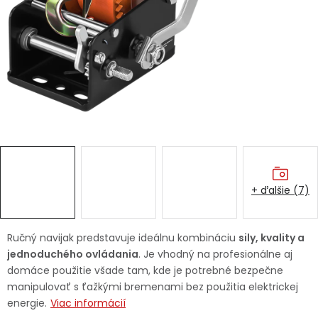
Ochranné pracovné pomôcky
Vianoce
Fotovoltaika
Značky
+ ďalšie (7)
Servis náradia
Hodnotenie obchodu
Ručný navijak predstavuje ideálnu kombináciu
sily, kvality a
jednoduchého ovládania
. Je vhodný na profesionálne aj
Doprava a platba
Váš zákaznícky účet
domáce použitie všade tam, kde je potrebné bezpečne
manipulovať s ťažkými bremenami bez použitia elektrickej
Kontakty
energie.
Viac informácií