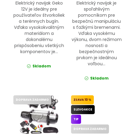
Elektrický navijak Geko
Elektrický navijak je
12V je ideálny pre
spoľahlivým
používateľov štvorkoliek
pomocníkom pre
a terénnych bugín.
bezpečnú manipuláciu
Vďaka vysokokvalitným
s ťažkými bremenami.
materiálom a
Vďaka vysokému
dokonalému
výkonu, dvom režimom
prispôsobeniu všetkých
nosnosti a
komponentov je...
bezpečnostným
prvkom je ideálnou
voľbou...
Skladom
Skladom
DOPRAVA ZADARMO
10 %
SLEVOAKCE
TIP
DOPRAVA ZADARMO