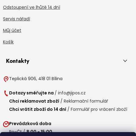
Odstoupení ve lhůtě 14 dní
Servis nářadí
Můj účet
Košík
Kontakty
Teplická 906, 418 01 Bílina
Dotazy směřujte na
/
info@jipos.cz
Chci reklamovat zboží
/
Reklamační formulář
Chci vrátit zboží do 14 dní
/
Formulář pro vrácení zboží
Prevádzková doba
Po-Čt /
8:00 - 15:00