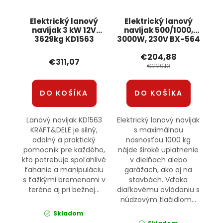
Elektrický lanový
Elektrický lanový
navijak 3 kW 12V
navijak 500/1000,
3629kg KD1563
3000W, 230V BX-564
KRAFT&DELE
BOXER
€204,88
€311,07
€229,10
DO KOŠÍKA
DO KOŠÍKA
Lanový navijak KD1563
Elektrický lanový navijak
KRAFT&DELE je silný,
s maximálnou
odolný a praktický
nosnosťou 1000 kg
pomocník pre každého,
nájde široké uplatnenie
kto potrebuje spoľahlivé
v dielňach alebo
ťahanie a manipuláciu
garážach, ako aj na
s ťažkými bremenami v
stavbách. Vďaka
teréne aj pri bežnej...
diaľkovému ovládaniu s
núdzovým tlačidlom...
Skladom