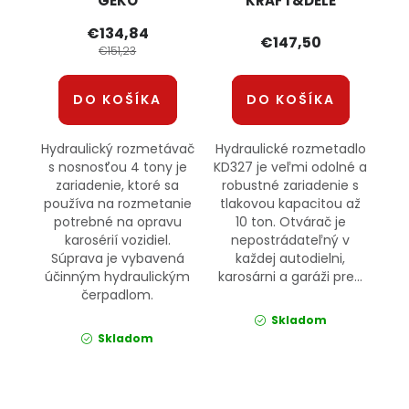
GEKO
KRAFT&DELE
€134,84
€147,50
€151,23
DO KOŠÍKA
DO KOŠÍKA
Hydraulický rozmetávač
Hydraulické rozmetadlo
s nosnosťou 4 tony je
KD327 je veľmi odolné a
zariadenie, ktoré sa
robustné zariadenie s
používa na rozmetanie
tlakovou kapacitou až
potrebné na opravu
10 ton. Otvárač je
karosérií vozidiel.
nepostrádateľný v
Súprava je vybavená
každej autodielni,
účinným hydraulickým
karosárni a garáži pre...
čerpadlom.
Skladom
Skladom