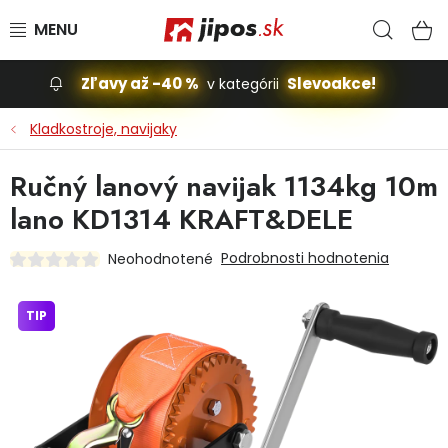
Prejsť na obsah
Hľad
N
Zľavy až -40 %
Slevoakce!
v kategórii
Slevoakce
Kladkostroje, navijaky
Stavba, dom
Ručný lanový navijak 1134kg 10m
lano KD1314 KRAFT&DELE
Dielňa
Podrobnosti hodnotenia
Neohodnotené
Záhrada
TIP
Príslušenstvo pre automobily
Vybavenie a hračky pre deti
Domácnosť