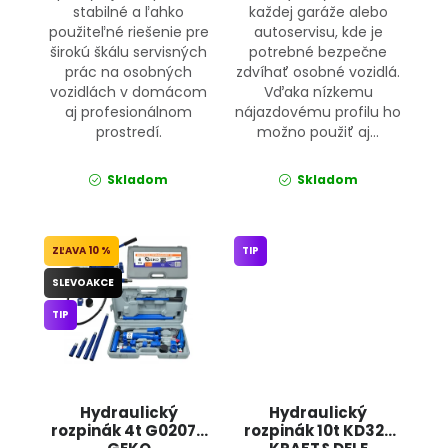
stabilné a ľahko
každej garáže alebo
použiteľné riešenie pre
autoservisu, kde je
širokú škálu servisných
potrebné bezpečne
prác na osobných
zdvíhať osobné vozidlá.
vozidlách v domácom
Vďaka nízkemu
aj profesionálnom
nájazdovému profilu ho
prostredí.
možno použiť aj...
Skladom
Skladom
10 %
TIP
SLEVOAKCE
TIP
Hydraulický
Hydraulický
rozpinák 4t G02074
rozpinák 10t KD327