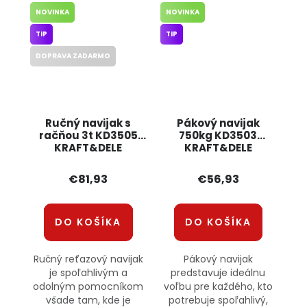
NOVINKA
NOVINKA
TIP
TIP
DOPRAVA ZADARMO
Ručný navijak s
Pákový navijak
račňou 3t KD3505
750kg KD3503
KRAFT&DELE
KRAFT&DELE
€81,93
€56,93
DO KOŠÍKA
DO KOŠÍKA
Ručný reťazový navijak
Pákový navijak
je spoľahlivým a
predstavuje ideálnu
odolným pomocníkom
voľbu pre každého, kto
všade tam, kde je
potrebuje spoľahlivý,