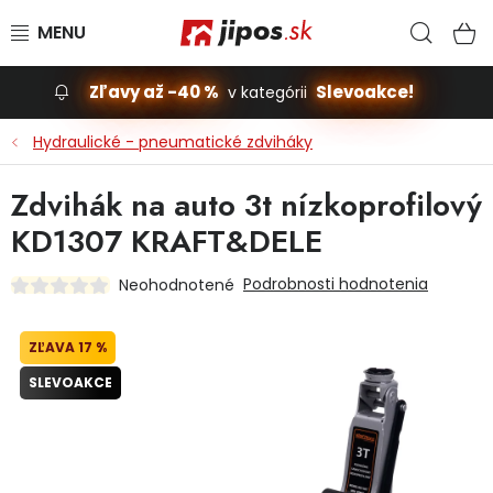
Prejsť na obsah
Hľad
N
Zľavy až -40 %
Slevoakce!
v kategórii
Slevoakce
Hydraulické - pneumatické zdviháky
Stavba, dom
Zdvihák na auto 3t nízkoprofilový
KD1307 KRAFT&DELE
Dielňa
Podrobnosti hodnotenia
Neohodnotené
Záhrada
17 %
Príslušenstvo pre automobily
SLEVOAKCE
Vybavenie a hračky pre deti
Domácnosť