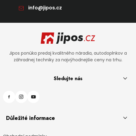
info
@
jipos.cz
Zápätie
Jipos ponúka predaj kvalitného náradia, autodoplnkov a
záhradnej techniky za najvýhodnejšie ceny na trhu.
Sledujte nás
Důležité informace