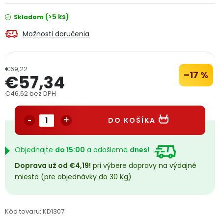
PODPORA
(>5 ks)
Skladom
Možnosti doručenia
Reklamačný formulár
Odstúpenie v lehote 14 dní
Obchodné podmienky
Reklamačný poriadok
€69,22
–17 %
€57,34
Podmienky ochrany osobných údajov
€46,62 bez DPH
Jednotková cena:
DO KOŠÍKA
+
Přihlášení
Registrace
Objednajte
do 15:00
a odošleme
dnes!
Doprava už od €4,19!
pri výbere dopravy na výdajné
miesto (pre objednávky do 30 Kg)
Kód tovaru:
KD1307