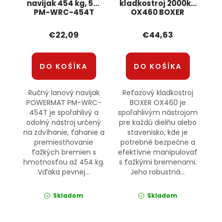
navijak 454 kg, 5m
kladkostroj 2000kg
PM-WRC-454T
OX460 BOXER
POWERMAT
€22,09
€44,63
DO KOŠÍKA
DO KOŠÍKA
Ručný lanový navijak
Reťazový kladkostroj
POWERMAT PM-WRC-
BOXER OX460 je
454T je spoľahlivý a
spoľahlivým nástrojom
odolný nástroj určený
pre každú dielňu alebo
na zdvíhanie, ťahanie a
stavenisko, kde je
premiestňovanie
potrebné bezpečne a
ťažkých bremien s
efektívne manipulovať
hmotnosťou až 454 kg.
s ťažkými bremenami.
Vďaka pevnej...
Jeho robustná...
Skladom
Skladom