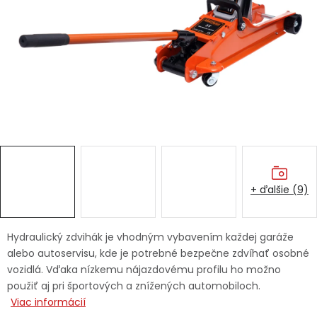
Ochranné pracovné pomôcky
Vianoce
Fotovoltaika
Značky
+ ďalšie (9)
Servis náradia
Hodnotenie obchodu
Hydraulický zdvihák je vhodným vybavením každej garáže
alebo autoservisu, kde je potrebné bezpečne zdvíhať osobné
Doprava a platba
Váš zákaznícky účet
vozidlá. Vďaka nízkemu nájazdovému profilu ho možno
použiť aj pri športových a znížených automobiloch.
Kontakty
Viac informácií