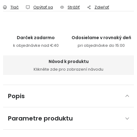
Tlač
Opýtať sa
Strážiť
Zdieľať
Darček zadarmo
Odosielame v rovnaký deň
k objednávke nad €40
pri objednávke do 15:00
Návod k produktu
Klikněte zde pro zobrazení návodu
Popis
Parametre produktu