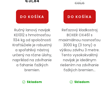
€31,84
€65,16
DO KOŠÍKA
DO KOŠÍKA
Ručný lanový navijak
Reťazový kladkostroj
KD1312 s hmotnosťou
BOXER OX461 s
1134 kg od spoločnosti
maximálnou nosnosťou
Kraft&Dele je robustný
3000 kg (3 tony) a
a spoľahlivý nástroj
výškou zdvihu 3 metre.
určený na rôzne úlohy,
Tento vysokokvalitný
napríklad na zdvíhanie
navijak je ideálnym
a ťahanie ťažkých
riešením na zdvíhanie
bremien.
ťažkých bremien...
Skladom
Skladom