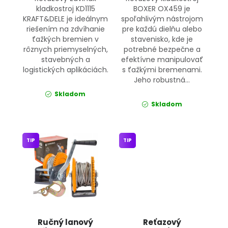
kladkostroj KD1115
BOXER OX459 je
KRAFT&DELE je ideálnym
spoľahlivým nástrojom
riešením na zdvíhanie
pre každú dielňu alebo
ťažkých bremien v
stavenisko, kde je
rôznych priemyselných,
potrebné bezpečne a
stavebných a
efektívne manipulovať
logistických aplikáciách.
s ťažkými bremenami.
Jeho robustná...
Skladom
Skladom
TIP
TIP
Ručný lanový
Reťazový