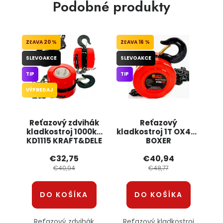
Podobné produkty
20 %
16 %
SLEVOAKCE
SLEVOAKCE
TIP
TIP
VÝPREDAJ
Reťazový zdvihák
Reťazový
kladkostroj 1000kg
kladkostroj 1T OX459
KD1115 KRAFT&DELE
BOXER
€32,75
€40,94
€40,94
€48,77
DO KOŠÍKA
DO KOŠÍKA
Reťazový zdvihák
Reťazový kladkostroj