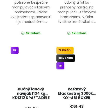
potrebné bezpečne
odolný a ľahko
manipulovať s ťažkými
prenosný nástroj na
bremenami. Vďaka
manipuláciu s ťažkými
kvalitnému spracovaniu
bremenami. Vďaka
a jednoduchému...
kvalitnej konštrukcii a...
Skladom
Skladom
TIP
5 %
SLEVOAKCE
TIP
Ručný lanový
Reťazový
navijak 1134 kg
kladkostroj 3000kg
KD1312 KRAFT&DELE
OX-461 BOXER
€61,43