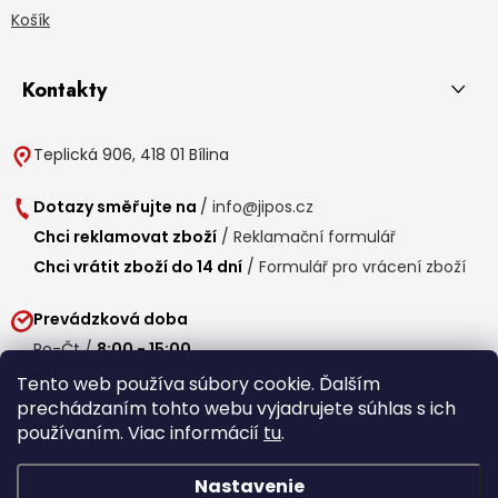
Košík
Kontakty
Teplická 906, 418 01 Bílina
Dotazy směřujte na
/
info@jipos.cz
Chci reklamovat zboží
/
Reklamační formulář
Chci vrátit zboží do 14 dní
/
Formulář pro vrácení zboží
Prevádzková doba
Po-Čt /
8:00 - 15:00
Pá /
7:30 - 14:30
Tento web používa súbory cookie. Ďalším
prechádzaním tohto webu vyjadrujete súhlas s ich
Obedňajšia prestávka /
11:00 - 11:30
používaním. Viac informácií
tu
.
Nastavenie