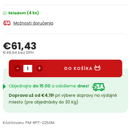
PODPORA
(4 ks)
Skladom
Možnosti doručenia
Reklamačný formulár
Odstúpenie v lehote 14 dní
Obchodné podmienky
Reklamačný poriadok
€61,43
€49,94 bez DPH
Podmienky ochrany osobných údajov
Jednotková cena:
DO KOŠÍKA
+
Přihlášení
Registrace
Objednajte
do 15:00
a odošleme
dnes!
Doprava už od €4,19!
pri výbere dopravy na výdajné
miesto (pre objednávky do 30 Kg)
Kód tovaru:
PM-RPT-2250M