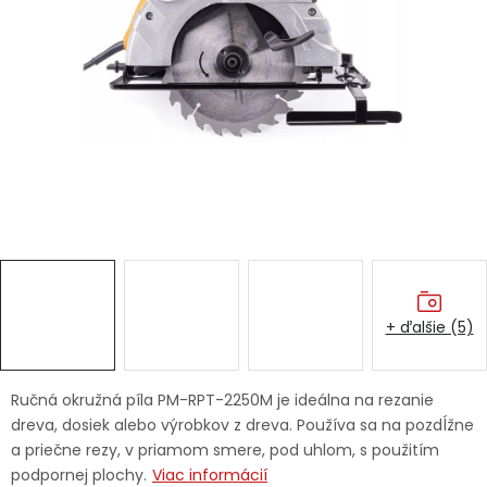
Ochranné pracovné pomôcky
Vianoce
Fotovoltaika
Značky
+ ďalšie (5)
Servis náradia
Hodnotenie obchodu
Doprava a platba
Váš zákaznícky účet
Ručná okružná píla PM-RPT-2250M je ideálna na rezanie
dreva, dosiek alebo výrobkov z dreva. Používa sa na pozdĺžne
Kontakty
a priečne rezy, v priamom smere, pod uhlom, s použitím
podpornej plochy.
Viac informácií