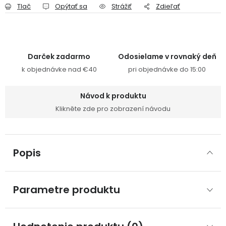
Tlač
Opýtať sa
Strážiť
Zdieľať
Darček zadarmo
Odosielame v rovnaký deň
k objednávke nad €40
pri objednávke do 15:00
Návod k produktu
Klikněte zde pro zobrazení návodu
Popis
Parametre produktu