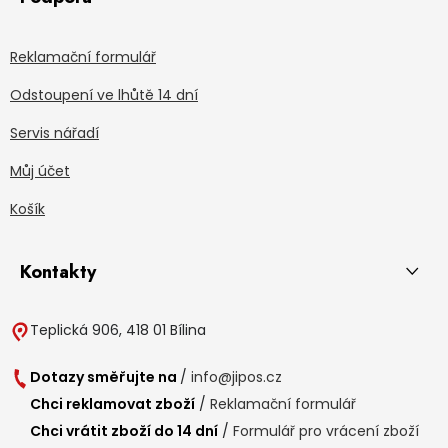
Reklamační formulář
Odstoupení ve lhůtě 14 dní
Servis nářadí
Můj účet
Košík
Kontakty
Teplická 906, 418 01 Bílina
Dotazy směřujte na
/
info@jipos.cz
Chci reklamovat zboží
/
Reklamační formulář
Chci vrátit zboží do 14 dní
/
Formulář pro vrácení zboží