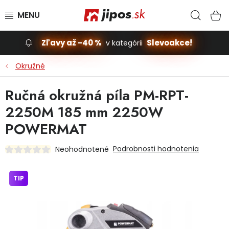
Prejsť na obsah
Hľad
N
Zľavy až -40 %
Slevoakce!
v kategórii
Slevoakce
Okružné
Stavba, dom
Ručná okružná píla PM-RPT-
2250M 185 mm 2250W
Dielňa
POWERMAT
Záhrada
Podrobnosti hodnotenia
Neohodnotené
Príslušenstvo pre automobily
TIP
Vybavenie a hračky pre deti
Domácnosť