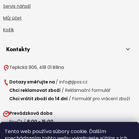
Servis nářadí
Můj účet
Košík
Kontakty
Teplická 906, 418 01 Bílina
Dotazy směřujte na
/
info@jipos.cz
Chci reklamovat zboží
/
Reklamační formulář
Chci vrátit zboží do 14 dní
/
Formulář pro vrácení zboží
Prevádzková doba
Po-Čt /
8:00 - 15:00
Pá /
7:30 - 14:30
Tento web používa súbory cookie. Ďalším
prechádzaním tohto webu vyjadrujete súhlas s ich
Obedňajšia prestávka /
11:00 - 11:30