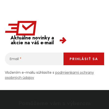
PODPORA
Reklamačný formulár
Odstúpenie v lehote 14 dní
Obchodné podmienky
Reklamačný poriadok
Aktuálne novinky a
akcie na váš e-mail
Podmienky ochrany osobných údajov
Email
PRIHLÁSIŤ SA
+
Přihlášení
Registrace
Vložením e-mailu súhlasíte s
podmienkami ochrany
osobných údajov
Pomôžeme vám s výberom