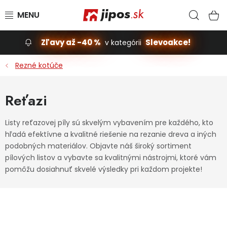
Prejsť na obsah
Hľad
N
Zľavy až -40 %
Slevoakce!
v kategórii
Slevoakce
Rezné kotúče
Stavba, dom
Reťazi
Dielňa
Listy reťazovej píly sú skvelým vybavením pre každého, kto
hľadá efektívne a kvalitné riešenie na rezanie dreva a iných
Záhrada
podobných materiálov. Objavte náš široký sortiment
pílových listov a vybavte sa kvalitnými nástrojmi, ktoré vám
Príslušenstvo pre automobily
pomôžu dosiahnuť skvelé výsledky pri každom projekte!
Vybavenie a hračky pre deti
Domácnosť