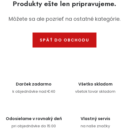
Produkty ešte len pripravujeme.
Ochranné pracovné pomôcky
Môžete sa ale pozrieť na ostatné kategórie.
Vianoce
Fotovoltaika
SPÄŤ DO OBCHODU
Značky
Darček zadarmo
Všetko skladom
Servis náradia
Hodnotenie obchodu
k objednávke nad €40
všetok tovar skladom
Doprava a platba
Váš zákaznícky účet
Kontakty
Odosielame v rovnaký deň
Vlastný servis
pri objednávke do 15:00
na naše značky