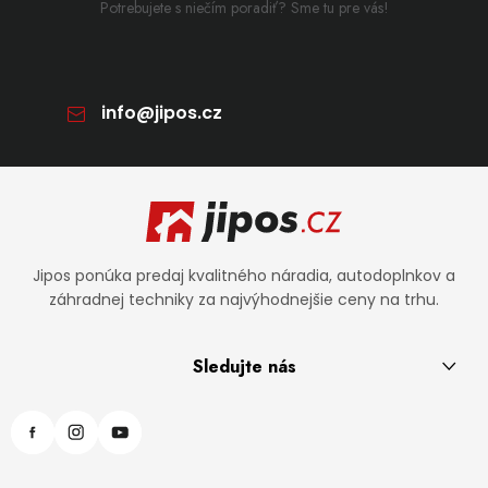
Potrebujete s niečím poradiť? Sme tu pre vás!
info
@
jipos.cz
Zápätie
Jipos ponúka predaj kvalitného náradia, autodoplnkov a
záhradnej techniky za najvýhodnejšie ceny na trhu.
Sledujte nás