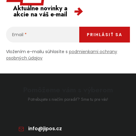
Aktuálne novinky a
akcie na váš e-mail
Email
PRIHLÁSIŤ SA
Vložením e-mailu súhlasíte s
podmienkami ochrany
osobných údajov
Pomôžeme vám s výberom
Potrebujete s niečím poradiť? Sme tu pre vás!
info
@
jipos.cz