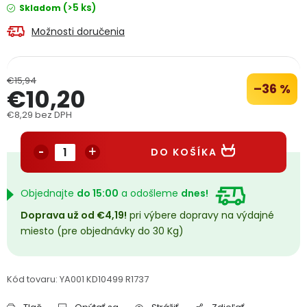
(>5 ks)
Skladom
PODPORA
Možnosti doručenia
Reklamačný formulár
Odstúpenie v lehote 14 dní
€15,94
–36 %
€10,20
Obchodné podmienky
Reklamačný poriadok
€8,29 bez DPH
Podmienky ochrany osobných údajov
Jednotková cena:
DO KOŠÍKA
+
Přihlášení
Registrace
Objednajte
do 15:00
a odošleme
dnes!
Doprava už od €4,19!
pri výbere dopravy na výdajné
miesto (pre objednávky do 30 Kg)
Kód tovaru:
YA001 KD10499 R1737