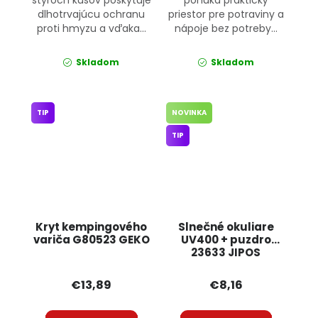
dlhotrvajúcu ochranu
priestor pre potraviny a
proti hmyzu a vďaka...
nápoje bez potreby...
Skladom
Skladom
TIP
NOVINKA
TIP
Kryt kempingového
Slnečné okuliare
variča G80523 GEKO
UV400 + puzdro
23633 JIPOS
€13,89
€8,16