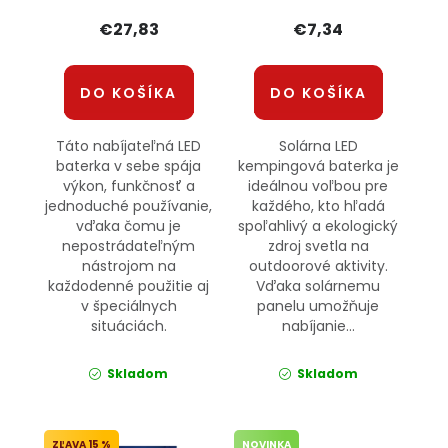
€27,83
€7,34
DO KOŠÍKA
DO KOŠÍKA
Táto nabíjateľná LED
Solárna LED
baterka v sebe spája
kempingová baterka je
výkon, funkčnosť a
ideálnou voľbou pre
jednoduché používanie,
každého, kto hľadá
vďaka čomu je
spoľahlivý a ekologický
nepostrádateľným
zdroj svetla na
nástrojom na
outdoorové aktivity.
každodenné použitie aj
Vďaka solárnemu
v špeciálnych
panelu umožňuje
situáciách.
nabíjanie...
Skladom
Skladom
15 %
NOVINKA