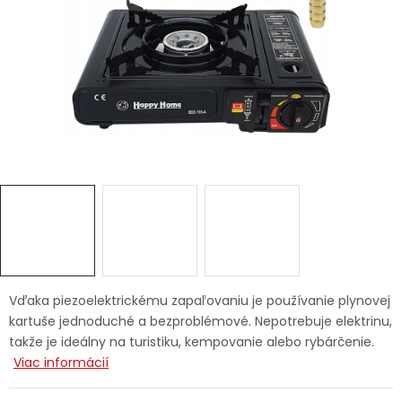
Ochranné pracovné pomôcky
Vianoce
Fotovoltaika
Značky
Servis náradia
Hodnotenie obchodu
Vďaka piezoelektrickému zapaľovaniu je používanie plynovej
kartuše jednoduché a bezproblémové. Nepotrebuje elektrinu,
Doprava a platba
Váš zákaznícky účet
takže je ideálny na turistiku, kempovanie alebo rybárčenie.
Viac informácií
Kontakty