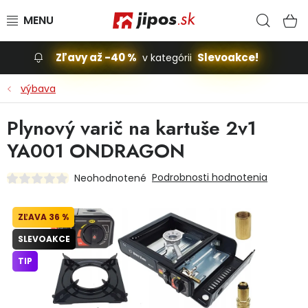
Prejsť na obsah
Hľad
N
Zľavy až -40 %
Slevoakce!
v kategórii
Slevoakce
výbava
Stavba, dom
Plynový varič na kartuše 2v1
YA001 ONDRAGON
Dielňa
Podrobnosti hodnotenia
Neohodnotené
Záhrada
36 %
Príslušenstvo pre automobily
SLEVOAKCE
Vybavenie a hračky pre deti
TIP
Domácnosť