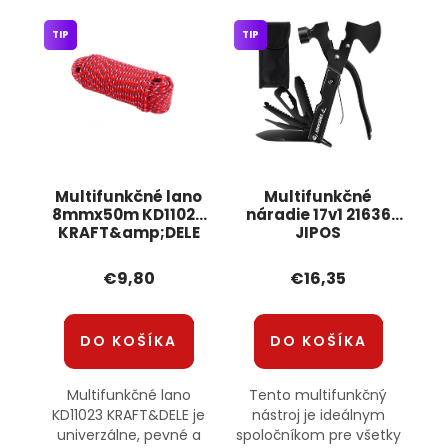
TIP
TIP
Multifunkčné lano
Multifunkčné
8mmx50m KD11023
náradie 17v1 21636
KRAFT&amp;DELE
JIPOS
€9,80
€16,35
DO KOŠÍKA
DO KOŠÍKA
Multifunkčné lano
Tento multifunkčný
KD11023 KRAFT&DELE je
nástroj je ideálnym
univerzálne, pevné a
spoločníkom pre všetky