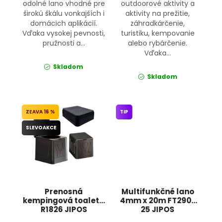
odolné lano vhodné pre
outdoorové aktivity a
širokú škálu vonkajších i
aktivity na prežitie,
domácich aplikácií.
záhradkárčenie,
Vďaka vysokej pevnosti,
turistiku, kempovanie
pružnosti a...
alebo rybárčenie.
Vďaka...
Skladom
Skladom
16 %
TIP
SLEVOAKCE
Prenosná
Multifunkčné lano
kempingová toaleta
4mm x 20m FT290-
R1826 JIPOS
25 JIPOS