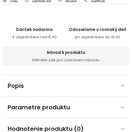
Tlač
Opýtať sa
Strážiť
Zdieľať
Darček zadarmo
Odosielame v rovnaký deň
k objednávke nad €40
pri objednávke do 15:00
Návod k produktu
Klikněte zde pro zobrazení návodu
Popis
Parametre produktu
Hodnotenie produktu (0)