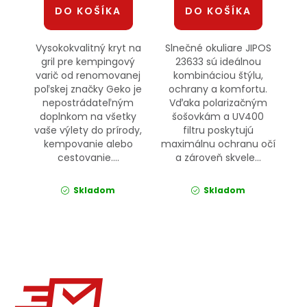
DO KOŠÍKA
DO KOŠÍKA
Vysokokvalitný kryt na
Slnečné okuliare JIPOS
gril pre kempingový
23633 sú ideálnou
varič od renomovanej
kombináciou štýlu,
poľskej značky Geko je
ochrany a komfortu.
nepostrádateľným
Vďaka polarizačným
doplnkom na všetky
šošovkám a UV400
vaše výlety do prírody,
filtru poskytujú
kempovanie alebo
maximálnu ochranu očí
cestovanie....
a zároveň skvele...
Skladom
Skladom