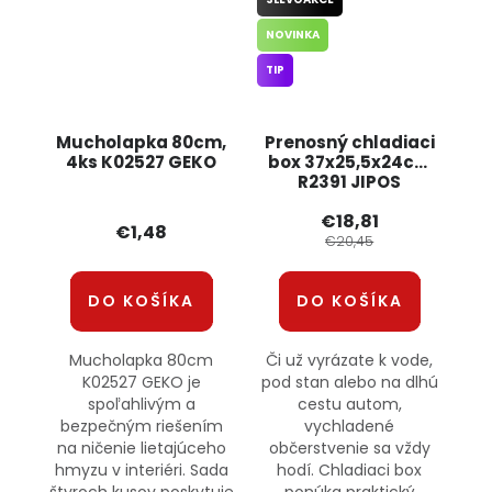
NOVINKA
TIP
Mucholapka 80cm,
Prenosný chladiaci
4ks K02527 GEKO
box 37x25,5x24cm
R2391 JIPOS
€18,81
€1,48
€20,45
DO KOŠÍKA
DO KOŠÍKA
Mucholapka 80cm
Či už vyrázate k vode,
K02527 GEKO je
pod stan alebo na dlhú
spoľahlivým a
cestu autom,
bezpečným riešením
vychladené
na ničenie lietajúceho
občerstvenie sa vždy
hmyzu v interiéri. Sada
hodí. Chladiaci box
štyroch kusov poskytuje
ponúka praktický