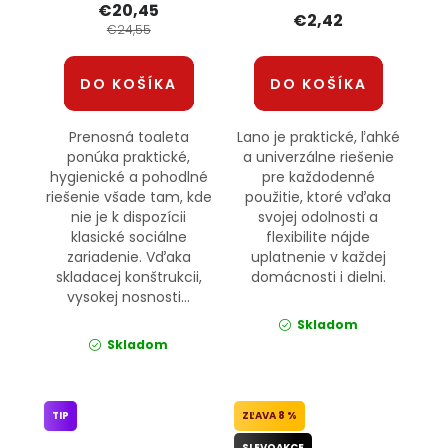
€20,45
€2,42
€24,55
DO KOŠÍKA
DO KOŠÍKA
Prenosná toaleta
Lano je praktické, ľahké
ponúka praktické,
a univerzálne riešenie
hygienické a pohodlné
pre každodenné
riešenie všade tam, kde
použitie, ktoré vďaka
nie je k dispozícii
svojej odolnosti a
klasické sociálne
flexibilite nájde
zariadenie. Vďaka
uplatnenie v každej
skladacej konštrukcii,
domácnosti i dielni.
vysokej nosnosti...
Skladom
Skladom
TIP
8 %
SLEVOAKCE