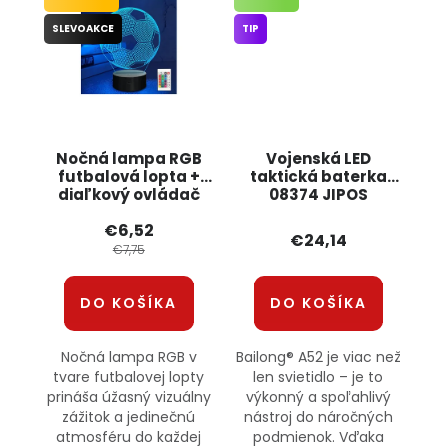
SLEVOAKCE
TIP
Nočná lampa RGB
Vojenská LED
futbalová lopta +
taktická baterka
diaľkový ovládač
08374 JIPOS
12296 JIPOS
€6,52
€24,14
€7,75
DO KOŠÍKA
DO KOŠÍKA
Nočná lampa RGB v
Bailong® A52 je viac než
tvare futbalovej lopty
len svietidlo – je to
prináša úžasný vizuálny
výkonný a spoľahlivý
zážitok a jedinečnú
nástroj do náročných
atmosféru do každej
podmienok. Vďaka