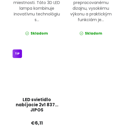
miestnosti. Táto 3D LED
prepracovanému
lampa kombinuje
dizajnu, vysokému
inovatívnu technológiu
výkonu a praktickým
s...
funkciám je...
Skladom
Skladom
TIP
LED svietidlo
nabíjacie 2v1 8379
JIPOS
€6,11