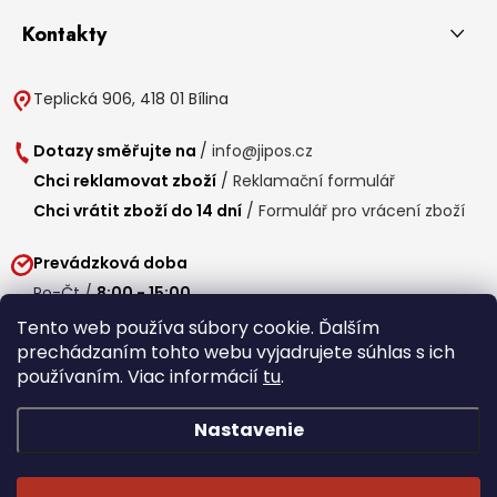
Kontakty
Teplická 906, 418 01 Bílina
Dotazy směřujte na
/
info@jipos.cz
Chci reklamovat zboží
/
Reklamační formulář
Chci vrátit zboží do 14 dní
/
Formulář pro vrácení zboží
Prevádzková doba
Po-Čt /
8:00 - 15:00
Pá /
7:30 - 14:30
Tento web používa súbory cookie. Ďalším
prechádzaním tohto webu vyjadrujete súhlas s ich
Obedňajšia prestávka /
11:00 - 11:30
používaním. Viac informácií
tu
.
Nastavenie
Copyright 2026
Jipos.sk
. Všetky práva vyhradené.
Upraviť nastavenie
cookies