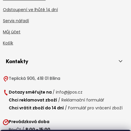
Odstoupení ve lhůtě 14 dní
Servis nářadí
Můj účet
Košík
Kontakty
Teplická 906, 418 01 Bílina
Dotazy směřujte na
/
info@jipos.cz
Chci reklamovat zboží
/
Reklamační formulář
Chci vrátit zboží do 14 dní
/
Formulář pro vrácení zboží
Prevádzková doba
Po-Čt /
8:00 - 15:00