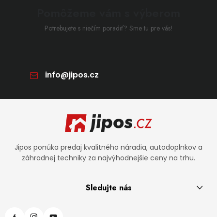
Pomôžeme vám s výberom
Potrebujete s niečím poradiť? Sme tu pre vás!
info
@
jipos.cz
Zápätie
Jipos ponúka predaj kvalitného náradia, autodoplnkov a
záhradnej techniky za najvýhodnejšie ceny na trhu.
Sledujte nás