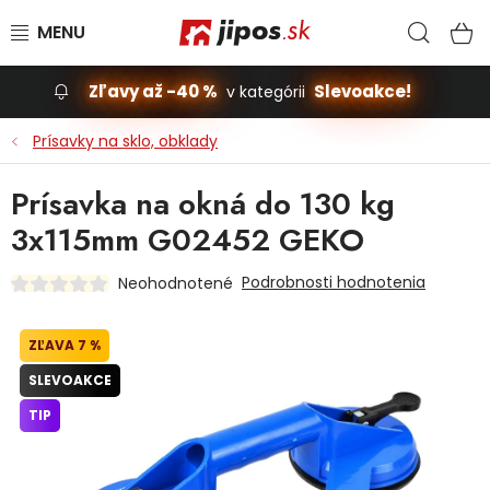
Prejsť na obsah
Hľad
N
Zľavy až -40 %
Slevoakce!
v kategórii
Slevoakce
Prísavky na sklo, obklady
Stavba, dom
Prísavka na okná do 130 kg
3x115mm G02452 GEKO
Dielňa
Podrobnosti hodnotenia
Neohodnotené
Záhrada
7 %
Príslušenstvo pre automobily
SLEVOAKCE
Vybavenie a hračky pre deti
TIP
Domácnosť