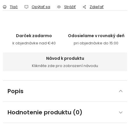
Tlač
Opýtať sa
Strážiť
Zdieľať
Darček zadarmo
Odosielame v rovnaký deň
k objednávke nad €40
pri objednávke do 15:00
Návod k produktu
Klikněte zde pro zobrazení návodu
Popis
Hodnotenie produktu (0)