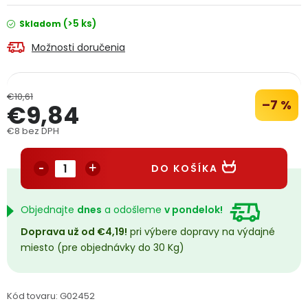
PODPORA
(>5 ks)
Skladom
Možnosti doručenia
Reklamačný formulár
Odstúpenie v lehote 14 dní
Obchodné podmienky
Reklamačný poriadok
€10,61
–7 %
€9,84
Podmienky ochrany osobných údajov
€8 bez DPH
Jednotková cena:
DO KOŠÍKA
+
Přihlášení
Registrace
Objednajte
dnes
a odošleme
v pondelok!
Doprava už od €4,19!
pri výbere dopravy na výdajné
miesto (pre objednávky do 30 Kg)
Kód tovaru:
G02452