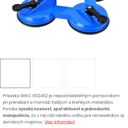
Ochranné pracovné pomôcky
Vianoce
Fotovoltaika
Značky
Servis náradia
Hodnotenie obchodu
Prísavka GEKO G02452 je nepostrádateľným pomocníkom
pri prenášaní a montáži ťažkých a krehkých materiálov.
Doprava a platba
Váš zákaznícky účet
Ponúka
vysokú nosnosť, spoľahlivosť a jednoduchú
manipuláciu
, čo z nej robí ideálnu voľbu pre remeselníkov aj
Kontakty
domácich majstrov.
Viac informácií