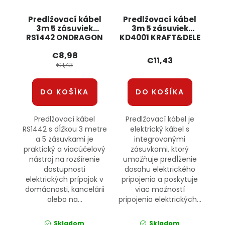
Predlžovací kábel
Predlžovací kábel
3m 5 zásuviek
3m 5 zásuviek
RS1442 ONDRAGON
KD4001 KRAFT&DELE
€8,98
€11,43
€11,43
DO KOŠÍKA
DO KOŠÍKA
Predlžovací kábel
Predlžovací kábel je
RS1442 s dĺžkou 3 metre
elektrický kábel s
a 5 zásuvkami je
integrovanými
praktický a viacúčelový
zásuvkami, ktorý
nástroj na rozšírenie
umožňuje predĺženie
dostupnosti
dosahu elektrického
elektrických prípojok v
pripojenia a poskytuje
domácnosti, kancelárii
viac možností
alebo na...
pripojenia elektrických...
Skladom
Skladom