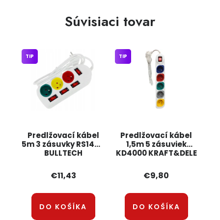
Súvisiaci tovar
TIP
TIP
Predlžovací kábel
Predlžovací kábel
5m 3 zásuvky RS1445
1,5m 5 zásuviek
BULLTECH
KD4000 KRAFT&DELE
€11,43
€9,80
DO KOŠÍKA
DO KOŠÍKA