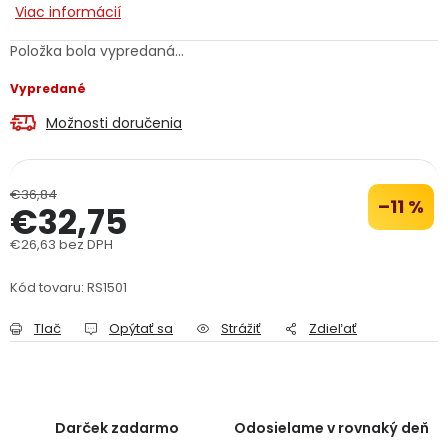
Viac informácií
PODPORA
Položka bola vypredaná…
Reklamačný formulár
Odstúpenie v lehote 14 dní
Vypredané
Možnosti doručenia
Obchodné podmienky
Reklamačný poriadok
Podmienky ochrany osobných údajov
€36,84
–11 %
€32,75
€26,63 bez DPH
+
Přihlášení
Registrace
Jednotková cena:
Kód tovaru:
RS1501
Tlač
Opýtať sa
Strážiť
Zdieľať
Darček zadarmo
Odosielame v rovnaký deň