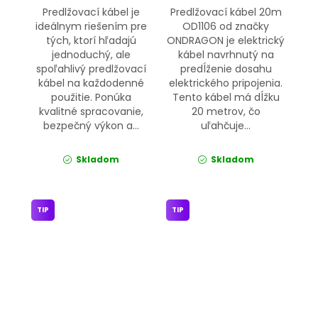
Predlžovací kábel je
Predlžovací kábel 20m
ideálnym riešením pre
OD1106 od značky
tých, ktorí hľadajú
ONDRAGON je elektrický
jednoduchý, ale
kábel navrhnutý na
spoľahlivý predlžovací
predĺženie dosahu
kábel na každodenné
elektrického pripojenia.
použitie. Ponúka
Tento kábel má dĺžku
kvalitné spracovanie,
20 metrov, čo
bezpečný výkon a...
uľahčuje...
Skladom
Skladom
TIP
TIP