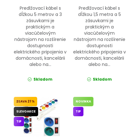
Predlžovací kábel s
Predlžovací kábel s
dĺžkou 5 metrov a 3
dĺžkou 1,5 metra a 5
zásuvkami je
zásuvkami je
praktickým a
praktickým a
viacúčelovým
viacúčelovým
nástrojom na rozšírenie
nástrojom na rozšírenie
dostupnosti
dostupnosti
elektrického pripojenia v
elektrického pripojenia v
domácnosti, kancelárii
domácnosti, kancelárii
alebo na...
alebo na...
Skladom
Skladom
21 %
NOVINKA
SLEVOAKCE
TIP
TIP