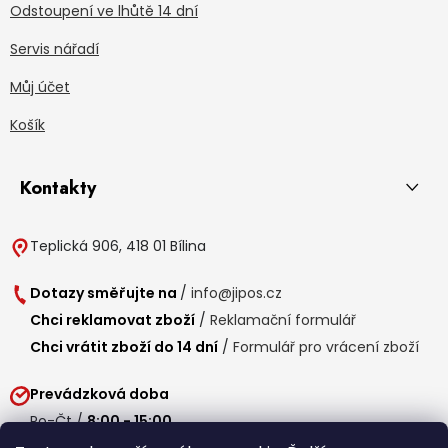
Odstoupení ve lhůtě 14 dní
Servis nářadí
Můj účet
Košík
Kontakty
Teplická 906, 418 01 Bílina
Dotazy směřujte na
/
info@jipos.cz
Chci reklamovat zboží
/
Reklamační formulář
Chci vrátit zboží do 14 dní
/
Formulář pro vrácení zboží
Prevádzková doba
Po-Čt /
8:00 - 15:00