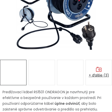
Ochranné pracovné pomôcky
Vianoce
Fotovoltaika
Značky
+ ďalšie (3)
Servis náradia
Hodnotenie obchodu
Doprava a platba
Váš zákaznícky účet
Predlžovací kábel RS1501 ONDRAGON je navrhnutý pre
efektívne a bezpečné používanie v každom prostredí. Pri
Kontakty
používaní odporúčame kábel
úplne odvinúť
, aby bolo
zaistené správne odvetrávanie a predišlo sa prehriatiu.