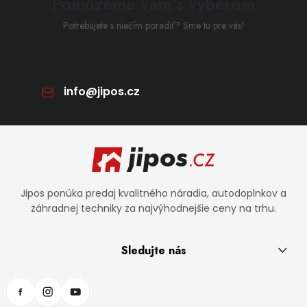
Pomôžeme vám s výberom
Potrebujete s niečím poradiť? Sme tu pre vás!
info
@
jipos.cz
Zápätie
Jipos ponúka predaj kvalitného náradia, autodoplnkov a
záhradnej techniky za najvýhodnejšie ceny na trhu.
Sledujte nás