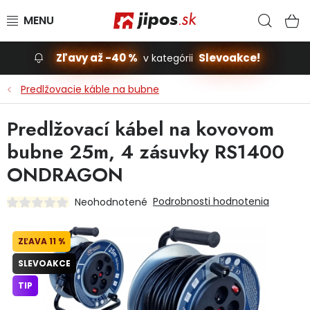
Prejsť na obsah
Hľad
N
Zľavy až -40 %
Slevoakce!
v kategórii
Slevoakce
Predlžovacie káble na bubne
Stavba, dom
Predlžovací kábel na kovovom
bubne 25m, 4 zásuvky RS1400
Dielňa
ONDRAGON
Záhrada
Podrobnosti hodnotenia
Neohodnotené
Príslušenstvo pre automobily
11 %
Vybavenie a hračky pre deti
SLEVOAKCE
TIP
Domácnosť