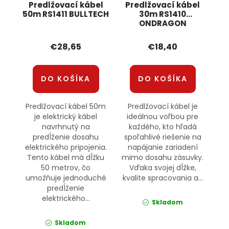
Predlžovací kábel
Predlžovací kábel
50m RS1411 BULLTECH
30m RS1410
ONDRAGON
€28,65
€18,40
DO KOŠÍKA
DO KOŠÍKA
Predlžovací kábel 50m
Predlžovací kábel je
je elektrický kábel
ideálnou voľbou pre
navrhnutý na
každého, kto hľadá
predĺženie dosahu
spoľahlivé riešenie na
elektrického pripojenia.
napájanie zariadení
Tento kábel má dĺžku
mimo dosahu zásuvky.
50 metrov, čo
Vďaka svojej dĺžke,
umožňuje jednoduché
kvalite spracovania a...
predĺženie
elektrického...
Skladom
Skladom