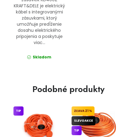
KRAFT&DELE je elektrický
kábel s integrovanými
zásuvkami, ktorý
umožňuje predĺženie
dosahu elektrického
pripojenia a poskytuje
viac...
Skladom
Podobné produkty
TIP
21 %
SLEVOAKCE
TIP