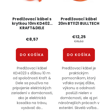
Predlžovací kábel s
Predlžovací kábel
krytkou 10m KD4023
20m BT1121 BULLTECH
KRAFT&DELE
€12,25
€8,57
€15,53
DO KOŠÍKA
DO KOŠÍKA
Predlžovací kábel
Predlžovací kábel je
KD4023 s dĺžkou 10 m
praktickým
od spoločnosti Kraft &
pomocníkom, ktorý
Dele sa používa na
vďaka svojej dĺžke,
pripojenie elektrických
výkonu a odolnosti
zariadení v domácnosti,
poslúži nielen v
ako je elektrická
domácnosti, ale aj pri
kosačka na trávu,
náročnejších prácach v
vysávač do...
exteriéri. Skvelá voľba...