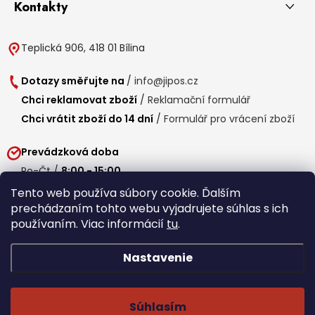
Kontakty
Teplická 906, 418 01 Bílina
Dotazy směřujte na
/
info@jipos.cz
Chci reklamovat zboží
/
Reklamační formulář
Chci vrátit zboží do 14 dní
/
Formulář pro vrácení zboží
Prevádzková doba
Po-Čt /
8:00 - 15:00
Pá /
7:30 - 14:30
Tento web používa súbory cookie. Ďalším
prechádzaním tohto webu vyjadrujete súhlas s ich
Obedňajšia prestávka /
11:00 - 11:30
používaním. Viac informácií
tu
.
Nastavenie
Copyright 2026
Jipos.sk
. Všetky práva vyhradené.
Upraviť nastavenie
cookies
Súhlasím
Běží na Shoptet Premium
/
Webdesign mi-ma.cz
/