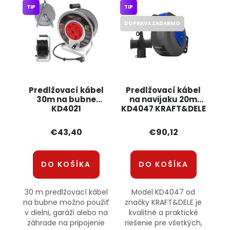
TIP
TIP
DOPRAVA ZADARMO
Predlžovací kábel
Predlžovací kábel
30m na bubne
na navijaku 20m
KD4021
KD4047 KRAFT&DELE
KRAFT&amp;DELE
€43,40
€90,12
DO KOŠÍKA
DO KOŠÍKA
30 m predlžovací kábel
Model KD4047 od
na bubne možno použiť
značky KRAFT&DELE je
v dielni, garáži alebo na
kvalitné a praktické
záhrade na pripojenie
riešenie pre všetkých,