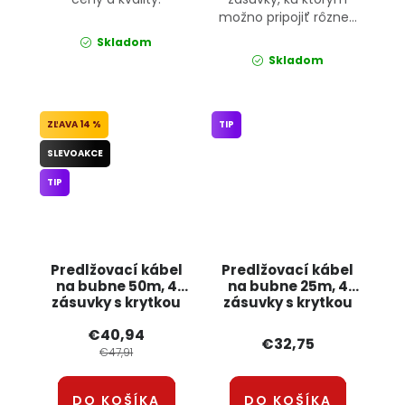
možno pripojiť rôzne...
Skladom
Skladom
14 %
TIP
SLEVOAKCE
TIP
Predlžovací kábel
Predlžovací kábel
na bubne 50m, 4
na bubne 25m, 4
zásuvky s krytkou
zásuvky s krytkou
ONDRAGON
OD025K ONDRAGON
€40,94
€32,75
€47,91
DO KOŠÍKA
DO KOŠÍKA