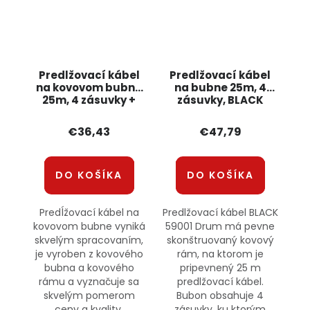
Predlžovací kábel
Predlžovací kábel
na kovovom bubne
na bubne 25m, 4
25m, 4 zásuvky +
zásuvky, BLACK
klapky RS1507
59001 POWERMAT
BULLTECH
€36,43
€47,79
DO KOŠÍKA
DO KOŠÍKA
Predĺžovací kábel na
Predlžovací kábel BLACK
kovovom bubne vyniká
59001 Drum má pevne
skvelým spracovaním,
skonštruovaný kovový
je vyroben z kovového
rám, na ktorom je
bubna a kovového
pripevnený 25 m
rámu a vyznačuje sa
predlžovací kábel.
skvelým pomerom
Bubon obsahuje 4
ceny a kvality.
zásuvky, ku ktorým