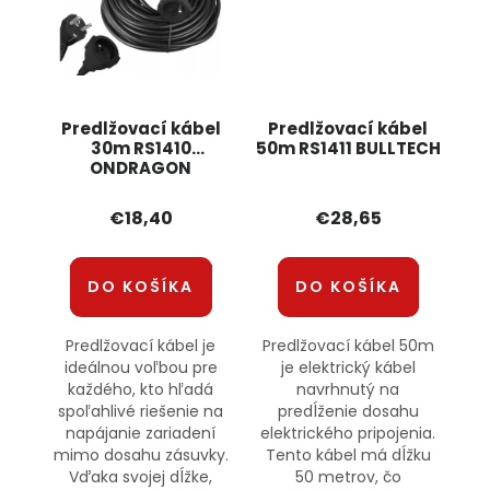
Predlžovací kábel
Predlžovací kábel
30m RS1410
50m RS1411 BULLTECH
ONDRAGON
€18,40
€28,65
DO KOŠÍKA
DO KOŠÍKA
Predlžovací kábel je
Predlžovací kábel 50m
ideálnou voľbou pre
je elektrický kábel
každého, kto hľadá
navrhnutý na
spoľahlivé riešenie na
predĺženie dosahu
napájanie zariadení
elektrického pripojenia.
mimo dosahu zásuvky.
Tento kábel má dĺžku
Vďaka svojej dĺžke,
50 metrov, čo