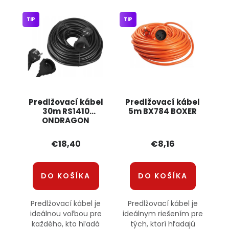
TIP
TIP
Predlžovací kábel
Predlžovací kábel
30m RS1410
5m BX784 BOXER
ONDRAGON
€18,40
€8,16
DO KOŠÍKA
DO KOŠÍKA
Predlžovací kábel je
Predlžovací kábel je
ideálnou voľbou pre
ideálnym riešením pre
každého, kto hľadá
tých, ktorí hľadajú