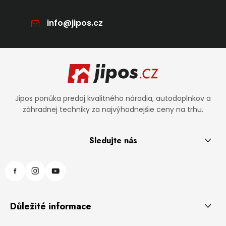
info
@
jipos.cz
Zápätie
Jipos ponúka predaj kvalitného náradia, autodoplnkov a
záhradnej techniky za najvýhodnejšie ceny na trhu.
Sledujte nás
Důležité informace