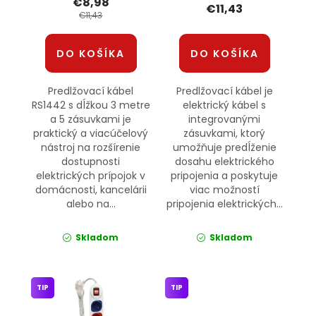
€8,98
€11,43
€11,43
DO KOŠÍKA
DO KOŠÍKA
Predlžovací kábel
Predlžovací kábel je
RS1442 s dĺžkou 3 metre
elektrický kábel s
a 5 zásuvkami je
integrovanými
praktický a viacúčelový
zásuvkami, ktorý
nástroj na rozšírenie
umožňuje predĺženie
dostupnosti
dosahu elektrického
elektrických prípojok v
pripojenia a poskytuje
domácnosti, kancelárii
viac možností
alebo na...
pripojenia elektrických...
Skladom
Skladom
TIP
TIP