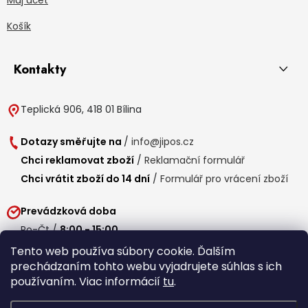
Košík
Kontakty
Teplická 906, 418 01 Bílina
Dotazy směřujte na
/
info@jipos.cz
Chci reklamovat zboží
/
Reklamační formulář
Chci vrátit zboží do 14 dní
/
Formulář pro vrácení zboží
Prevádzková doba
Po-Čt /
8:00 - 15:00
Pá /
7:30 - 14:30
Tento web používa súbory cookie. Ďalším
prechádzaním tohto webu vyjadrujete súhlas s ich
Obedňajšia prestávka /
11:00 - 11:30
používaním. Viac informácií
tu
.