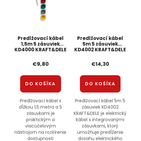
Predlžovací kábel
Predlžovací kábel
1,5m 5 zásuviek
5m 5 zásuviek
KD4000 KRAFT&DELE
KD4002 KRAFT&DELE
€9,80
€14,30
DO KOŠÍKA
DO KOŠÍKA
Predlžovací kábel s
Predlžovací kábel 5m 5
dĺžkou 1,5 metra a 5
zásuviek KD4002
zásuvkami je
KRAFT&DELE je elektrický
praktickým a
kábel s integrovanými
viacúčelovým
zásuvkami, ktorý
nástrojom na rozšírenie
umožňuje predĺženie
dostupnosti
dosahu elektrického