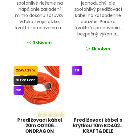
spoľahlivé riešenie na
jednoduchý, ale
napájanie zariadení
spoľahlivý predlžovací
mimo dosahu zásuvky.
kábel na každodenné
Vďaka svojej dĺžke,
použitie. Ponúka
kvalite spracovania a...
kvalitné spracovanie,
bezpečný výkon a...
Skladom
Skladom
25 %
TIP
SLEVOAKCE
TIP
Predlžovací kábel
Predlžovací kábel s
20m OD1106
krytkou 10m KD4023
ONDRAGON
KRAFT&DELE