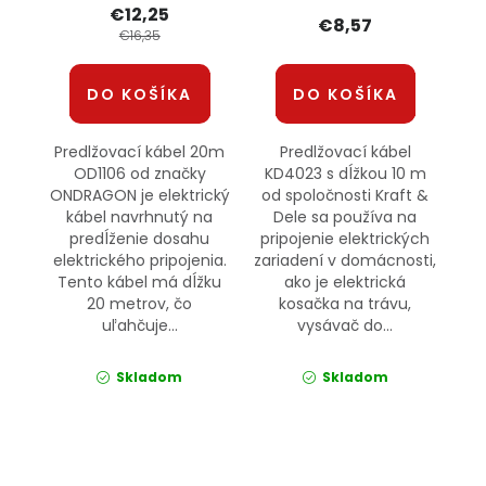
€12,25
€8,57
€16,35
DO KOŠÍKA
DO KOŠÍKA
Predlžovací kábel 20m
Predlžovací kábel
OD1106 od značky
KD4023 s dĺžkou 10 m
ONDRAGON je elektrický
od spoločnosti Kraft &
kábel navrhnutý na
Dele sa používa na
predĺženie dosahu
pripojenie elektrických
elektrického pripojenia.
zariadení v domácnosti,
Tento kábel má dĺžku
ako je elektrická
20 metrov, čo
kosačka na trávu,
uľahčuje...
vysávač do...
Skladom
Skladom