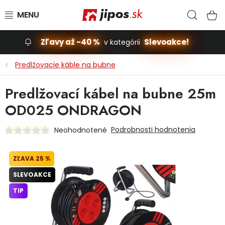
Prejsť na obsah
Hľad
N
Zľavy až -40 %
Slevoakce!
v kategórii
Slevoakce
Predlžovacie káble na bubne
Stavba, dom
Predlžovací kábel na bubne 25m
OD025 ONDRAGON
Dielňa
Podrobnosti hodnotenia
Neohodnotené
Záhrada
25 %
Príslušenstvo pre automobily
SLEVOAKCE
Vybavenie a hračky pre deti
TIP
Domácnosť