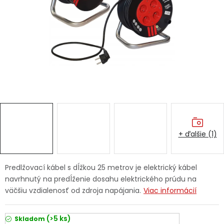
Ochranné pracovné pomôcky
Vianoce
Fotovoltaika
Značky
+ ďalšie (1)
Servis náradia
Hodnotenie obchodu
Predlžovací kábel s dĺžkou 25 metrov je elektrický kábel
navrhnutý na predĺženie dosahu elektrického prúdu na
Doprava a platba
Váš zákaznícky účet
väčšiu vzdialenosť od zdroja napájania.
Viac informácií
Kontakty
(>5 ks)
Skladom