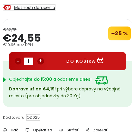
PODPORA
Možnosti doručenia
Reklamačný formulár
Odstúpenie v lehote 14 dní
€32,75
–25 %
€24,55
Obchodné podmienky
Reklamačný poriadok
€19,96 bez DPH
Jednotková cena:
Podmienky ochrany osobných údajov
DO KOŠÍKA
+
Přihlášení
Registrace
Objednajte
do 15:00
a odošleme
dnes!
Doprava už od €4,19!
pri výbere dopravy na výdajné
miesto (pre objednávky do 30 Kg)
Kód tovaru:
OD025
Tlač
Opýtať sa
Strážiť
Zdieľať