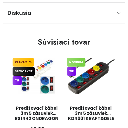
Diskusia
Súvisiaci tovar
21 %
NOVINKA
SLEVOAKCE
TIP
TIP
Predlžovací kábel
Predlžovací kábel
3m 5 zásuviek
3m 5 zásuviek
RS1442 ONDRAGON
KD4001 KRAFT&DELE