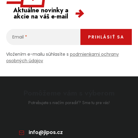
Aktuálne novinky a
akcie na váš e-mail
Email
PRIHLÁSIŤ SA
Vložením e-mailu súhlasíte s
podmienkami ochrany
osobných údajov
Pomôžeme vám s výberom
Potrebujete s niečím poradiť? Sme tu pre vás!
info
@
jipos.cz