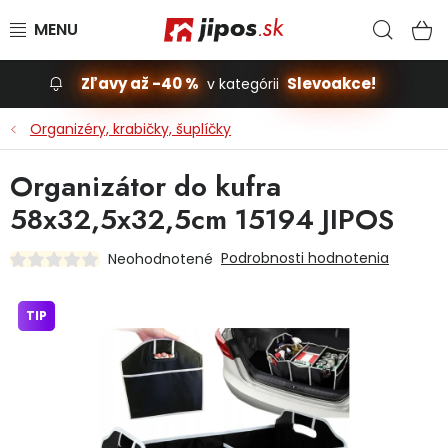
Prejsť na obsah
Hľad
N
Zľavy až -40 %
Slevoakce!
v kategórii
Slevoakce
Organizéry, krabičky, šuplíčky
Stavba, dom
Organizátor do kufra
58x32,5x32,5cm 15194 JIPOS
Dielňa
Podrobnosti hodnotenia
Neohodnotené
Záhrada
TIP
Príslušenstvo pre automobily
Vybavenie a hračky pre deti
Domácnosť