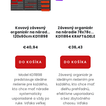
Kovový závesný
Závesný organizér
organizér na náradie
na náradie 78x78cm
120x60cm KD11898
KD11864 KRAFT&DELE
KRAFT&DELE
€40,94
€36,43
DO KOŠÍKA
DO KOŠÍKA
Model KD11898
Závesný organizér je
predstavuje ideálne
ideálnym riešením pre
riešenie pre každého,
každého, kto chce mať
kto chce mať náradie
dielňu prehľadnú,
systematicky
efektívne usporiadanú
usporiadané a vždy po
a bez zbytočného
ruke. Vďaka veľkej
chaosu. Vďaka