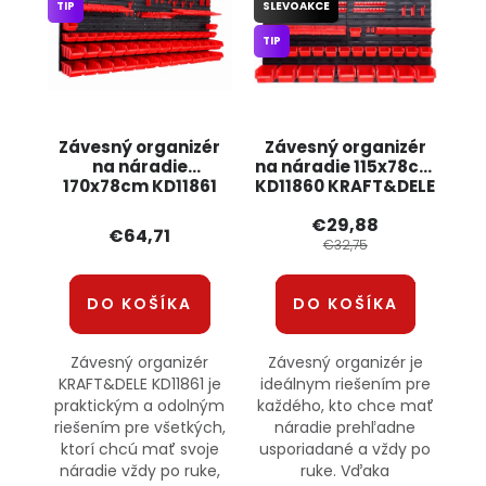
TIP
SLEVOAKCE
TIP
Závesný organizér
Závesný organizér
na náradie
na náradie 115x78cm
170x78cm KD11861
KD11860 KRAFT&DELE
KRAFT&DELE
€29,88
€64,71
€32,75
DO KOŠÍKA
DO KOŠÍKA
Závesný organizér
Závesný organizér je
KRAFT&DELE KD11861 je
ideálnym riešením pre
praktickým a odolným
každého, kto chce mať
riešením pre všetkých,
náradie prehľadne
ktorí chcú mať svoje
usporiadané a vždy po
náradie vždy po ruke,
ruke. Vďaka