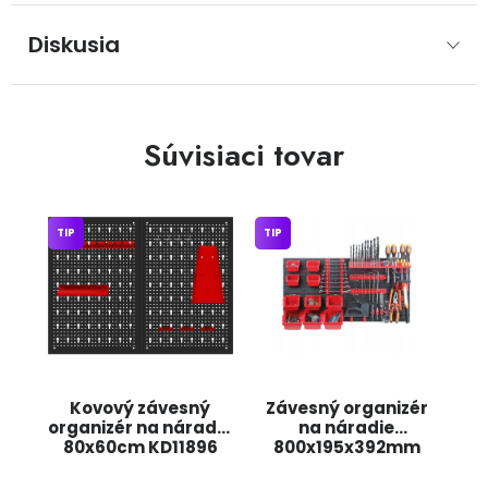
Diskusia
Súvisiaci tovar
TIP
TIP
Kovový závesný
Závesný organizér
organizér na náradie
na náradie
80x60cm KD11896
800x195x392mm
KRAFT&DELE
KOR4-S411 JIPOS