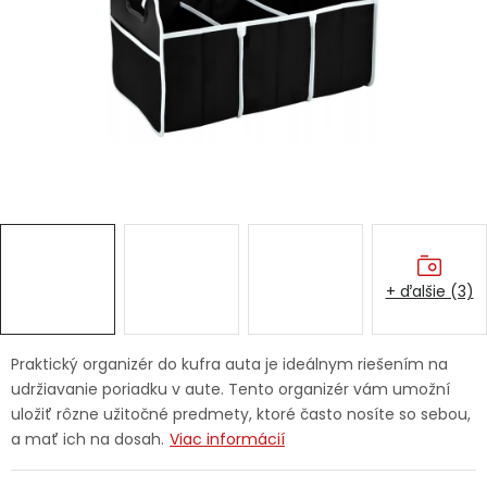
Ochranné pracovné pomôcky
Vianoce
Fotovoltaika
Značky
+ ďalšie (3)
Servis náradia
Hodnotenie obchodu
Praktický organizér do kufra auta je ideálnym riešením na
udržiavanie poriadku v aute. Tento organizér vám umožní
Doprava a platba
Váš zákaznícky účet
uložiť rôzne užitočné predmety, ktoré často nosíte so sebou,
a mať ich na dosah.
Viac informácií
Kontakty