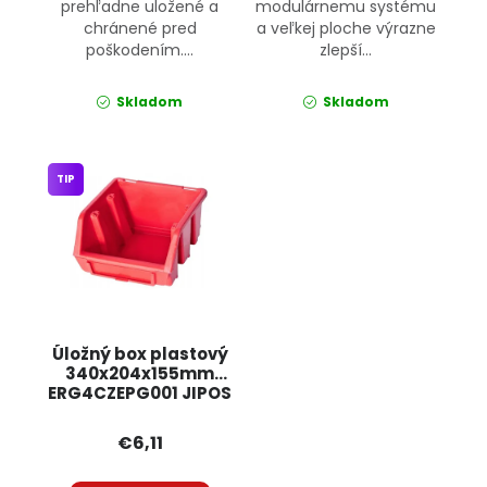
prehľadne uložené a
modulárnemu systému
chránené pred
a veľkej ploche výrazne
poškodením....
zlepší...
Skladom
Skladom
TIP
Úložný box plastový
340x204x155mm
ERG4CZEPG001 JIPOS
€6,11