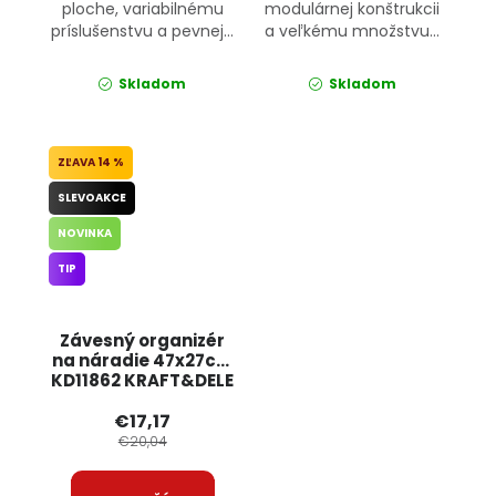
ploche, variabilnému
modulárnej konštrukcii
príslušenstvu a pevnej...
a veľkému množstvu...
Skladom
Skladom
14 %
SLEVOAKCE
NOVINKA
TIP
Závesný organizér
na náradie 47x27cm
KD11862 KRAFT&DELE
€17,17
€20,04