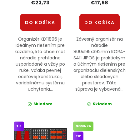
€23,73
€17,58
DO KOŠÍKA
DO KOŠÍKA
Organizér KD11896 je
Závesný organizér na
ideálnym riešením pre
náradie
každého, kto chce mať
800x195x392mm KOR4-
náradie prehľadne
S411 JIPOS je praktickým
usporiadané a vždy po
a účinným riešením pre
ruke. Vďaka pevnej
organizáciu dielenských
oceľovej konštrukcii,
alebo skladových
variabilnému systému
priestorov. Táto
uchytenia...
súprava je vybavená...
Skladom
Skladom
TIP
NOVINKA
TIP