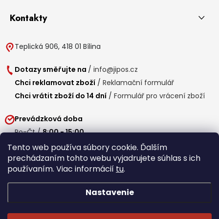
Kontakty
Teplická 906, 418 01 Bílina
Dotazy směřujte na
/
info@jipos.cz
Chci reklamovat zboží
/
Reklamační formulář
Chci vrátit zboží do 14 dní
/
Formulář pro vrácení zboží
Prevádzková doba
Po-Čt /
8:00 - 15:00
Pá /
7:30 - 14:30
Tento web používa súbory cookie. Ďalším
prechádzaním tohto webu vyjadrujete súhlas s ich
Obedňajšia prestávka /
11:00 - 11:30
používaním. Viac informácií
tu
.
Nastavenie
Copyright 2026
Jipos.sk
. Všetky práva vyhradené.
Upraviť nastavenie
cookies