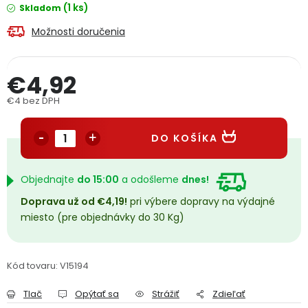
(1 ks)
Skladom
PODPORA
Možnosti doručenia
Reklamačný formulár
Odstúpenie v lehote 14 dní
€4,92
Obchodné podmienky
Reklamačný poriadok
€4 bez DPH
Jednotková cena:
Podmienky ochrany osobných údajov
DO KOŠÍKA
+
Přihlášení
Registrace
Objednajte
do 15:00
a odošleme
dnes!
Doprava už od €4,19!
pri výbere dopravy na výdajné
miesto (pre objednávky do 30 Kg)
Kód tovaru:
V15194
Tlač
Opýtať sa
Strážiť
Zdieľať