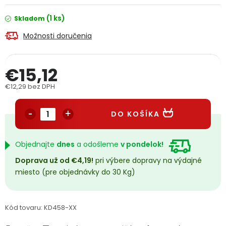
PODPORA
(1 ks)
Skladom
Možnosti doručenia
Reklamačný formulár
Odstúpenie v lehote 14 dní
Obchodné podmienky
Reklamačný poriadok
€15,12
€12,29 bez DPH
Podmienky ochrany osobných údajov
Jednotková cena:
DO KOŠÍKA
+
Přihlášení
Registrace
Objednajte
dnes
a odošleme
v pondelok!
Doprava už od €4,19!
pri výbere dopravy na výdajné
miesto (pre objednávky do 30 Kg)
Kód tovaru:
KD458-XX