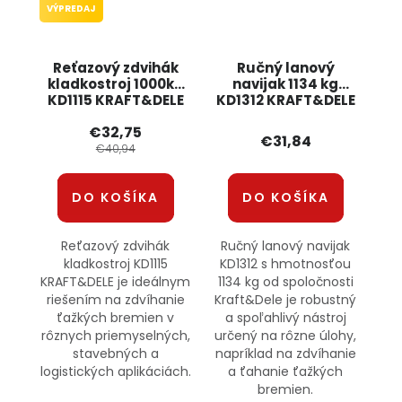
VÝPREDAJ
Reťazový zdvihák
Ručný lanový
kladkostroj 1000kg
navijak 1134 kg
KD1115 KRAFT&DELE
KD1312 KRAFT&DELE
€32,75
€31,84
€40,94
DO KOŠÍKA
DO KOŠÍKA
Reťazový zdvihák
Ručný lanový navijak
kladkostroj KD1115
KD1312 s hmotnosťou
KRAFT&DELE je ideálnym
1134 kg od spoločnosti
riešením na zdvíhanie
Kraft&Dele je robustný
ťažkých bremien v
a spoľahlivý nástroj
rôznych priemyselných,
určený na rôzne úlohy,
stavebných a
napríklad na zdvíhanie
logistických aplikáciách.
a ťahanie ťažkých
bremien.