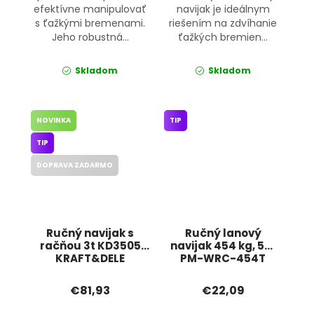
efektívne manipulovať
navijak je ideálnym
s ťažkými bremenami.
riešením na zdvíhanie
Jeho robustná...
ťažkých bremien...
Skladom
Skladom
NOVINKA
TIP
TIP
DOPRAVA ZADARMO
Ručný navijak s
Ručný lanový
račňou 3t KD3505
navijak 454 kg, 5m
KRAFT&DELE
PM-WRC-454T
POWERMAT
€81,93
€22,09