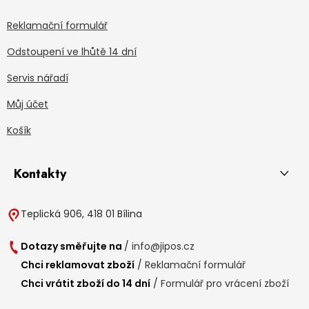
Reklamační formulář
Odstoupení ve lhůtě 14 dní
Servis nářadí
Můj účet
Košík
Kontakty
Teplická 906, 418 01 Bílina
Dotazy směřujte na
/
info@jipos.cz
Chci reklamovat zboží
/
Reklamační formulář
Chci vrátit zboží do 14 dní
/
Formulář pro vrácení zboží