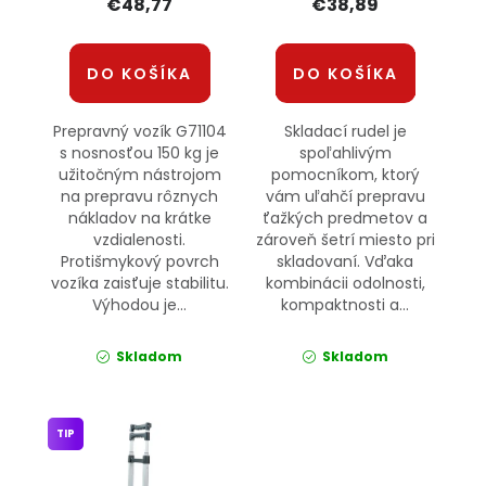
€48,77
€38,89
DO KOŠÍKA
DO KOŠÍKA
Prepravný vozík G71104
Skladací rudel je
s nosnosťou 150 kg je
spoľahlivým
užitočným nástrojom
pomocníkom, ktorý
na prepravu rôznych
vám uľahčí prepravu
nákladov na krátke
ťažkých predmetov a
vzdialenosti.
zároveň šetrí miesto pri
Protišmykový povrch
skladovaní. Vďaka
vozíka zaisťuje stabilitu.
kombinácii odolnosti,
Výhodou je...
kompaktnosti a...
Skladom
Skladom
TIP