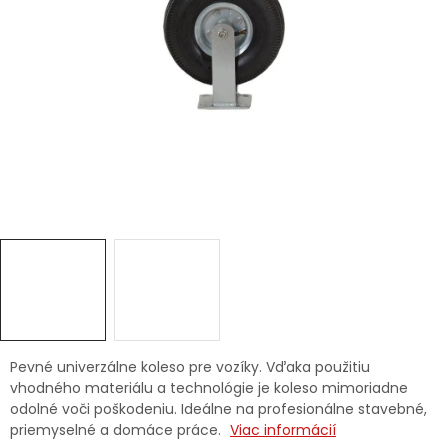
Ochranné pracovné pomôcky
Vianoce
Fotovoltaika
Značky
Servis náradia
Hodnotenie obchodu
Doprava a platba
Váš zákaznícky účet
Pevné univerzálne koleso pre vozíky. Vďaka použitiu
vhodného materiálu a technológie je koleso mimoriadne
odolné voči poškodeniu. Ideálne na profesionálne stavebné,
Kontakty
priemyselné a domáce práce.
Viac informácií