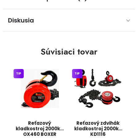
Diskusia
Súvisiaci tovar
TIP
TIP
Reťazový
Reťazový zdvihák
kladkostroj 2000kg
kladkostroj 2000kg
OX460 BOXER
KD1116