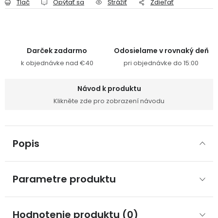
Tlač
Opýtať sa
Strážiť
Zdieľať
Darček zadarmo
Odosielame v rovnaký deň
k objednávke nad €40
pri objednávke do 15:00
Návod k produktu
Klikněte zde pro zobrazení návodu
Popis
Parametre produktu
Hodnotenie produktu (0)