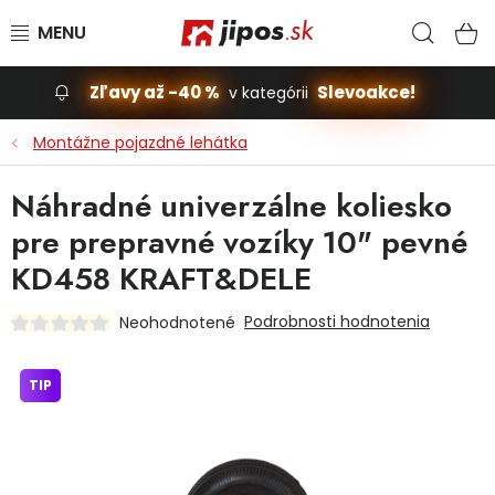
Prejsť na obsah
Hľad
N
Zľavy až -40 %
Slevoakce!
v kategórii
Slevoakce
Montážne pojazdné lehátka
Stavba, dom
Náhradné univerzálne koliesko
pre prepravné vozíky 10" pevné
Dielňa
KD458 KRAFT&DELE
Záhrada
Podrobnosti hodnotenia
Neohodnotené
Príslušenstvo pre automobily
TIP
Vybavenie a hračky pre deti
Domácnosť