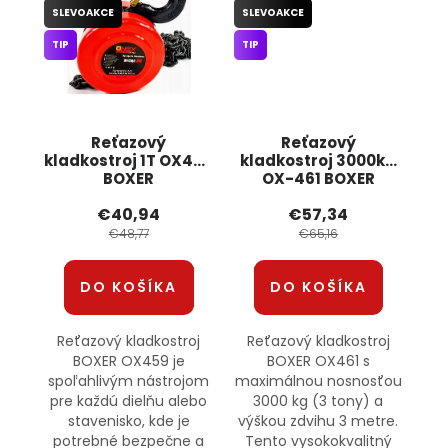
SLEVOAKCE
SLEVOAKCE
TIP
TIP
Reťazový
Reťazový
kladkostroj 1T OX459
kladkostroj 3000kg
BOXER
OX-461 BOXER
€40,94
€57,34
€48,77
€65,16
DO KOŠÍKA
DO KOŠÍKA
Reťazový kladkostroj
Reťazový kladkostroj
BOXER OX459 je
BOXER OX461 s
spoľahlivým nástrojom
maximálnou nosnosťou
pre každú dielňu alebo
3000 kg (3 tony) a
stavenisko, kde je
výškou zdvihu 3 metre.
potrebné bezpečne a
Tento vysokokvalitný