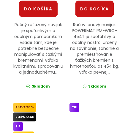
DO KOŠÍKA
DO KOŠÍKA
Ručný reťazový navijak
Ručný lanový navijak
je spoľahlivým a
POWERMAT PM-WRC-
odolným pomocníkom
454T je spoľahlivý a
všade tam, kde je
odolný nástroj určený
potrebné bezpečne
na zdvíhanie, ťahanie a
manipulovať s ťažkými
premiestňovanie
bremenami. Vďaka
ťažkých bremien s
kvalitnému spracovaniu
hmotnosťou až 454 kg.
a jednoduchému...
Vďaka pevnej...
Skladom
Skladom
20 %
TIP
SLEVOAKCE
TIP