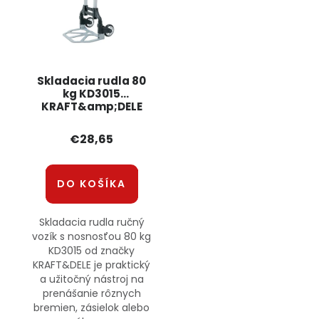
Skladacia rudla 80
kg KD3015
KRAFT&amp;DELE
€28,65
DO KOŠÍKA
Skladacia rudla ručný
vozík s nosnosťou 80 kg
KD3015 od značky
KRAFT&DELE je praktický
a užitočný nástroj na
prenášanie rôznych
bremien, zásielok alebo