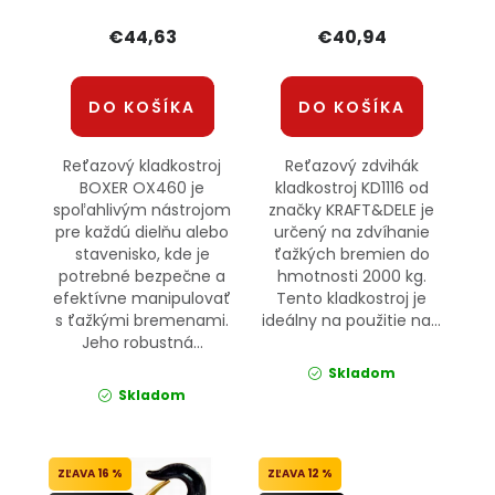
KRAFT&amp;DELE
€44,63
€40,94
DO KOŠÍKA
DO KOŠÍKA
Reťazový kladkostroj
Reťazový zdvihák
BOXER OX460 je
kladkostroj KD1116 od
spoľahlivým nástrojom
značky KRAFT&DELE je
pre každú dielňu alebo
určený na zdvíhanie
stavenisko, kde je
ťažkých bremien do
potrebné bezpečne a
hmotnosti 2000 kg.
efektívne manipulovať
Tento kladkostroj je
s ťažkými bremenami.
ideálny na použitie na...
Jeho robustná...
Skladom
Skladom
16 %
12 %