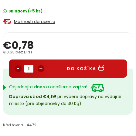
PODPORA
(>5 ks)
Skladom
Možnosti doručenia
Reklamačný formulár
Odstúpenie v lehote 14 dní
Obchodné podmienky
Reklamačný poriadok
€0,78
€0,63 bez DPH
Podmienky ochrany osobných údajov
Jednotková cena:
DO KOŠÍKA
+
Přihlášení
Registrace
Objednajte
dnes
a odošleme
zajtra!
Doprava už od €4,19!
pri výbere dopravy na výdajné
miesto (pre objednávky do 30 Kg)
Kód tovaru:
4472