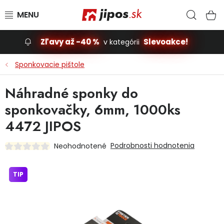
Prejsť na obsah
Hľad
N
Zľavy až -40 %
Slevoakce!
v kategórii
Slevoakce
Sponkovacie pištole
Stavba, dom
Náhradné sponky do
sponkovačky, 6mm, 1000ks
Dielňa
4472 JIPOS
Záhrada
Podrobnosti hodnotenia
Neohodnotené
Príslušenstvo pre automobily
TIP
Vybavenie a hračky pre deti
Domácnosť