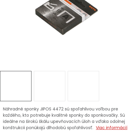
Ochranné pracovné pomôcky
Vianoce
Fotovoltaika
Značky
Servis náradia
Hodnotenie obchodu
Doprava a platba
Váš zákaznícky účet
Náhradné sponky JIPOS 4472 sú spoľahlivou voľbou pre
každého, kto potrebuje kvalitné sponky do sponkovačky. Sú
ideálne na širokú škálu upevňovacích úloh a vďaka odolnej
Kontakty
konštrukcii ponúkajú dlhodobú spoľahlivosť.
Viac informácií