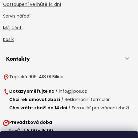
Odstoupení ve lhůtě 14 dní
Servis nářadí
Můj účet
Košík
Kontakty
Teplická 906, 418 01 Bílina
Dotazy směřujte na
/
info@jipos.cz
Chci reklamovat zboží
/
Reklamační formulář
Chci vrátit zboží do 14 dní
/
Formulář pro vrácení zboží
Prevádzková doba
Po-Čt /
8:00 - 15:00