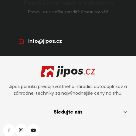
Pomôžeme vám s výberom
Potrebujete s niečím poradiť? Sme tu pre vás!
info
@
jipos.cz
Zápätie
Jipos ponúka predaj kvalitného náradia, autodoplnkov a
záhradnej techniky za najvýhodnejšie ceny na trhu.
Sledujte nás