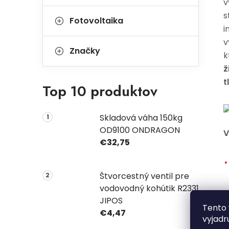
v
s
Fotovoltaika
i
v
Značky
k
ž
t
Top 10 produktov
Skladová váha 150kg
OD9100 ONDRAGON
V
€32,75
Štvorcestný ventil pre
vodovodný kohútik R2331
JIPOS
Tento 
€4,47
vyjadr