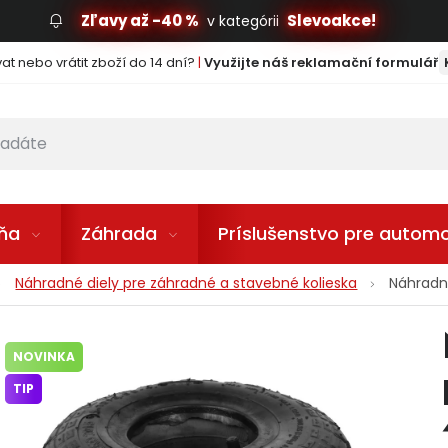
Zľavy až -40 %
Slevoakce!
v kategórii
t nebo vrátit zboží do 14 dní?
|
Využijte náš reklamační formulář
lňa
Záhrada
Príslušenstvo pre automo
Náhradné diely pre záhradné a stavebné kolieska
Náhradn
NOVINKA
TIP