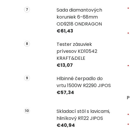
Sada diamantových
koruniek 6-68mm
OD9218 ONDRAGON
€61,43
Tester zásuviek
prívesov KD10542
KRAFT&DELE
€13,07
Hlbinné čerpadlo do
vrtu 1500W R2290 JIPOS
€57,34
P
Skladací stôl s lavicami,
hliníkový R1122 JIPOS
€40,94