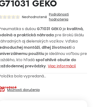
G71031 GEKO
Podrobnosti
Neohodnotené
hodnotenia
Pneumatika s dušou
G71031 GEKO
je
kvalitná,
odolná a praktická náhrada
pre širokú škálu
záhradných aj dielenských vozíkov. Vďaka
jednoduchej montáži
,
dlhej životnosti
a
univerzálnemu použitiu
je ideálnou voľbou pre
každého, kto hľadá
spoľahlivé obutie do
každodennej prevádzky
.
Viac informácií
Položka bola vypredaná…
Vypredané
Možnosti doručenia