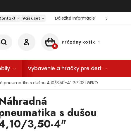
Dôležité informácie
Servis nárad
Kontakt
Váš účet
Prázdny košík
NÁKUPNÝ KOŠÍK
bily
Vybavenie a hračky pre deti
Dom
á pneumatika s dušou 4,10/3,50-4" G71031 GEKO
Náhradná
pneumatika s dušou
4,10/3,50-4"