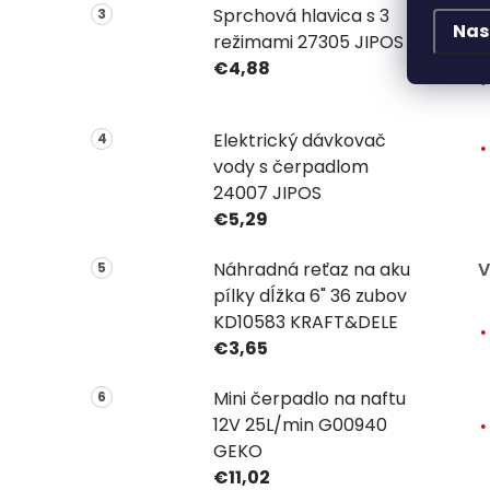
Sprchová hlavica s 3
Nas
režimami 27305 JIPOS
€4,88
Elektrický dávkovač
vody s čerpadlom
24007 JIPOS
€5,29
Náhradná reťaz na aku
V
pílky dĺžka 6" 36 zubov
KD10583 KRAFT&DELE
€3,65
Mini čerpadlo na naftu
12V 25L/min G00940
GEKO
€11,02