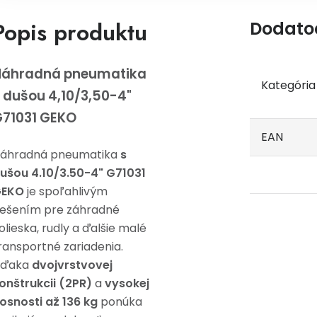
Popis produktu
Dodato
Náhradná pneumatika
Kategória
 dušou 4,10/3,50-4"
71031 GEKO
EAN
áhradná pneumatika
s
ušou 4.10/3.50-4" G71031
GEKO
je spoľahlivým
iešením pre záhradné
olieska, rudly a ďalšie malé
ransportné zariadenia.
Vďaka
dvojvrstvovej
onštrukcii (2PR)
a
vysokej
osnosti až 136 kg
ponúka