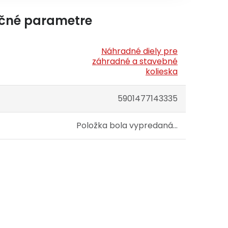
čné parametre
Náhradné diely pre
záhradné a stavebné
kolieska
5901477143335
Položka bola vypredaná…