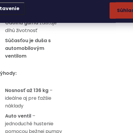
Vhodná pre bežné
tavenie
Súhla
kolieska a vozíky
Odolná guma
zaisťuje
dlhú životnosť
Súčasťou je duša s
automobilovým
ventilom
ýhody:
Nosnosť až 136 kg
–
ideálne aj pre ťažšie
náklady
Auto ventil
–
jednoduché hustenie
pomocou bežnej pumpy