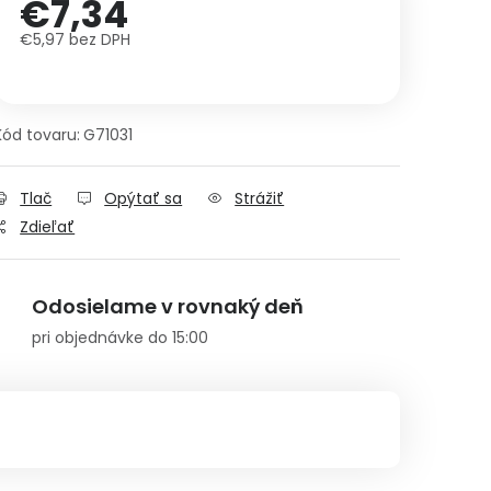
€7,34
€5,97 bez DPH
Jednotková cena:
Kód tovaru:
G71031
Tlač
Opýtať sa
Strážiť
Zdieľať
Odosielame v rovnaký deň
pri objednávke do 15:00