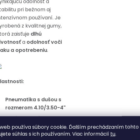
ynikajúcu odolnosť a
tabilitu pri bežnom aj
ntenzívnom používaní. Je
yrobená z kvalitnej gumy,
torá zaisťuje
dlhú
ivotnosť
a
odolnosť voči
laku a opotrebeniu
.
lastnosti:
Pneumatika s dušou s
rozmerom 4.10/3.50-4"
Dvojvrstvová
konštrukcia (2PR)
– pre
web používa súbory cookie. Ďalším prechádzaním tohto
ujete súhlas s ich používaním. Viac informácií
tu
.
väčšiu pevnosť a výdrž