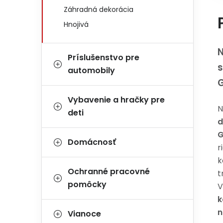
Záhradná dekorácia
Hnojivá
Príslušenstvo pre
s
automobily
G
Vybavenie a hračky pre
N
deti
d
Domácnosť
r
k
Ochranné pracovné
t
pomôcky
k
n
Vianoce