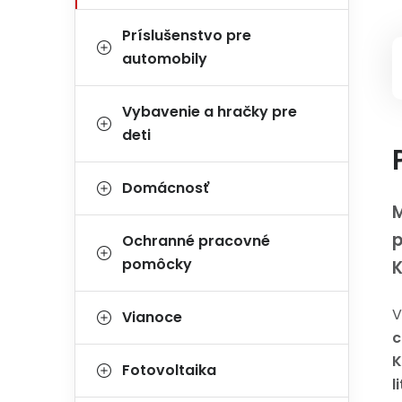
Príslušenstvo pre
automobily
Vybavenie a hračky pre
deti
Domácnosť
M
p
Ochranné pracovné
pomôcky
V
Vianoce
c
K
Fotovoltaika
l