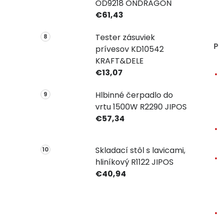
OD9218 ONDRAGON
€61,43
Tester zásuviek
P
prívesov KD10542
KRAFT&DELE
€13,07
Hlbinné čerpadlo do
vrtu 1500W R2290 JIPOS
€57,34
Skladací stôl s lavicami,
hliníkový R1122 JIPOS
€40,94