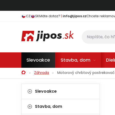
Prejsť na obsah
CZ
SK
Máte dotaz?
|
info@jipos.cz
Chcete reklamova
Slevoakce
Stavba, dom
Die
Domov
Záhrada
Motorový chrbtový postrekovač
Bočný panel
Kategórie
Preskočiť kategórie
Slevoakce
Stavba, dom