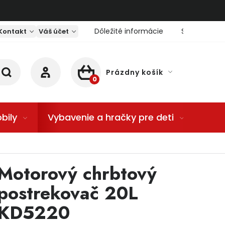
Dôležité informácie
Servis nárad
Kontakt
Váš účet
Prázdny košík
NÁKUPNÝ KOŠÍK
bily
Vybavenie a hračky pre deti
Dom
Motorový chrbtový
postrekovač 20L
KD5220