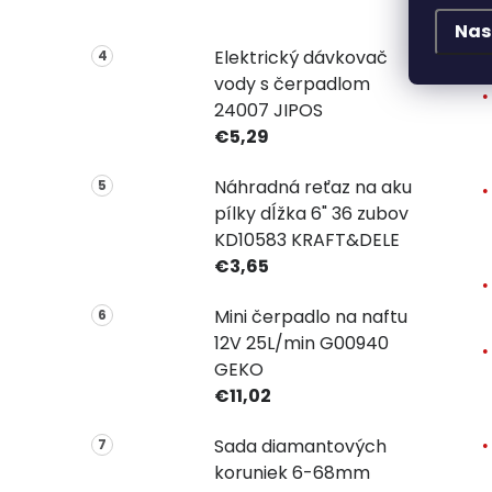
Nas
Elektrický dávkovač
vody s čerpadlom
24007 JIPOS
€5,29
Náhradná reťaz na aku
pílky dĺžka 6" 36 zubov
KD10583 KRAFT&DELE
€3,65
Mini čerpadlo na naftu
12V 25L/min G00940
GEKO
€11,02
Sada diamantových
koruniek 6-68mm