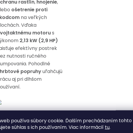
chranu rastlín
,
hnojenie
,
lebo
ošetrenie proti
kodcom
na veľkých
lochách. Vďaka
vojtaktnému motoru
s
ýkonom
2,13 kW (2,9 HP)
aisťuje efektívny postrek
ez nutnosti ručného
umpovania. Pohodlné
hrbtové popruhy
uľahčujú
rácu aj pri dlhšom
oužívaní.
lastnosti:
web používa súbory cookie. Ďalším prechádzaním tohto
ujete súhlas s ich používaním. Viac informácií
tu
.