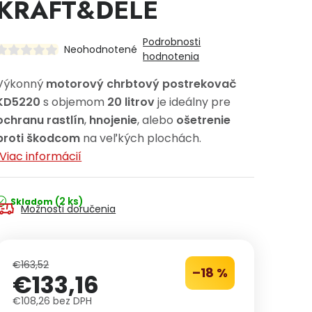
KRAFT&DELE
Podrobnosti
Neohodnotené
hodnotenia
Výkonný
motorový chrbtový postrekovač
KD5220
s objemom
20 litrov
je ideálny pre
ochranu rastlín
,
hnojenie
, alebo
ošetrenie
proti škodcom
na veľkých plochách.
Viac informácií
(2 ks)
Skladom
Možnosti doručenia
€163,52
–18 %
€133,16
€108,26 bez DPH