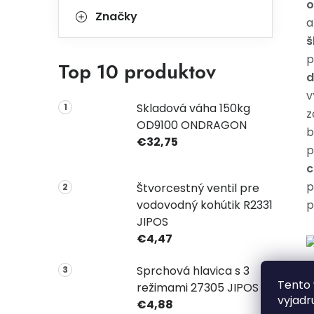
o
Značky
a
š
p
Top 10 produktov
d
v
Skladová váha 150kg
z
OD9100 ONDRAGON
b
€32,75
p
c
p
Štvorcestný ventil pre
vodovodný kohútik R2331
p
JIPOS
€4,47
Sprchová hlavica s 3
V
Tento 
režimami 27305 JIPOS
vyjadr
€4,88