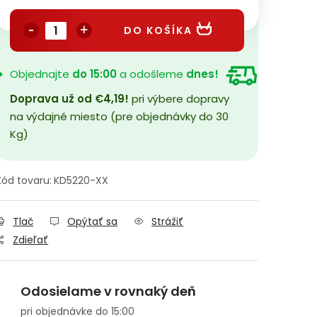
Jednotková cena:
DO KOŠÍKA
Objednajte
do 15:00
a odošleme
dnes!
Doprava už od €4,19!
pri výbere dopravy
na výdajné miesto (pre objednávky do 30
Kg)
Kód tovaru:
KD5220-XX
Tlač
Opýtať sa
Strážiť
Zdieľať
Odosielame v rovnaký deň
pri objednávke do 15:00