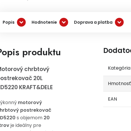
Popis
Hodnotenie
Doprava a platba
Popis produktu
Dodato
Kategória
otorový chrbtový
ostrekovač 20L
Hmotnosť
KD5220 KRAFT&DELE
EAN
ýkonný
motorový
hrbtový postrekovač
D5220
s objemom
20
itrov
je ideálny pre