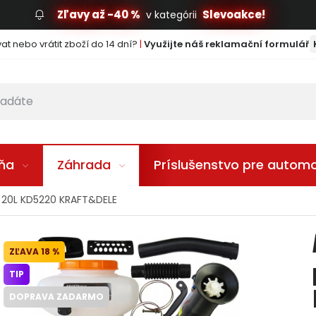
Zľavy až -40 %
Slevoakce!
v kategórii
t nebo vrátit zboží do 14 dní?
|
Využijte náš reklamační formulář
lňa
Záhrada
Príslušenstvo pre automo
 20L KD5220 KRAFT&DELE
18 %
TIP
DOPRAVA ZADARMO