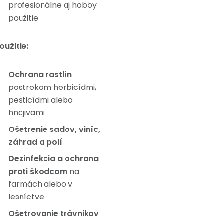
profesionálne aj hobby
použitie
oužitie:
Ochrana rastlín
postrekom herbicídmi,
pesticídmi alebo
hnojivami
Ošetrenie sadov, viníc,
záhrad a polí
Dezinfekcia a ochrana
proti škodcom
na
farmách alebo v
lesníctve
Ošetrovanie trávnikov