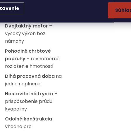
Veľká nádrž s objemom
tavenie
20 litrov
– ideálna pre
Súhla
veľké plochy
Dvojtaktný motor
–
vysoký výkon bez
námahy
Pohodlné chrbtové
popruhy
– rovnomerné
rozloženie hmotnosti
Dlhá pracovná doba
na
jedno naplnenie
Nastaviteľná tryska
–
prispôsobenie prúdu
kvapaliny
Odolná konštrukcia
vhodná pre