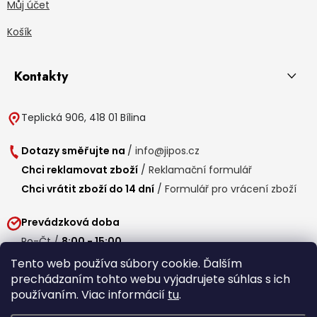
Můj účet
Košík
Kontakty
Teplická 906, 418 01 Bílina
Dotazy směřujte na
/
info@jipos.cz
Chci reklamovat zboží
/
Reklamační formulář
Chci vrátit zboží do 14 dní
/
Formulář pro vrácení zboží
Prevádzková doba
Po-Čt /
8:00 - 15:00
Pá /
7:30 - 14:30
Tento web používa súbory cookie. Ďalším
prechádzaním tohto webu vyjadrujete súhlas s ich
Obedňajšia prestávka /
11:00 - 11:30
používaním. Viac informácií
tu
.