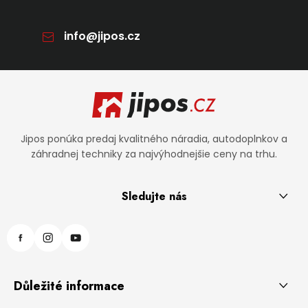
info
@
jipos.cz
Zápätie
Jipos ponúka predaj kvalitného náradia, autodoplnkov a
záhradnej techniky za najvýhodnejšie ceny na trhu.
Sledujte nás
Důležité informace