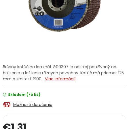
Ochranné pracovné pomôcky
Vianoce
Fotovoltaika
Značky
Brúsny kotúč na laminát G00307 je nástroj používaný na
brúsenie a leštenie rôznych povrchov. Kotúč má priemer 125
mm a zrnitosť P100.
Viac informácií
Servis náradia
Hodnotenie obchodu
(>5 ks)
Skladom
Doprava a platba
Váš zákaznícky účet
Možnosti doručenia
Kontakty
€1,31