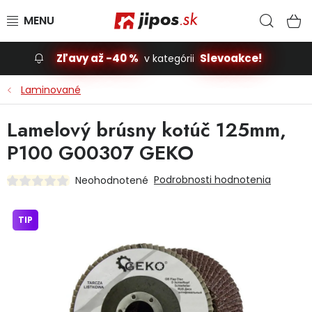
Prejsť na obsah
Hľad
N
Zľavy až -40 %
Slevoakce!
v kategórii
Slevoakce
Laminované
Stavba, dom
Lamelový brúsny kotúč 125mm,
P100 G00307 GEKO
Dielňa
Podrobnosti hodnotenia
Neohodnotené
Záhrada
TIP
Príslušenstvo pre automobily
Vybavenie a hračky pre deti
Domácnosť