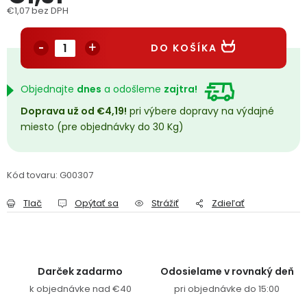
€1,07 bez DPH
PODPORA
Jednotková cena:
DO KOŠÍKA
Reklamačný formulár
Odstúpenie v lehote 14 dní
Objednajte
dnes
a odošleme
zajtra!
Obchodné podmienky
Reklamačný poriadok
Doprava už od €4,19!
pri výbere dopravy na výdajné
Podmienky ochrany osobných údajov
miesto (pre objednávky do 30 Kg)
+
Přihlášení
Registrace
Kód tovaru:
G00307
Tlač
Opýtať sa
Strážiť
Zdieľať
Darček zadarmo
Odosielame v rovnaký deň
k objednávke nad €40
pri objednávke do 15:00