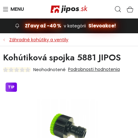
Prejsť na obsah
Hľad
N
Zľavy až -40 %
Slevoakce!
v kategórii
Slevoakce
Záhradné kohútiky a ventily
Stavba, dom
Kohútiková spojka 5881 JIPOS
Dielňa
Podrobnosti hodnotenia
Neohodnotené
Záhrada
TIP
Príslušenstvo pre automobily
Vybavenie a hračky pre deti
Domácnosť