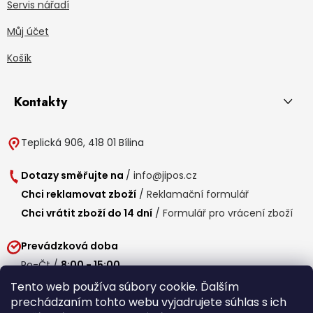
Servis nářadí
Můj účet
Košík
Kontakty
Teplická 906, 418 01 Bílina
Dotazy směřujte na
/
info@jipos.cz
Chci reklamovat zboží
/
Reklamační formulář
Chci vrátit zboží do 14 dní
/
Formulář pro vrácení zboží
Prevádzková doba
Po-Čt /
8:00 - 15:00
Pá /
7:30 - 14:30
Tento web používa súbory cookie. Ďalším
prechádzaním tohto webu vyjadrujete súhlas s ich
Obedňajšia prestávka /
11:00 - 11:30