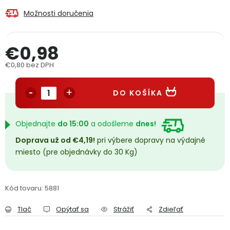
PODPORA
Možnosti doručenia
Reklamačný formulár
Odstúpenie v lehote 14 dní
€0,98
€0,80 bez DPH
Obchodné podmienky
Reklamačný poriadok
Jednotková cena:
DO KOŠÍKA
Podmienky ochrany osobných údajov
Objednajte
do 15:00
a odošleme
dnes!
+
Přihlášení
Registrace
Doprava už od €4,19!
pri výbere dopravy na výdajné
miesto (pre objednávky do 30 Kg)
Kód tovaru:
5881
Tlač
Opýtať sa
Strážiť
Zdieľať