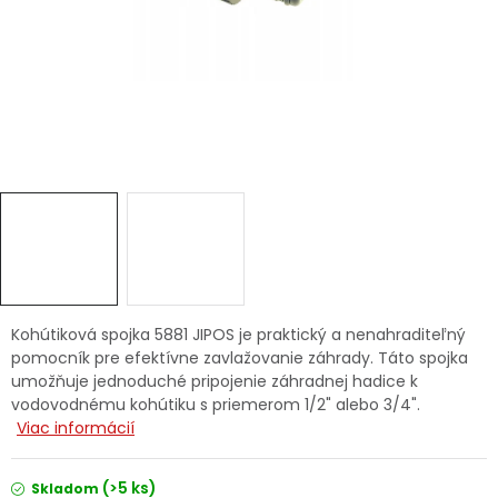
Ochranné pracovné pomôcky
Vianoce
Fotovoltaika
Značky
Kohútiková spojka 5881 JIPOS je praktický a nenahraditeľný
Servis náradia
Hodnotenie obchodu
pomocník pre efektívne zavlažovanie záhrady. Táto spojka
umožňuje jednoduché pripojenie záhradnej hadice k
Doprava a platba
Váš zákaznícky účet
vodovodnému kohútiku s priemerom 1/2" alebo 3/4".
Viac informácií
Kontakty
(>5 ks)
Skladom