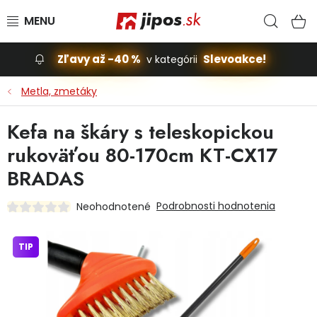
Prejsť na obsah
Hľad
N
Zľavy až -40 %
Slevoakce!
v kategórii
Slevoakce
Metla, zmetáky
Stavba, dom
Kefa na škáry s teleskopickou
rukoväťou 80-170cm KT-CX17
Dielňa
BRADAS
Záhrada
Podrobnosti hodnotenia
Neohodnotené
Príslušenstvo pre automobily
TIP
Vybavenie a hračky pre deti
Domácnosť