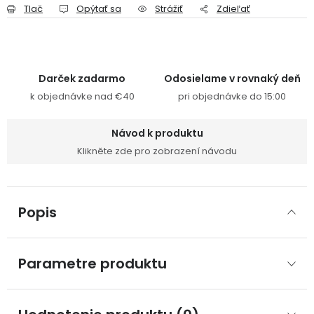
Tlač
Opýtať sa
Strážiť
Zdieľať
Darček zadarmo
Odosielame v rovnaký deň
k objednávke nad €40
pri objednávke do 15:00
Návod k produktu
Klikněte zde pro zobrazení návodu
Popis
Parametre produktu