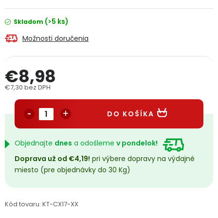
PODPORA
(>5 ks)
Skladom
Možnosti doručenia
Reklamačný formulár
Odstúpenie v lehote 14 dní
Obchodné podmienky
Reklamačný poriadok
€8,98
€7,30 bez DPH
Podmienky ochrany osobných údajov
Jednotková cena:
DO KOŠÍKA
+
Přihlášení
Registrace
Objednajte
dnes
a odošleme
v pondelok!
Doprava už od €4,19!
pri výbere dopravy na výdajné
miesto (pre objednávky do 30 Kg)
Kód tovaru:
KT-CX17-XX