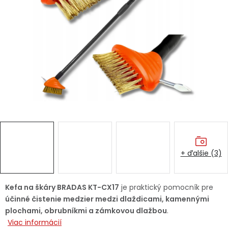
Ochranné pracovné pomôcky
Vianoce
Fotovoltaika
Značky
+ ďalšie (3)
Servis náradia
Hodnotenie obchodu
Doprava a platba
Váš zákaznícky účet
Kefa na škáry BRADAS KT-CX17
je praktický pomocník pre
účinné čistenie medzier medzi dlaždicami, kamennými
Kontakty
plochami, obrubníkmi a zámkovou dlažbou
.
Viac informácií