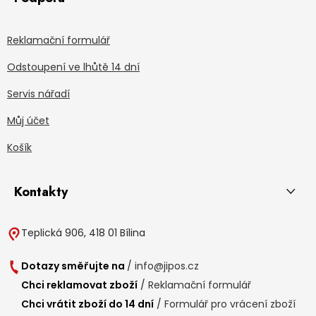
Reklamační formulář
Odstoupení ve lhůtě 14 dní
Servis nářadí
Můj účet
Košík
Kontakty
Teplická 906, 418 01 Bílina
Dotazy směřujte na
/
info@jipos.cz
Chci reklamovat zboží
/
Reklamační formulář
Chci vrátit zboží do 14 dní
/
Formulář pro vrácení zboží