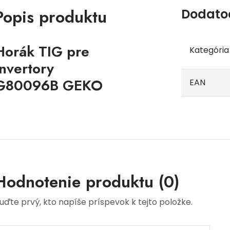
Popis produktu
Dodato
Horák TIG pre
Kategória
invertory
G80096B GEKO
EAN
Hodnotenie produktu (0)
uďte prvý, kto napíše príspevok k tejto položke.