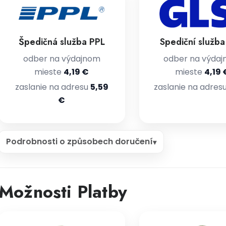
Špedičná služba PPL
Spediční služb
odber na výdajnom
odber na výda
mieste
4,19 €
mieste
4,19 
zaslanie na adresu
5,59
zaslanie na adres
€
Podrobnosti o způsobech doručení
Možnosti Platby