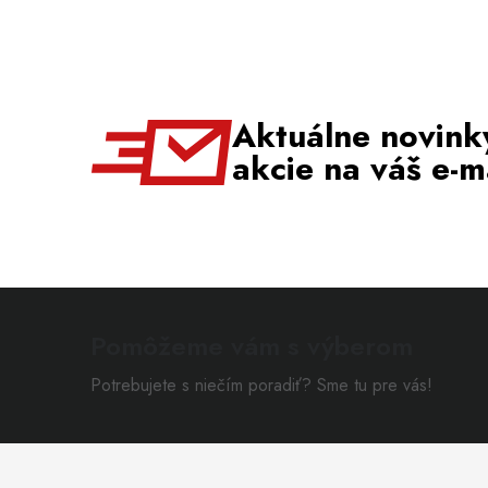
Aktuálne novink
akcie na váš e-m
Pomôžeme vám s výberom
Potrebujete s niečím poradiť? Sme tu pre vás!
Zápätie