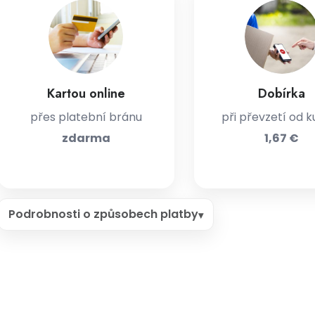
Kartou online
Dobírka
přes platební bránu
při převzetí od k
zdarma
1,67 €
Podrobnosti o způsobech platby