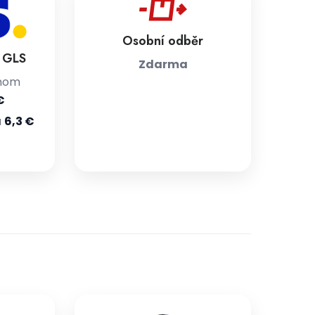
Osobní odběr
a GLS
Zdarma
jnom
€
u
6,3 €