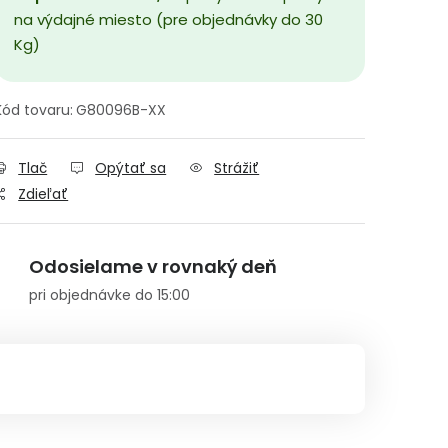
na výdajné miesto (pre objednávky do 30
Kg)
Kód tovaru:
G80096B-XX
Tlač
Opýtať sa
Strážiť
Zdieľať
Odosielame v rovnaký deň
pri objednávke do 15:00