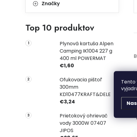
Značky
Top 10 produktov
Plynová kartuša Alpen
Camping IK1004 227 g
B
400 ml POWERMAT
€1,60
Ofukovacia pištoľ
Tento 
300mm
vyjadr
KD10477KRAFT&DELE
€3,24
Nas
Prietokový ohrievač
vody 3000W 07407
JIPOS