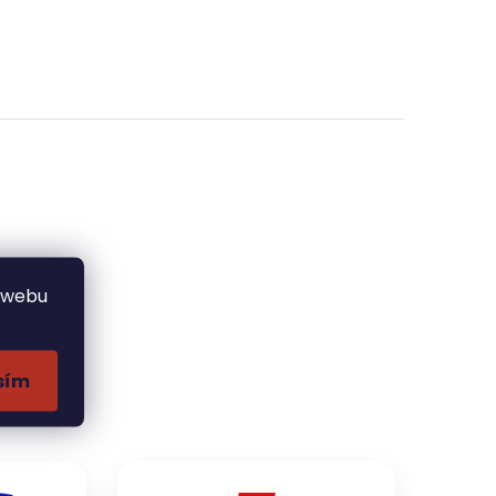
 webu
sím