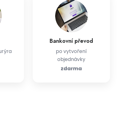
Bankovní převod
urýra
po vytvoření
objednávky
zdarma