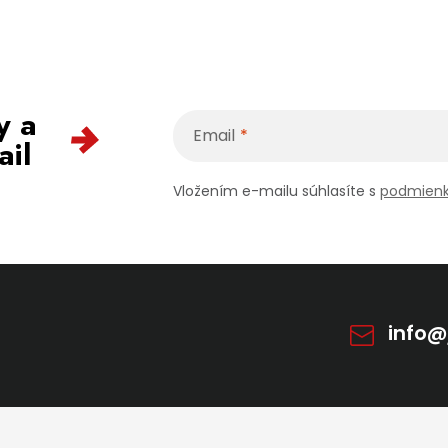
y a
Email
ail
Vložením e-mailu súhlasíte s
podmienk
info