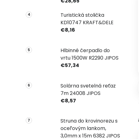
€28,65
Turistická stolička
KD10747 KRAFT&DELE
€8,16
Hlbinné čerpadlo do
vrtu 1500W R2290 JIPOS
€57,34
Solárna svetelná reťaz
7m 24008 JIPOS
€8,57
Struna do krovinorezu s
oceľovým lankom,
3,0mm x 15m 6382 JIPOS