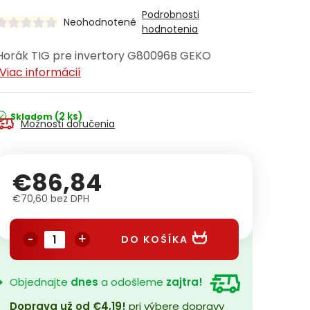
Podrobnosti
Neohodnotené
hodnotenia
Horák TIG pre invertory G80096B GEKO
Viac informácií
(2 ks)
Skladom
Možnosti doručenia
€86,84
€70,60 bez DPH
Jednotková cena:
DO KOŠÍKA
Objednajte
dnes
a odošleme
zajtra!
Doprava už od €4,19!
pri výbere dopravy