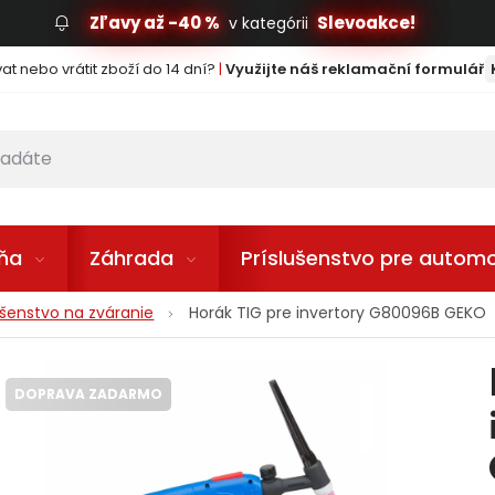
Zľavy až -40 %
Slevoakce!
v kategórii
t nebo vrátit zboží do 14 dní?
|
Využijte náš reklamační formulář
lňa
Záhrada
Príslušenstvo pre automo
ušenstvo na zváranie
Horák TIG pre invertory G80096B GEKO
DOPRAVA ZADARMO