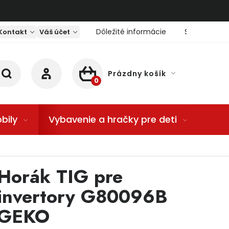
Dôležité informácie
Servis nárad
Kontakt
Váš účet
Prázdny košík
NÁKUPNÝ KOŠÍK
bily
Vybavenie a hračky pre deti
Dom
Horák TIG pre
invertory G80096B
GEKO