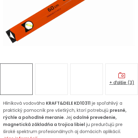
Ochranné pracovné pomôcky
Vianoce
Fotovoltaika
Značky
+ ďalšie (3)
Servis náradia
Hodnotenie obchodu
Hliníková vodováha
KRAFT&DELE KD10311
je spoľahlivý a
praktický pomocník pre všetkých, ktorí potrebujú
presné,
Doprava a platba
Váš zákaznícky účet
rýchle a pohodlné meranie
. Jej
odolné prevedenie,
magnetická základňa a trojica libiel
ju predurčujú pre
Kontakty
široké spektrum profesionálnych aj domácich aplikácií.