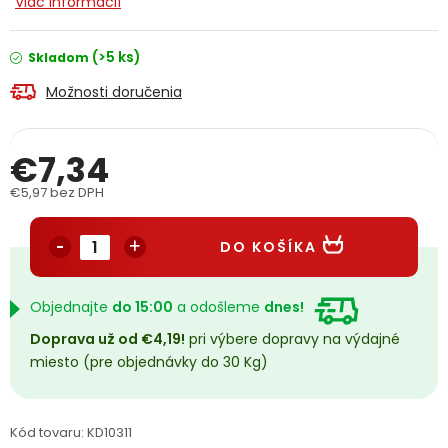
Viac informácií
PODPORA
(>5 ks)
Skladom
Reklamačný formulár
Odstúpenie v lehote 14 dní
Možnosti doručenia
Obchodné podmienky
Reklamačný poriadok
€7,34
Podmienky ochrany osobných údajov
€5,97 bez DPH
Jednotková cena:
DO KOŠÍKA
+
Přihlášení
Registrace
Objednajte
do 15:00
a odošleme
dnes!
Doprava už od €4,19!
pri výbere dopravy na výdajné
miesto (pre objednávky do 30 Kg)
Kód tovaru:
KD10311