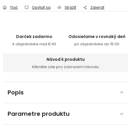
Tlač
Opýtať sa
Strážiť
Zdieľať
Darček zadarmo
Odosielame v rovnaký deň
k objednávke nad €40
pri objednávke do 15:00
Návod k produktu
Klikněte zde pro zobrazení návodu
Popis
Parametre produktu