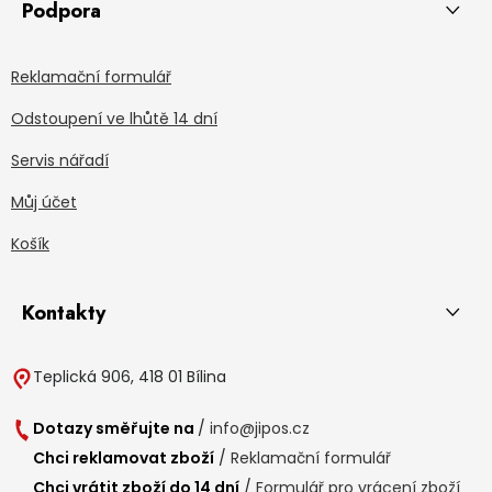
Podpora
Reklamační formulář
Odstoupení ve lhůtě 14 dní
Servis nářadí
Můj účet
Košík
Kontakty
Teplická 906, 418 01 Bílina
Dotazy směřujte na
/
info@jipos.cz
Chci reklamovat zboží
/
Reklamační formulář
Chci vrátit zboží do 14 dní
/
Formulář pro vrácení zboží