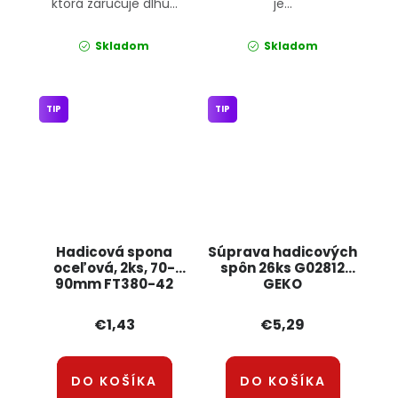
ktorá zaručuje dlhú...
je...
Skladom
Skladom
TIP
TIP
Hadicová spona
Súprava hadicových
oceľová, 2ks, 70-
spôn 26ks G02812
90mm FT380-42
GEKO
JIPOS
€1,43
€5,29
DO KOŠÍKA
DO KOŠÍKA