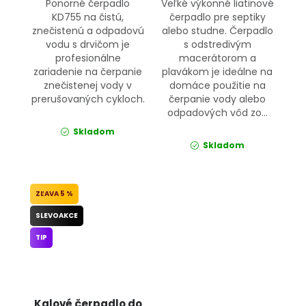
Ponorné čerpadlo
Veľké výkonné liatinové
KD755 na čistú,
čerpadlo pre septiky
znečistenú a odpadovú
alebo studne. Čerpadlo
vodu s drvičom je
s odstredivým
profesionálne
macerátorom a
zariadenie na čerpanie
plavákom je ideálne na
znečistenej vody v
domáce použitie na
prerušovaných cykloch.
čerpanie vody alebo
odpadových vôd zo...
Skladom
Skladom
5 %
SLEVOAKCE
TIP
Kalové čerpadlo do