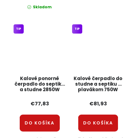
Skladom
TIP
TIP
Kalové ponorné
Kalové čerpadlo do
čerpadlo do septiku
studne a septiku s
a studne 2850W
plavákom 750W
KD755 KRAFT&DELE
liatinové PM-PDS-
3000P Powermat
€77,83
€81,93
DO KOŠÍKA
DO KOŠÍKA