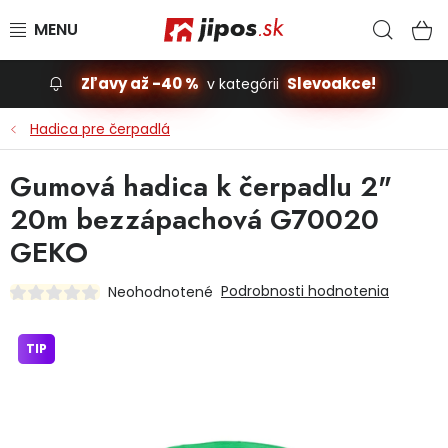
Prejsť na obsah
Hľad
N
Zľavy až -40 %
Slevoakce!
v kategórii
Slevoakce
Hadica pre čerpadlá
Stavba, dom
Gumová hadica k čerpadlu 2"
20m bezzápachová G70020
Dielňa
GEKO
Záhrada
Podrobnosti hodnotenia
Neohodnotené
Príslušenstvo pre automobily
TIP
Vybavenie a hračky pre deti
Domácnosť