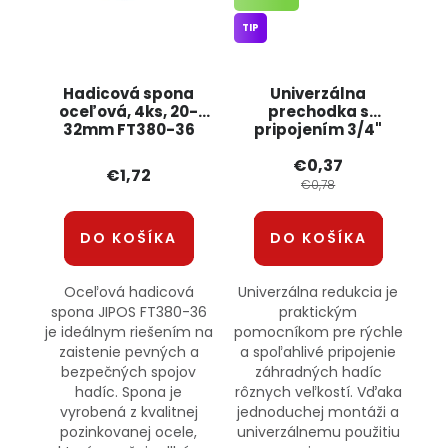
TIP
Hadicová spona
Univerzálna
oceľová, 4ks, 20-
prechodka s
32mm FT380-36
pripojením 3/4"
JIPOS
ECO-4121BRADAS
€0,37
€1,72
€0,78
DO KOŠÍKA
DO KOŠÍKA
Oceľová hadicová
Univerzálna redukcia je
spona JIPOS FT380-36
praktickým
je ideálnym riešením na
pomocníkom pre rýchle
zaistenie pevných a
a spoľahlivé pripojenie
bezpečných spojov
záhradných hadíc
hadíc. Spona je
rôznych veľkostí. Vďaka
vyrobená z kvalitnej
jednoduchej montáži a
pozinkovanej ocele,
univerzálnemu použitiu