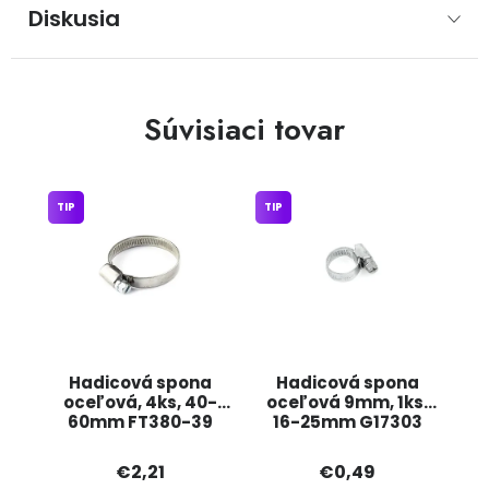
Diskusia
Súvisiaci tovar
TIP
TIP
Hadicová spona
Hadicová spona
oceľová, 4ks, 40-
oceľová 9mm, 1ks,
60mm FT380-39
16-25mm G17303
JIPOS
GEKO
€2,21
€0,49