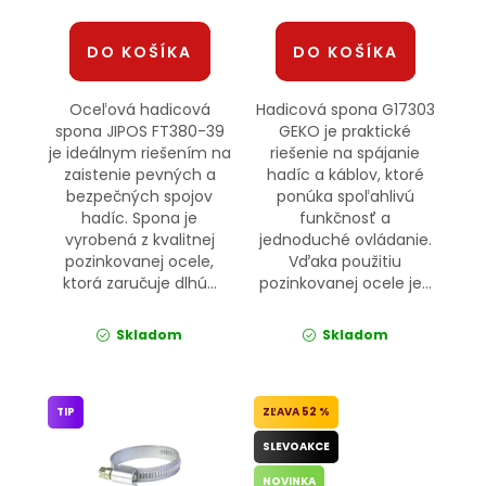
DO KOŠÍKA
DO KOŠÍKA
Oceľová hadicová
Hadicová spona G17303
spona JIPOS FT380-39
GEKO je praktické
je ideálnym riešením na
riešenie na spájanie
zaistenie pevných a
hadíc a káblov, ktoré
bezpečných spojov
ponúka spoľahlivú
hadíc. Spona je
funkčnosť a
vyrobená z kvalitnej
jednoduché ovládanie.
pozinkovanej ocele,
Vďaka použitiu
ktorá zaručuje dlhú...
pozinkovanej ocele je...
Skladom
Skladom
TIP
52 %
SLEVOAKCE
NOVINKA