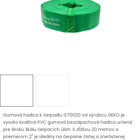
Ochranné pracovné pomôcky
Vianoce
Fotovoltaika
Značky
Servis náradia
Hodnotenie obchodu
Doprava a platba
Váš zákaznícky účet
Gumová hadica k čerpadlu G70020 od výrobcu GEKO je
vysoko kvalitná PVC gumová bezzápachová hadica určená
Kontakty
pre širokú škálu čerpacích úloh. S dĺžkou 20 metrov a
priemerom 2" je ideálny na čerpanie čistej a znečistenej