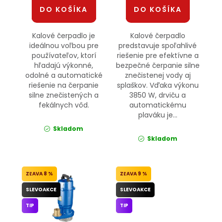
DO KOŠÍKA
DO KOŠÍKA
Kalové čerpadlo je
Kalové čerpadlo
ideálnou voľbou pre
predstavuje spoľahlivé
používateľov, ktorí
riešenie pre efektívne a
hľadajú výkonné,
bezpečné čerpanie silne
odolné a automatické
znečistenej vody aj
riešenie na čerpanie
splaškov. Vďaka výkonu
silne znečistených a
3850 W, drviču a
fekálnych vôd.
automatickému
plaváku je...
Skladom
Skladom
8 %
9 %
SLEVOAKCE
SLEVOAKCE
TIP
TIP