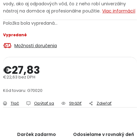
vody, ako aj odpadových vôd, čo z neho robí univerzálny
PODPORA
nástroj na domáce aj profesionálne použitie.
Viac informácií
Položka bola vypredaná…
Reklamačný formulár
Odstúpenie v lehote 14 dní
Vypredané
Obchodné podmienky
Reklamačný poriadok
Možnosti doručenia
Podmienky ochrany osobných údajov
€27,83
€22,63 bez DPH
+
Přihlášení
Registrace
Jednotková cena:
Kód tovaru:
G70020
Tlač
Opýtať sa
Strážiť
Zdieľať
Darček zadarmo
Odosielame v rovnaký deň