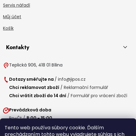
Servis nářadí
Můj účet
Košík
Kontakty
Teplická 906, 418 01 Bílina
Dotazy směřujte na
/
info@jipos.cz
Chci reklamovat zboží
/
Reklamační formulář
Chci vrátit zboží do 14 dní
/
Formulář pro vrácení zboží
Prevádzková doba
Po-Čt /
8:00 - 15:00
Pá /
7:30 - 14:30
Tento web používa súbory cookie. Ďalším
prechádzaním tohto webu vyjadrujete súhlas s ich
Obedňajšia prestávka /
11:00 - 11:30