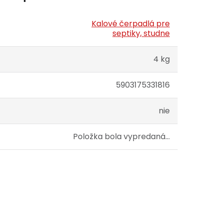
Kalové čerpadlá pre
septiky, studne
4 kg
5903175331816
nie
Položka bola vypredaná…