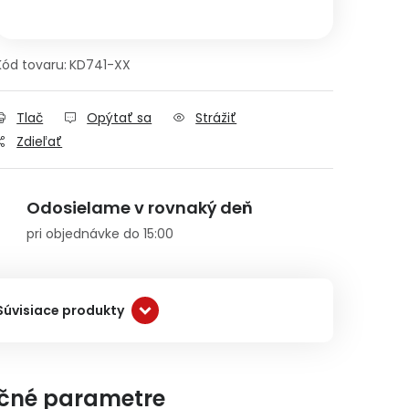
Jednotková cena:
Kód tovaru:
KD741-XX
Tlač
Opýtať sa
Strážiť
Zdieľať
Odosielame v rovnaký deň
pri objednávke do 15:00
Súvisiace produkty
čné parametre