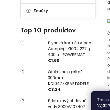
d
p
Značky
Top 10 produktov
Č
n
Plynová kartuša Alpen
m
Camping IK1004 227 g
o
400 ml POWERMAT
R
€1,60
o
d
Ofukovacia pištoľ
300mm
i
KD10477KRAFT&DELE
J
€3,24
p
h
Tento 
Prietokový ohrievač
p
vyjadr
vody 3000W 07407
k