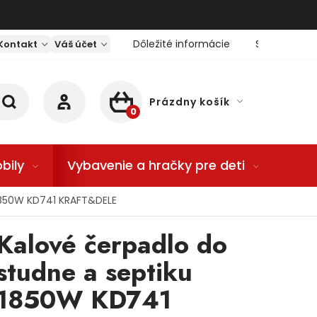
Dôležité informácie
Servis nárad
Kontakt
Váš účet
Prázdny košík
NÁKUPNÝ KOŠÍK
bily
Vybavenie a hračky pre deti
Dom
 1850W KD741 KRAFT&DELE
Kalové čerpadlo do
studne a septiku
1850W KD741