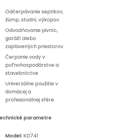
Odčerpávanie septikov,
žúmp, studní, výkopov
Odvodňovanie pivníc,
garáží alebo
zaplavených priestorov
Čerpanie vody v
poľnohospodárstve a
stavebníctve
Univerzálne použitie v
domácej a
profesionálnej sfére
echnické parametre
Model:
KD741