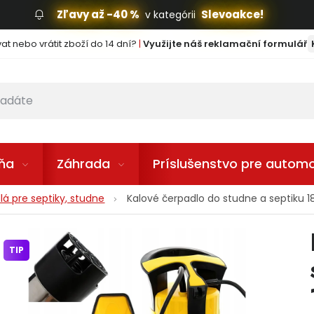
Zľavy až -40 %
Slevoakce!
v kategórii
t nebo vrátit zboží do 14 dní?
|
Využijte náš reklamační formulář
lňa
Záhrada
Príslušenstvo pre automo
lá pre septiky, studne
Kalové čerpadlo do studne a septiku
TIP