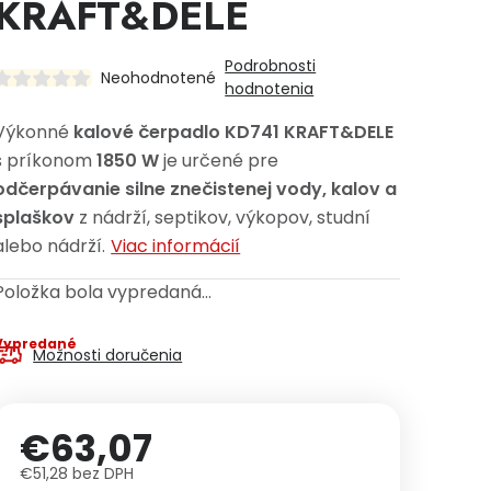
KRAFT&DELE
Podrobnosti
Neohodnotené
hodnotenia
Výkonné
kalové čerpadlo KD741 KRAFT&DELE
s príkonom
1850 W
je určené pre
odčerpávanie silne znečistenej vody, kalov a
splaškov
z nádrží, septikov, výkopov, studní
alebo nádrží.
Viac informácií
Položka bola vypredaná…
Vypredané
Možnosti doručenia
€63,07
€51,28 bez DPH