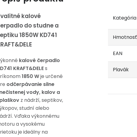
valitné kalové
Kategória
erpadlo do studne a
eptiku 1850W KD741
Hmotnosť
KRAFT&DELE
EAN
ýkonné
kalové čerpadlo
D741 KRAFT&DELE
s
Plavák
ríkonom
1850 W
je určené
re
odčerpávanie silne
nečistenej vody, kalov a
plaškov
z nádrží, septikov,
ýkopov, studní alebo
ádrží. Vďaka výkonnému
otoru a vysokému
rietoku je ideálny na