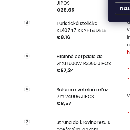
JIPOS
Nas
€28,65
N
t
Turistická stolička
v
KD10747 KRAFT&DELE
i
€8,16
n
h
Hlbinné čerpadlo do
vrtu 1500W R2290 JIPOS
€57,34
Solárna svetelná reťaz
V
7m 24008 JIPOS
€8,57
Struna do krovinorezu s
oceľovým lankom,