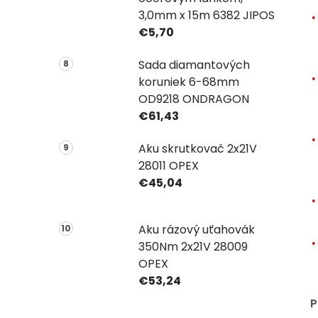
3,0mm x 15m 6382 JIPOS
€5,70
Sada diamantových
koruniek 6-68mm
OD9218 ONDRAGON
€61,43
Aku skrutkovač 2x21V
28011 OPEX
€45,04
Aku rázový uťahovák
350Nm 2x21V 28009
OPEX
€53,24
P