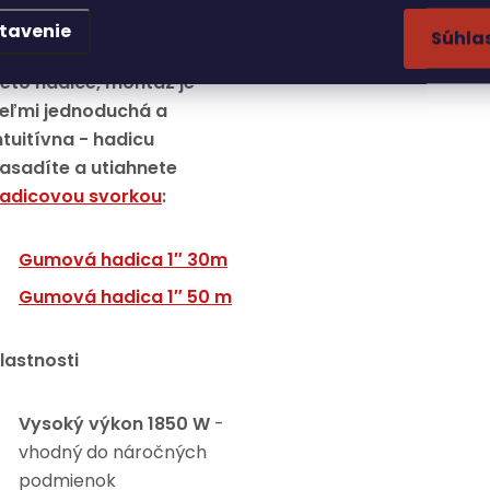
tavenie
Súhla
a čerpadlo možno použiť
ieto hadice, montáž je
eľmi jednoduchá a
ntuitívna - hadicu
asadíte a utiahnete
adicovou svorkou
:
Gumová hadica 1″ 30m
Gumová hadica 1″ 50 m
lastnosti
Vysoký výkon 1850 W
-
vhodný do náročných
podmienok