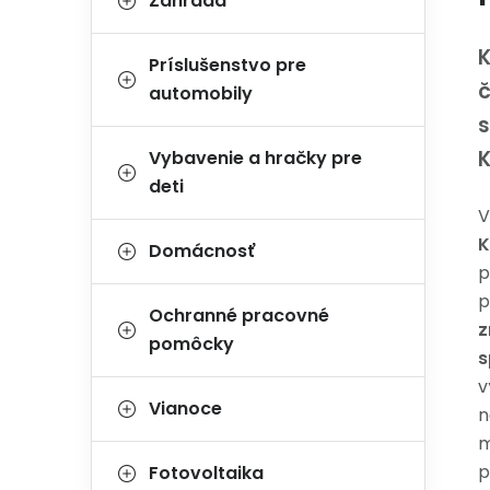
Záhrada
K
Príslušenstvo pre
č
automobily
s
Vybavenie a hračky pre
deti
V
K
Domácnosť
p
p
Ochranné pracovné
z
pomôcky
s
v
Vianoce
n
m
p
Fotovoltaika