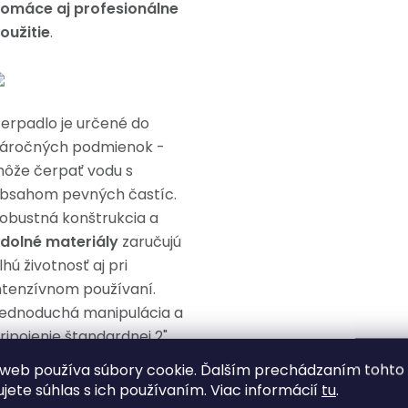
omáce aj profesionálne
oužitie
.
erpadlo je určené do
áročných podmienok -
ôže čerpať vodu s
bsahom pevných častíc.
obustná konštrukcia a
dolné materiály
zaručujú
lhú životnosť aj pri
ntenzívnom používaní.
ednoduchá manipulácia a
ripojenie štandardnej 2"
adice z neho robia
web používa súbory cookie. Ďalším prechádzaním tohto
raktického pomocníka do
ujete súhlas s ich používaním. Viac informácií
tu
.
aždej situácie.