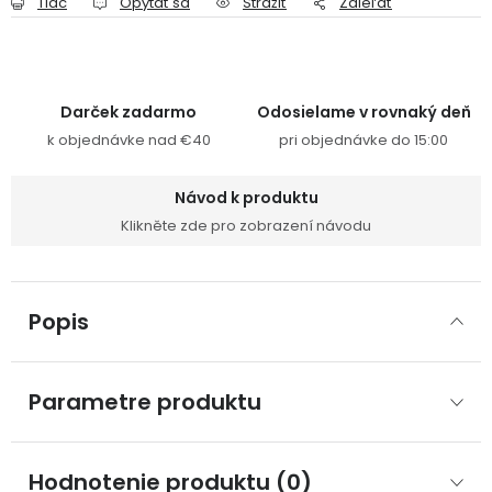
Tlač
Opýtať sa
Strážiť
Zdieľať
Darček zadarmo
Odosielame v rovnaký deň
k objednávke nad €40
pri objednávke do 15:00
Návod k produktu
Klikněte zde pro zobrazení návodu
Popis
Parametre produktu
Hodnotenie produktu (0)