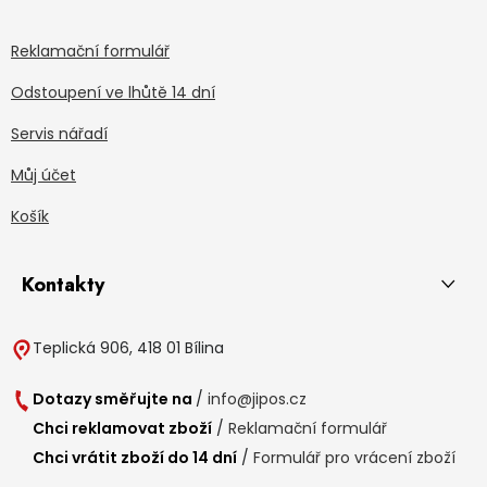
Reklamační formulář
Odstoupení ve lhůtě 14 dní
Servis nářadí
Můj účet
Košík
Kontakty
Teplická 906, 418 01 Bílina
Dotazy směřujte na
/
info@jipos.cz
Chci reklamovat zboží
/
Reklamační formulář
Chci vrátit zboží do 14 dní
/
Formulář pro vrácení zboží