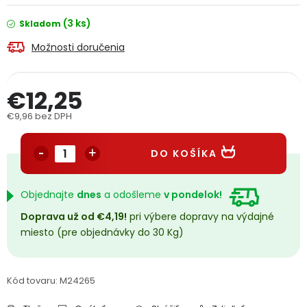
PODPORA
(3 ks)
Skladom
Možnosti doručenia
Reklamačný formulár
Odstúpenie v lehote 14 dní
Obchodné podmienky
Reklamačný poriadok
€12,25
€9,96 bez DPH
Podmienky ochrany osobných údajov
Jednotková cena:
DO KOŠÍKA
+
Přihlášení
Registrace
Objednajte
dnes
a odošleme
v pondelok!
Doprava už od €4,19!
pri výbere dopravy na výdajné
miesto (pre objednávky do 30 Kg)
Kód tovaru:
M24265