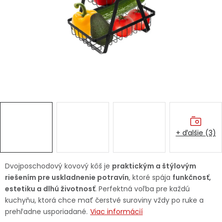
Ochranné pracovné pomôcky
Vianoce
Fotovoltaika
Značky
+ ďalšie (3)
Servis náradia
Hodnotenie obchodu
Dvojposchodový kovový kôš je
praktickým a štýlovým
riešením pre uskladnenie potravín
, ktoré spája
funkčnosť,
Doprava a platba
Váš zákaznícky účet
estetiku a dlhú životnosť
. Perfektná voľba pre každú
kuchyňu, ktorá chce mať čerstvé suroviny vždy po ruke a
Kontakty
prehľadne usporiadané.
Viac informácií