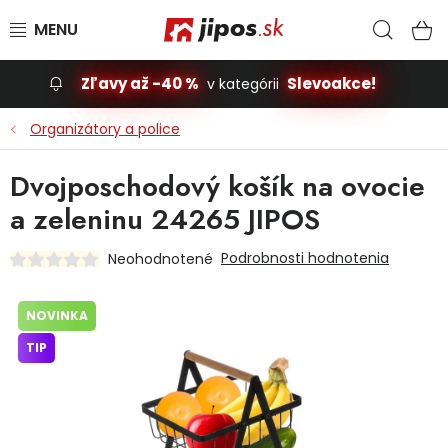
Prejsť na obsah
Hľad
N
Zľavy až -40 %
Slevoakce!
v kategórii
Slevoakce
Organizátory a police
Stavba, dom
Dvojposchodový košík na ovocie
a zeleninu 24265 JIPOS
Dielňa
Podrobnosti hodnotenia
Neohodnotené
Záhrada
NOVINKA
Príslušenstvo pre automobily
TIP
Vybavenie a hračky pre deti
Domácnosť