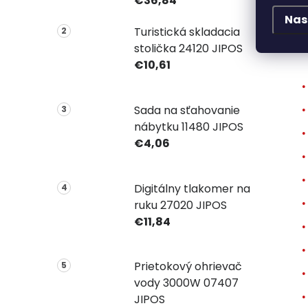
€36,84
Nas
Turistická skladacia
T
stolička 24120 JIPOS
€10,61
Sada na sťahovanie
nábytku 11480 JIPOS
€4,06
Digitálny tlakomer na
ruku 27020 JIPOS
€11,84
Prietokový ohrievač
vody 3000W 07407
JIPOS