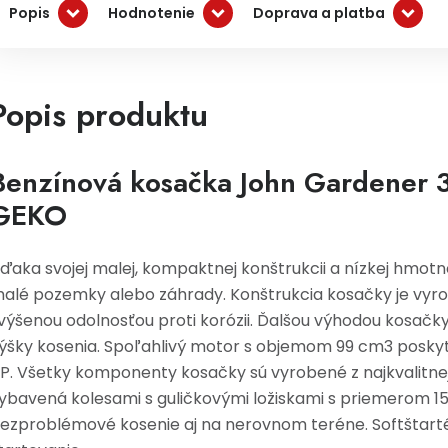
Popis
Hodnotenie
Doprava a platba
Popis produktu
Benzínová kosačka John Gardener
GEKO
ďaka svojej malej, kompaktnej konštrukcii a nízkej hmotn
alé pozemky alebo záhrady. Konštrukcia kosačky je vyro
výšenou odolnosťou proti korózii. Ďalšou výhodou kosačk
ýšky kosenia. Spoľahlivý motor s objemom 99 cm3 poskyt
P. Všetky komponenty kosačky sú vyrobené z najkvalitnej
ybavená kolesami s guličkovými ložiskami s priemerom 1
ezproblémové kosenie aj na nerovnom teréne. Softštart