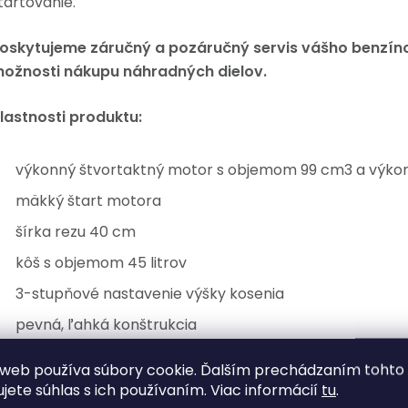
tartovanie.
oskytujeme záručný a pozáručný servis vášho benzín
ožnosti nákupu náhradných dielov.
lastnosti produktu:
výkonný štvortaktný motor s objemom 99 cm3 a výko
mäkký štart motora
šírka rezu 40 cm
kôš s objemom 45 litrov
3-stupňové nastavenie výšky kosenia
pevná, ľahká konštrukcia
plne sklopná rukoväť
web používa súbory cookie. Ďalším prechádzaním tohto
kryt zadného výstupu z vysokokvalitného plastu
ujete súhlas s ich používaním. Viac informácií
tu
.