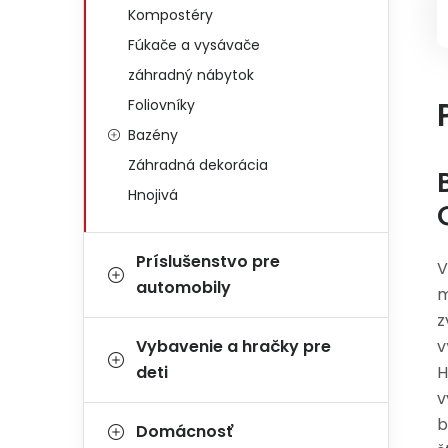
Kompostéry
Fúkače a vysávače
záhradný nábytok
Foliovníky
Bazény
Záhradná dekorácia
Hnojivá
Príslušenstvo pre
V
automobily
m
z
Vybavenie a hračky pre
v
deti
H
v
b
Domácnosť