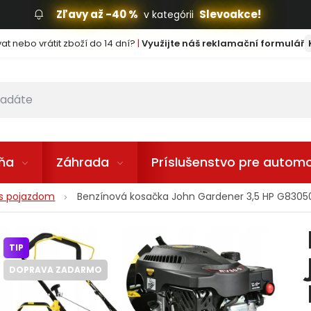
Zľavy až -40 %
Slevoakce!
v kategórii
t nebo vrátit zboží do 14 dní?
|
Využijte náš reklamační formulář
lňa
Záhrada
Príslušenstvo pre automo
 s pojazdom
Benzínová kosačka John Gardener 3,5 HP G830
TIP
DOPRAVA ZADARMO