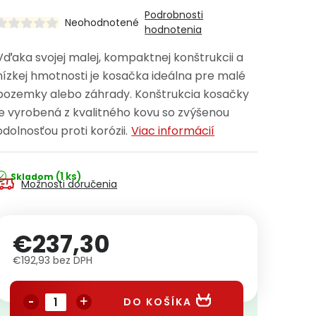
Podrobnosti
Neohodnotené
hodnotenia
Vďaka svojej malej, kompaktnej konštrukcii a
nízkej hmotnosti je kosačka ideálna pre malé
pozemky alebo záhrady. Konštrukcia kosačky
je vyrobená z kvalitného kovu so zvýšenou
odolnosťou proti korózii.
Viac informácií
(1 ks)
Skladom
Možnosti doručenia
€237,30
€192,93 bez DPH
Jednotková cena:
DO KOŠÍKA