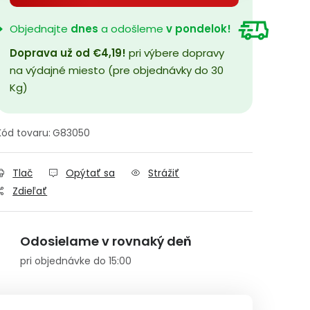
Objednajte
dnes
a odošleme
v pondelok!
Doprava už od €4,19!
pri výbere dopravy
na výdajné miesto (pre objednávky do 30
Kg)
Kód tovaru:
G83050
Tlač
Opýtať sa
Strážiť
Zdieľať
Odosielame v rovnaký deň
pri objednávke do 15:00