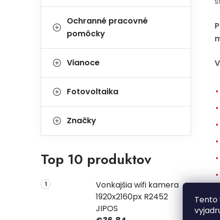
š
Ochranné pracovné
P
pomôcky
m
Vianoce
V
Fotovoltaika
Značky
Top 10 produktov
Vonkajšia wifi kamera
1920x2160px R2452
Tento 
JIPOS
vyjadr