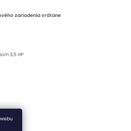
ového zariadenia vrátane
nom 3,5 HP
 webu