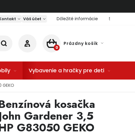
Dôležité informácie
Servis nárad
Kontakt
Váš účet
Prázdny košík
NÁKUPNÝ KOŠÍK
bily
Vybavenie a hračky pre deti
Dom
50 GEKO
Benzínová kosačka
John Gardener 3,5
HP G83050 GEKO