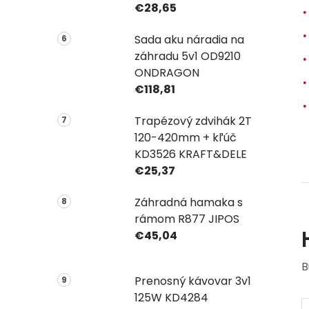
€28,65
Sada aku náradia na
záhradu 5v1 OD9210
ONDRAGON
€118,81
Trapézový zdvihák 2T
120-420mm + kľúč
KD3526 KRAFT&DELE
€25,37
Záhradná hamaka s
rámom R877 JIPOS
€45,04
B
Prenosný kávovar 3v1
125W KD4284