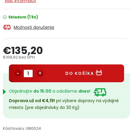
Viac informácií
PODPORA
(1 ks)
Skladom
Reklamačný formulár
Odstúpenie v lehote 14 dní
Možnosti doručenia
Obchodné podmienky
Reklamačný poriadok
€135,20
Podmienky ochrany osobných údajov
€109,92 bez DPH
Jednotková cena:
DO KOŠÍKA
+
Přihlášení
Registrace
Objednajte
do 15:00
a odošleme
dnes!
Doprava už od €4,19!
pri výbere dopravy na výdajné
miesto (pre objednávky do 30 Kg)
Kód tovaru:
G80024