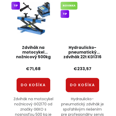
TIP
NOVINKA
TIP
Zdvihák na
Hydraulicko-
motocykel
pneumatický
nožnicový 500kg
zdvihák 22t KD1316
G02170 GEKO
KRAFT&DELE
€71,68
€233,57
DO KOŠÍKA
DO KOŠÍKA
Zdvihák na motocykel
Hydraulicko-
nožnicový G02170 od
pneumatický zdvihák je
značky GEKO s
spoľahlivým riešením
nosnosťou 500 kg je
pre profesionálny servis