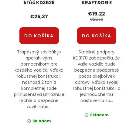
kľúč KD3526
KRAFT&DELE
KRAFT&DELE
€19,22
€25,37
€22,50
DO KOŠÍKA
DO KOŠÍKA
Trapézový zdvihák je
Stabilné podpery
spoľahlivým
KD3170 zabezpečia, že
pomocníkom pre
vaše vozidlo bude
každého vodiča. Vďaka
bezpečne podopreté
robustnej konštrukcii,
počas akejkoľvek
nosnosti 2 ton a
opravy. Vďaka svojej
kompletnej sade
robustnej konštrukcii a
príslušenstva umožňuje
jednoduchému
rýchle a bezpečné
nastaveniu sú...
zdvihnutie...
Skladom
Skladom