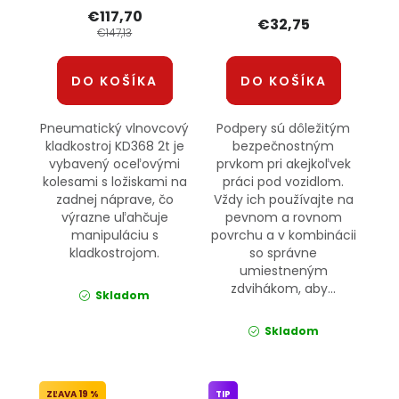
€117,70
€32,75
€147,13
DO KOŠÍKA
DO KOŠÍKA
Pneumatický vlnovcový
Podpery sú dôležitým
kladkostroj KD368 2t je
bezpečnostným
vybavený oceľovými
prvkom pri akejkoľvek
kolesami s ložiskami na
práci pod vozidlom.
zadnej náprave, čo
Vždy ich používajte na
výrazne uľahčuje
pevnom a rovnom
manipuláciu s
povrchu a v kombinácii
kladkostrojom.
so správne
umiestneným
zdvihákom, aby...
Skladom
Skladom
19 %
TIP