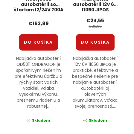
autobatérií so
autobatérií 12V 6A
štartom 12/24V 700A
11050 JIPOS
OD5011 ONDRAGON
€24,55
€163,89
€28,65
DO KOŠÍKA
DO KOŠÍKA
Nabíjačka autobatérií
Nabíjačka autobatérií
OD5011 ONDRAGON je
12V 6A 11050 JIPOS je
spoľahlivým riešením
praktické, efektívne a
pre efektívnu údržbu a
bezpečné riešenie pre
rýchly štart vašich
nabíjanie autobatérií,
vozidiel. Vďaka
autobatérií aj
vysokému výkonu,
olovených
presnému riadeniu a
akumulátorov. Vďaka
robustnej...
svojej prenosnosti,...
Skladom
Skladom