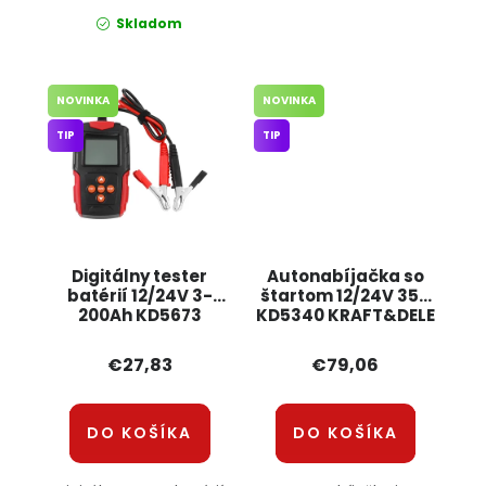
Skladom
NOVINKA
NOVINKA
TIP
TIP
Digitálny tester
Autonabíjačka so
batérií 12/24V 3-
štartom 12/24V 35A
200Ah KD5673
KD5340 KRAFT&DELE
KRAFT&DELE
€27,83
€79,06
DO KOŠÍKA
DO KOŠÍKA