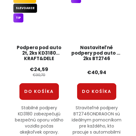
SLEVOAKCE
TIP
Podpera pod auto
Nastaviteľné
2t, 2ks KD3180
podpery pod auto 6t
KRAFT&DELE
2ks BT2746
ONDRAGON
€24,59
€40,94
€30,70
DO KOŠÍKA
DO KOŠÍKA
Stabilné podpery
Straviteľné podpery
KD3180 zabezpečujú
BT2746ONDRAGON sú
bezpečnú oporu vášho
ideálnym pomocníkom
vozidla počas
pre každého, kto
akejkoľvek opravy.
pracuje s automobilmi