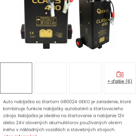
Ochranné pracovné pomôcky
Vianoce
Fotovoltaika
Značky
+ ďalšie (6)
Servis náradia
Hodnotenie obchodu
Auto nabíjačka so štartom G80024 GEKO je zariadenie, ktoré
kombinuje funkcie nabíjačky autobatérií a štartovacieho
Doprava a platba
Váš zákaznícky účet
zdroja. Nabíjačka je ideálna na štartovanie a nabíjanie 12V
alebo 24V olovených akumulátorov používaných okrem
Kontakty
iného v nákladných vozidlách a stavebných strojoch.