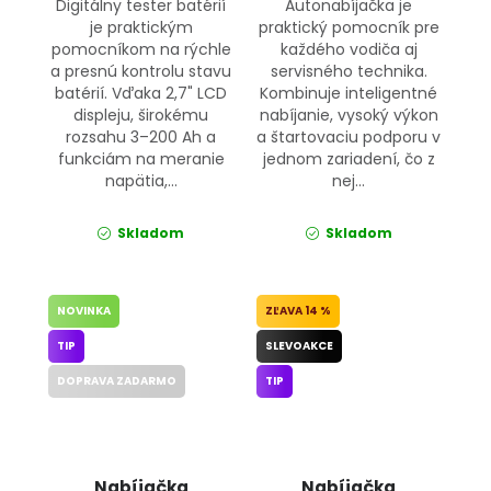
Digitálny tester batérií
Autonabíjačka je
je praktickým
praktický pomocník pre
pomocníkom na rýchle
každého vodiča aj
a presnú kontrolu stavu
servisného technika.
batérií. Vďaka 2,7" LCD
Kombinuje inteligentné
displeju, širokému
nabíjanie, vysoký výkon
rozsahu 3–200 Ah a
a štartovaciu podporu v
funkciám na meranie
jednom zariadení, čo z
napätia,...
nej...
Skladom
Skladom
NOVINKA
14 %
TIP
SLEVOAKCE
DOPRAVA ZADARMO
TIP
Nabíjačka
Nabíjačka