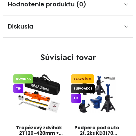
Hodnotenie produktu (0)
Diskusia
Súvisiaci tovar
NOVINKA
14 %
TIP
SLEVOAKCE
TIP
Trapézový zdvihák
Podpera pod auto
2T 120-420mm +
2t, 2ks KD3170