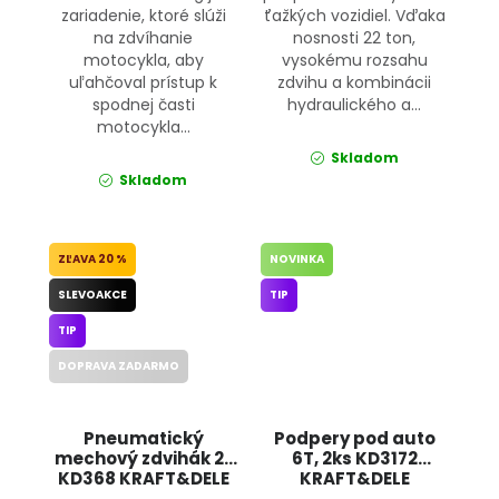
zariadenie, ktoré slúži
ťažkých vozidiel. Vďaka
na zdvíhanie
nosnosti 22 ton,
motocykla, aby
vysokému rozsahu
uľahčoval prístup k
zdvihu a kombinácii
spodnej časti
hydraulického a...
motocykla...
Skladom
Skladom
20 %
NOVINKA
SLEVOAKCE
TIP
TIP
DOPRAVA ZADARMO
Pneumatický
Podpery pod auto
mechový zdvihák 2t
6T, 2ks KD3172
KD368 KRAFT&DELE
KRAFT&DELE