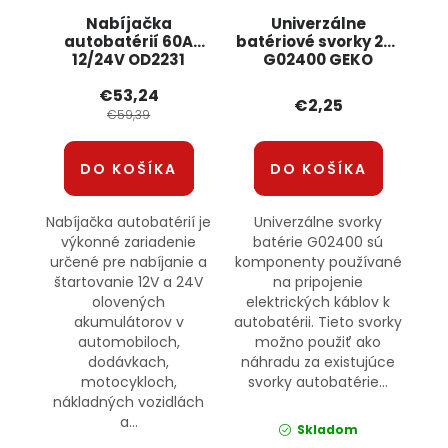
Nabíjačka
Univerzálne
autobatérií 60A
batériové svorky 2ks
12/24V OD2231
G02400 GEKO
ONDRAGON
€53,24
€2,25
€59,39
DO KOŠÍKA
DO KOŠÍKA
Nabíjačka autobatérií je
Univerzálne svorky
výkonné zariadenie
batérie G02400 sú
určené pre nabíjanie a
komponenty používané
štartovanie 12V a 24V
na pripojenie
olovených
elektrických káblov k
akumulátorov v
autobatérii. Tieto svorky
automobiloch,
možno použiť ako
dodávkach,
náhradu za existujúce
motocykloch,
svorky autobatérie...
nákladných vozidlách
a...
Skladom