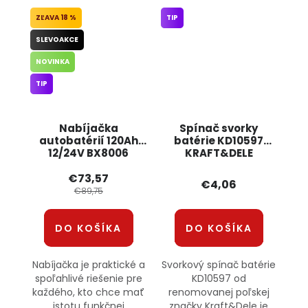
18 %
TIP
SLEVOAKCE
NOVINKA
TIP
Nabíjačka
Spínač svorky
autobatérií 120Ah
batérie KD10597
12/24V BX8006
KRAFT&DELE
BOXER
€73,57
€4,06
€89,75
DO KOŠÍKA
DO KOŠÍKA
Nabíjačka je praktické a
Svorkový spínač batérie
spoľahlivé riešenie pre
KD10597 od
každého, kto chce mať
renomovanej poľskej
istotu funkčnej
značky Kraft&Dele je