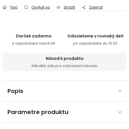
Tlač
Opýtať sa
Strážiť
Zdieľať
Darček zadarmo
Odosielame v rovnaký deň
k objednávke nad €40
pri objednávke do 15:00
Návod k produktu
Klikněte zde pro zobrazení návodu
Popis
Parametre produktu