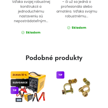
Vďaka svojej robustnej
– či už sa jedná o
konštrukcii a
profesionála alebo
jednoduchému
amatéra. Vďaka svojmu
nastaveniu sú
robustnému...
nepostrádateľným...
Skladom
Skladom
Podobné produkty
10 %
TIP
SLEVOAKCE
TIP