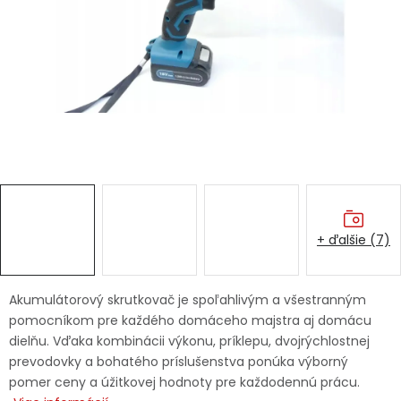
Ochranné pracovné pomôcky
Vianoce
Fotovoltaika
Značky
+ ďalšie (7)
Servis náradia
Hodnotenie obchodu
Akumulátorový skrutkovač je spoľahlivým a všestranným
pomocníkom pre každého domáceho majstra aj domácu
Doprava a platba
Váš zákaznícky účet
dielňu. Vďaka kombinácii výkonu, príklepu, dvojrýchlostnej
prevodovky a bohatého príslušenstva ponúka výborný
Kontakty
pomer ceny a úžitkovej hodnoty pre každodennú prácu.