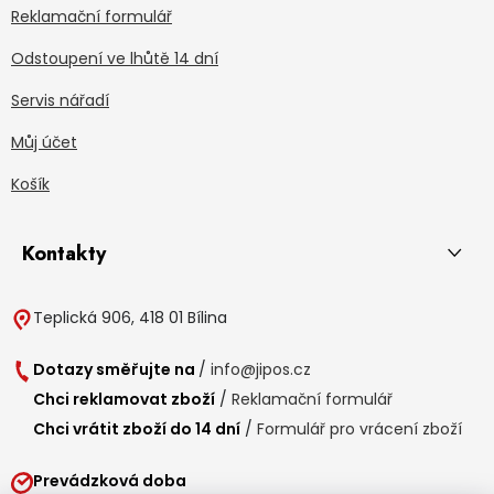
Reklamační formulář
Odstoupení ve lhůtě 14 dní
Servis nářadí
Můj účet
Košík
Kontakty
Teplická 906, 418 01 Bílina
Dotazy směřujte na
/
info@jipos.cz
Chci reklamovat zboží
/
Reklamační formulář
Chci vrátit zboží do 14 dní
/
Formulář pro vrácení zboží
Prevádzková doba