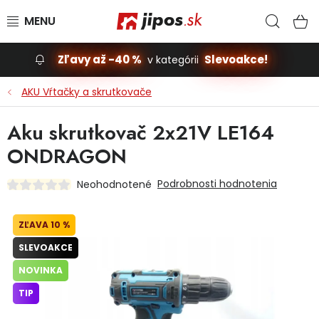
Prejsť na obsah
Hľad
N
Zľavy až -40 %
Slevoakce!
v kategórii
Slevoakce
AKU Vŕtačky a skrutkovače
Stavba, dom
Aku skrutkovač 2x21V LE164
ONDRAGON
Dielňa
Podrobnosti hodnotenia
Neohodnotené
Záhrada
10 %
Príslušenstvo pre automobily
SLEVOAKCE
Vybavenie a hračky pre deti
NOVINKA
TIP
Domácnosť