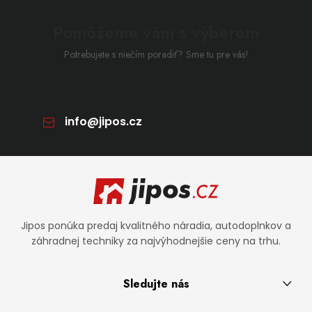
Pomôžeme vám s výberom
Potrebujete s niečím poradiť? Sme tu pre vás!
info
@
jipos.cz
Zápätie
Jipos ponúka predaj kvalitného náradia, autodoplnkov a
záhradnej techniky za najvýhodnejšie ceny na trhu.
Sledujte nás