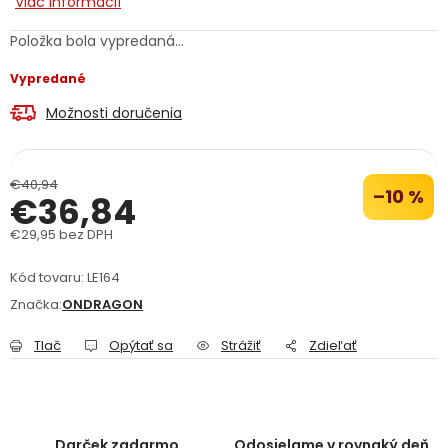
Viac informácií
PODPORA
Položka bola vypredaná…
Vypredané
Reklamačný formulár
Odstúpenie v lehote 14 dní
Možnosti doručenia
Obchodné podmienky
Reklamačný poriadok
Podmienky ochrany osobných údajov
€40,94
–10 %
€36,84
€29,95 bez DPH
+
Přihlášení
Registrace
Jednotková cena:
Kód tovaru:
LE164
Značka:
ONDRAGON
Tlač
Opýtať sa
Strážiť
Zdieľať
Darček zadarmo
Odosielame v rovnaký deň