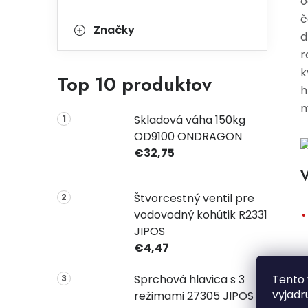
o
č
Značky
d
r
k
Top 10 produktov
h
m
Skladová váha 150kg
OD9100 ONDRAGON
€32,75
V
Štvorcestný ventil pre
vodovodný kohútik R2331
JIPOS
€4,47
Tento 
Sprchová hlavica s 3
vyjadr
režimami 27305 JIPOS