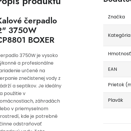
Popis produktu
Značka
Kalové čerpadlo
2" 3750W
Kategória
CP8801 BOXER
Hmotnosť
erpadlo 3750W je vysoko
ýkonné a profesionálne
EAN
ariadenie určené na
erpanie znečistenej vody z
Prietok (
ádrží a septikov. Je ideálny
a použitie v
Plavák
omácnostiach, záhradách
lebo v priemyselnom
rostredí, kde je potrebné
činne odstraňovať