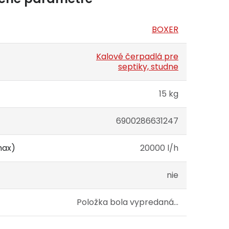
BOXER
Kalové čerpadlá pre
septiky, studne
15 kg
6900286631247
max)
20000 l/h
nie
Položka bola vypredaná…