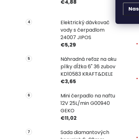
€4,88
Nas
Elektrický dávkovač
vody s čerpadlom
24007 JIPOS
€5,29
Náhradná reťaz na aku
pílky dĺžka 6" 36 zubov
KD10583 KRAFT&DELE
€3,65
Mini čerpadlo na naftu
12V 25L/min G00940
GEKO
€11,02
Sada diamantových