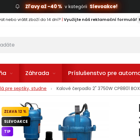
Zľavy až -40 %
Slevoakce!
v kategórii
t nebo vrátit zboží do 14 dní?
|
Využijte náš reklamační formulář
lňa
Záhrada
Príslušenstvo pre automo
lá pre septiky, studne
Kalové čerpadlo 2" 3750W CP8801 BO
12 %
SLEVOAKCE
TIP