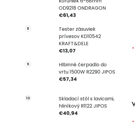
koruniek 6-68mm
OD9218 ONDRAGON
€61,43
Tester zásuviek
prívesov KD10542
KRAFT&DELE
€13,07
Hlbinné čerpadlo do
vrtu 1500W R2290 JIPOS
€57,34
Skladací stôl s lavicami,
V
hliníkový R1122 JIPOS
€40,94