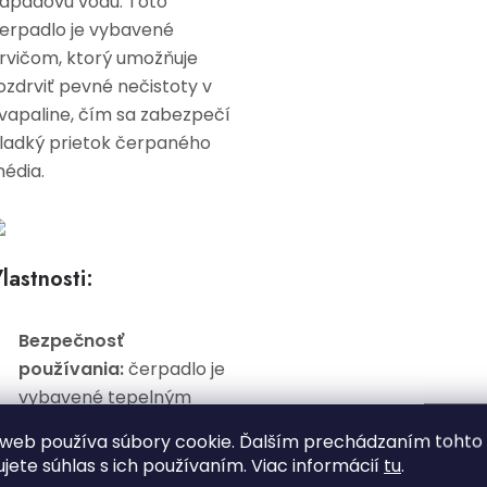
dpadovú vodu. Toto
erpadlo je vybavené
rvičom, ktorý umožňuje
ozdrviť pevné nečistoty v
vapaline, čím sa zabezpečí
ladký prietok čerpaného
édia.
lastnosti:
Bezpečnosť
používania:
čerpadlo je
vybavené tepelným
spínačom, ktorý chráni
web používa súbory cookie. Ďalším prechádzaním tohto
zariadenie pred
ujete súhlas s ich používaním. Viac informácií
tu
.
prehriatím.