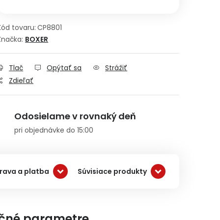
Kód tovaru:
CP8801
Značka:
BOXER
Tlač
Opýtať sa
Strážiť
Zdieľať
Odosielame v rovnaký deň
pri objednávke do 15:00
rava a platba
Súvisiace produkty
čné parametre