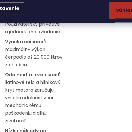
tavenie
Jednoduché
Súhla
používanie:
Používateľsky prívetivé
a jednoduché ovládanie.
Vysoká účinnosť:
maximálny výkon
čerpadla až 20 000 litrov
za hodinu.
Odolnosť a trvanlivosť
:
liatinové telo a hliníkový
kryt motora zaručujú
vysokú odolnosť voči
mechanickému
poškodeniu a dlhú
životnosť.
Nízke náklady na