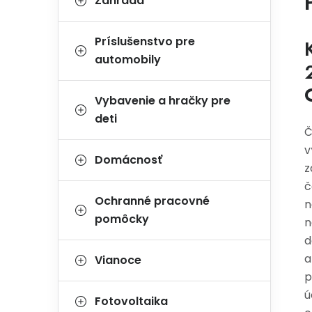
Záhrada
Príslušenstvo pre
automobily
Vybavenie a hračky pre
deti
Č
v
Domácnosť
z
č
Ochranné pracovné
n
pomôcky
n
d
a
Vianoce
p
ú
Fotovoltaika