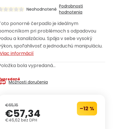
Podrobnosti
Neohodnotené
hodnotenia
Toto ponorné čerpadlo je ideálnym
pomocníkom pri problémoch s odpadovou
vodou a kanalizáciou. Spája v sebe vysoký
výkon, spoľahlivosť a jednoduchú manipuláciu.
Viac informácií
Položka bola vypredaná…
Vypredané
Možnosti doručenia
€65,16
–12 %
€57,34
€46,62 bez DPH
Jednotková cena: