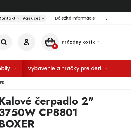
Dôležité informácie
Servis nárad
Kontakt
Váš účet
Prázdny košík
NÁKUPNÝ KOŠÍK
bily
Vybavenie a hračky pre deti
Dom
XER
Kalové čerpadlo 2"
3750W CP8801
BOXER