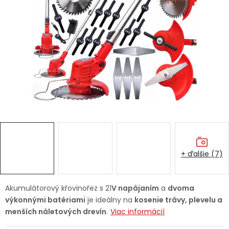
Ochranné pracovné pomôcky
Vianoce
Fotovoltaika
Značky
+ ďalšie (7)
Servis náradia
Hodnotenie obchodu
Doprava a platba
Váš zákaznícky účet
Akumulátorový křovinořez s 21
V napájaním
a
dvoma
výkonnými batériami
je ideálny na
kosenie trávy, plevelu a
Kontakty
menších náletových drevín
.
Viac informácií