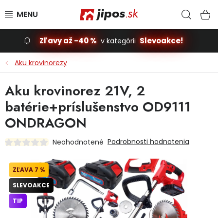
Prejsť na obsah
Hľad
N
Zľavy až -40 %
Slevoakce!
v kategórii
Slevoakce
Aku krovinorezy
Stavba, dom
Aku krovinorez 21V, 2
batérie+príslušenstvo OD9111
Dielňa
ONDRAGON
Záhrada
Podrobnosti hodnotenia
Neohodnotené
Príslušenstvo pre automobily
7 %
Vybavenie a hračky pre deti
SLEVOAKCE
TIP
Domácnosť