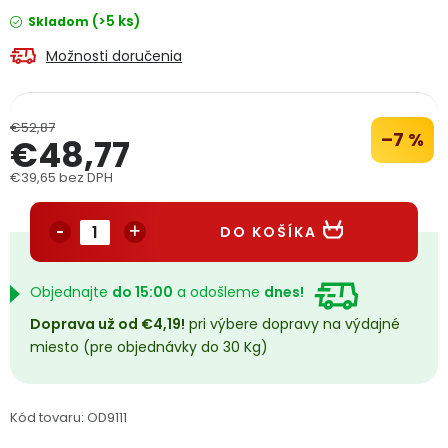
PODPORA
(>5 ks)
Skladom
Možnosti doručenia
Reklamačný formulár
Odstúpenie v lehote 14 dní
€52,87
Obchodné podmienky
Reklamačný poriadok
–7 %
€48,77
€39,65 bez DPH
Podmienky ochrany osobných údajov
Jednotková cena:
DO KOŠÍKA
+
Přihlášení
Registrace
Objednajte
do 15:00
a odošleme
dnes!
Doprava už od €4,19!
pri výbere dopravy na výdajné
miesto (pre objednávky do 30 Kg)
Kód tovaru:
OD9111