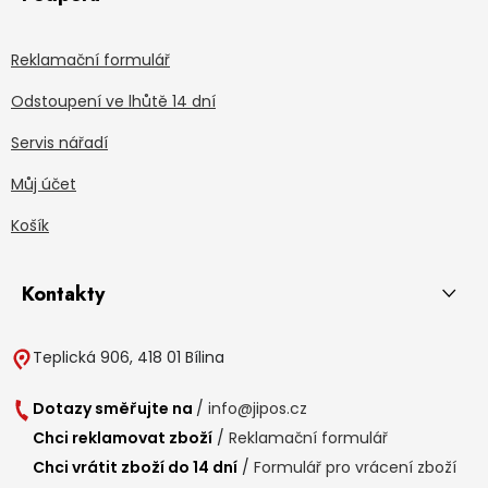
Reklamační formulář
Odstoupení ve lhůtě 14 dní
Servis nářadí
Můj účet
Košík
Kontakty
Teplická 906, 418 01 Bílina
Dotazy směřujte na
/
info@jipos.cz
Chci reklamovat zboží
/
Reklamační formulář
Chci vrátit zboží do 14 dní
/
Formulář pro vrácení zboží