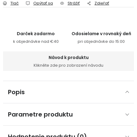
Tlač
Opýtať sa
Strážiť
Zdieľať
Darček zadarmo
Odosielame v rovnaký deň
k objednávke nad €40
pri objednávke do 15:00
Návod k produktu
Klikněte zde pro zobrazení návodu
Popis
Parametre produktu
Hodnotenie produktu (0)