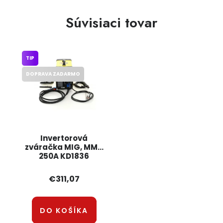
Súvisiaci tovar
TIP
DOPRAVA ZADARMO
Invertorová
zváračka MIG, MMA
250A KD1836
KRAFT&DELE
€311,07
DO KOŠÍKA