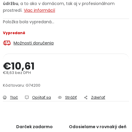
údržbu
, a to ako v domácom, tak aj v profesionálnom
PODPORA
prostredí.
Viac informácií
Položka bola vypredaná…
Reklamačný formulár
Odstúpenie v lehote 14 dní
Vypredané
Obchodné podmienky
Reklamačný poriadok
Možnosti doručenia
Podmienky ochrany osobných údajov
€10,61
€8,63 bez DPH
+
Přihlášení
Registrace
Jednotková cena:
Kód tovaru:
G74200
Tlač
Opýtať sa
Strážiť
Zdieľať
Darček zadarmo
Odosielame v rovnaký deň