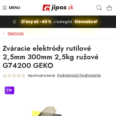
Prejsť na obsah
Hľad
N
Zľavy až -40 %
Slevoakce!
v kategórii
Slevoakce
Elektródy
Stavba, dom
Zváracie elektródy rutilové
2,5mm 300mm 2,5kg ružové
Dielňa
G74200 GEKO
Záhrada
Podrobnosti hodnotenia
Neohodnotené
Príslušenstvo pre automobily
TIP
Vybavenie a hračky pre deti
Domácnosť