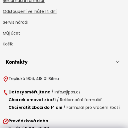
Reklamační formulář
Odstoupení ve lhůtě 14 dní
Servis nářadí
Můj účet
Košík
Kontakty
Teplická 906, 418 01 Bílina
Dotazy směřujte na
/
info@jipos.cz
Chci reklamovat zboží
/
Reklamační formulář
Chci vrátit zboží do 14 dní
/
Formulář pro vrácení zboží
Prevádzková doba