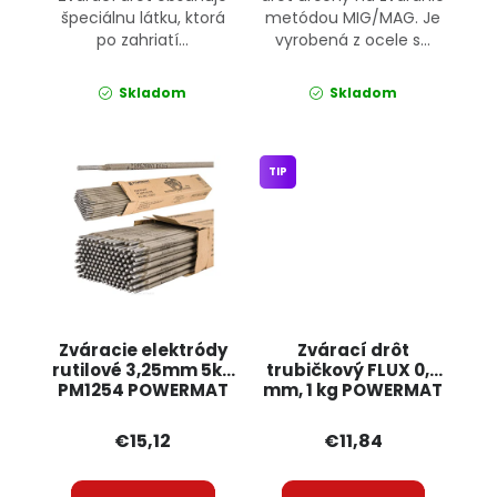
špeciálnu látku, ktorá
metódou MIG/MAG. Je
po zahriatí...
vyrobená z ocele s...
Skladom
Skladom
TIP
Zváracie elektródy
Zvárací drôt
rutilové 3,25mm 5kg
trubičkový FLUX 0,8
PM1254 POWERMAT
mm, 1 kg POWERMAT
€15,12
€11,84