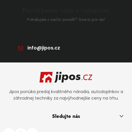
Pomôžeme vám s výberom
Potrebujete s niečím poradiť? Sme tu pre vás!
info
@
jipos.cz
Zápätie
Jipos ponúka predaj kvalitného náradia, autodoplnkov a
záhradnej techniky za najvýhodnejšie ceny na trhu.
Sledujte nás