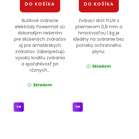
DO KOŠÍKA
DO KOŠÍKA
Rutilové zváracie
Zvárací drôt FLUX s
elektródy Powermat sú
priemerom 0,8 mm a
dokonalým riešením
hmotnosťou 1 kg je
pre skúsených zváračov
ideálny na zváranie bez
aj pre amatérskych
potreby ochranného
zváračov. Zabezpečujú
plynu.
vysokú kvalitu zvárania
a spoľahlivosť pri
Skladom
rôznych...
Skladom
TIP
TIP