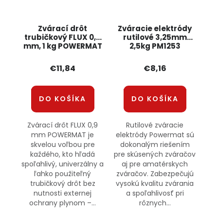
Zvárací drôt
Zváracie elektródy
trubičkový FLUX 0,9
rutilové 3,25mm
mm, 1 kg POWERMAT
2,5kg PM1253
POWERMAT
€11,84
€8,16
DO KOŠÍKA
DO KOŠÍKA
Zvárací drôt FLUX 0,9
Rutilové zváracie
mm POWERMAT je
elektródy Powermat sú
skvelou voľbou pre
dokonalým riešením
každého, kto hľadá
pre skúsených zváračov
spoľahlivý, univerzálny a
aj pre amatérskych
ľahko použiteľný
zváračov. Zabezpečujú
trubičkový drôt bez
vysokú kvalitu zvárania
nutnosti externej
a spoľahlivosť pri
ochrany plynom –...
rôznych...