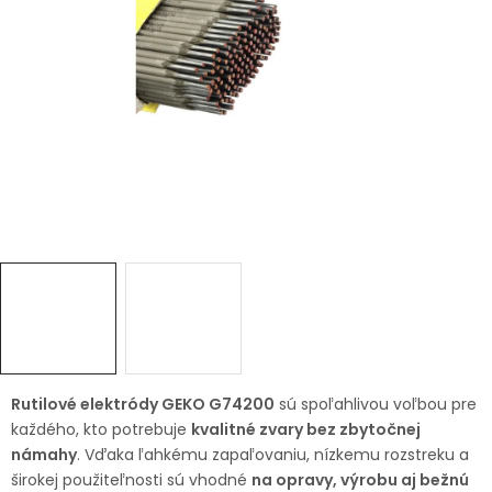
Ochranné pracovné pomôcky
Vianoce
Fotovoltaika
Značky
Servis náradia
Hodnotenie obchodu
Doprava a platba
Váš zákaznícky účet
Rutilové elektródy GEKO G74200
sú spoľahlivou voľbou pre
každého, kto potrebuje
kvalitné zvary bez zbytočnej
Kontakty
námahy
. Vďaka ľahkému zapaľovaniu, nízkemu rozstreku a
širokej použiteľnosti sú vhodné
na opravy, výrobu aj bežnú