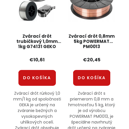
Zvárací drôt
Zvárací drôt 0,8mm
trubičkový 1,0mm
5kg POWERMAT
1kg G74131 GEKO
PM0013
€10,61
€20,45
DO KOŠÍKA
DO KOŠÍKA
Zvárací drôt rúrkový 1,0
Zvárací drôt s
mm/1 kg od spoločnosti
priemerom 0,8 mm a
GEKA je určený na
hmotnosťou 5 kg, ktorý
zváranie bežných a
je od výrobcu
vysokopevných
POWERMAT PM0013, je
uhlíkových ocelí.
špeciálne navrhnutý
Zvárací drôt obsahuje
drôt určený na zváranie