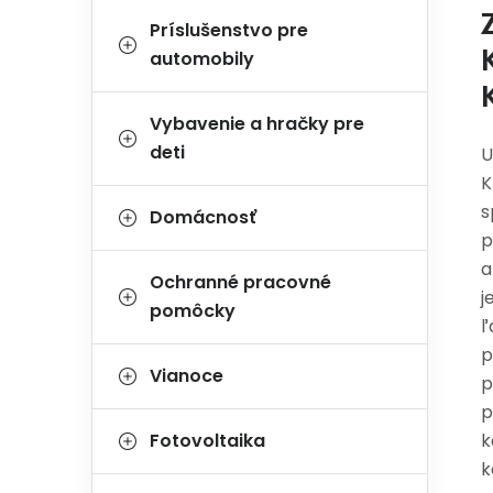
Príslušenstvo pre
automobily
Vybavenie a hračky pre
deti
U
K
s
Domácnosť
p
a
Ochranné pracovné
j
pomôcky
ľ
p
Vianoce
p
p
Fotovoltaika
k
k