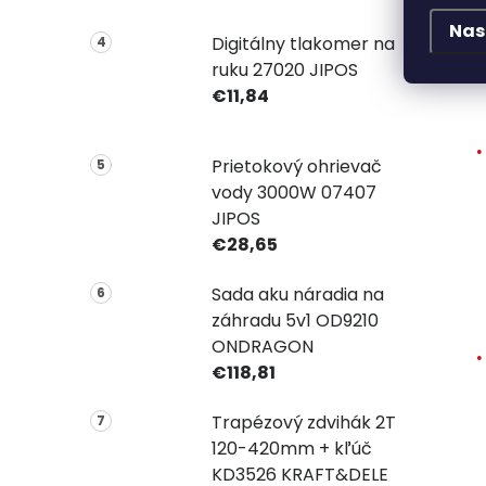
Nas
Digitálny tlakomer na
ruku 27020 JIPOS
€11,84
Prietokový ohrievač
vody 3000W 07407
JIPOS
€28,65
Sada aku náradia na
záhradu 5v1 OD9210
ONDRAGON
€118,81
Trapézový zdvihák 2T
120-420mm + kľúč
KD3526 KRAFT&DELE