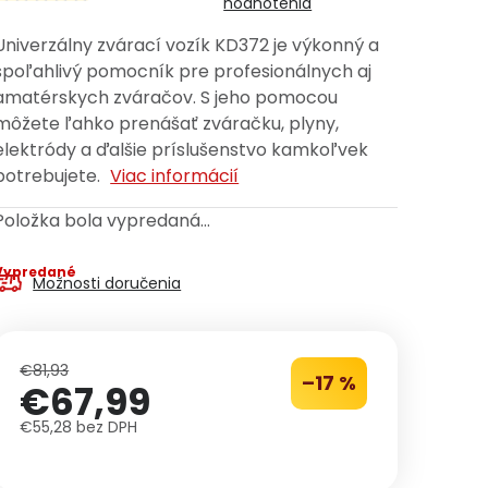
hodnotenia
Univerzálny zvárací vozík KD372 je výkonný a
spoľahlivý pomocník pre profesionálnych aj
amatérskych zváračov. S jeho pomocou
môžete ľahko prenášať zváračku, plyny,
elektródy a ďalšie príslušenstvo kamkoľvek
potrebujete.
Viac informácií
Položka bola vypredaná…
Vypredané
Možnosti doručenia
€81,93
–17 %
€67,99
€55,28 bez DPH
Jednotková cena: