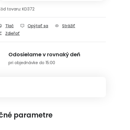
Kód tovaru:
KD372
Tlač
Opýtať sa
Strážiť
Zdieľať
Odosielame v rovnaký deň
pri objednávke do 15:00
čné parametre