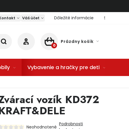
Dôležité informácie
Servis nárad
Kontakt
Váš účet
Prázdny košík
NÁKUPNÝ KOŠÍK
bily
Vybavenie a hračky pre deti
Dom
Zvárací vozík KD372
KRAFT&DELE
Podrobnosti
Neohodnotené