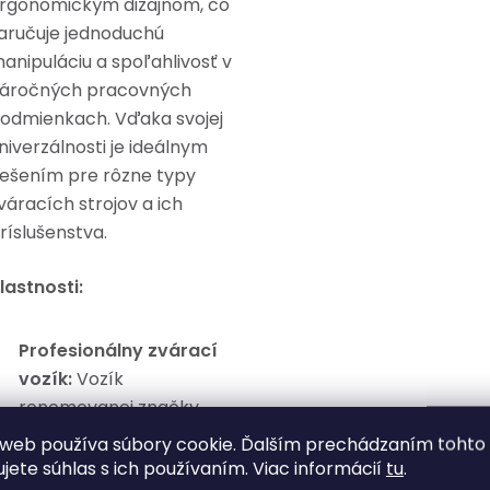
rgonomickým dizajnom, čo
aručuje jednoduchú
anipuláciu a spoľahlivosť v
áročných pracovných
odmienkach. Vďaka svojej
niverzálnosti je ideálnym
iešením pre rôzne typy
váracích strojov a ich
ríslušenstva.
lastnosti:
Profesionálny zvárací
vozík:
Vozík
renomovanej značky
Kraft&Dele, model
web používa súbory cookie. Ďalším prechádzaním tohto
KD372, je určený na
ujete súhlas s ich používaním. Viac informácií
tu
.