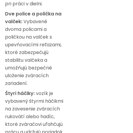
pri práci v dielni.
Dve police a polička na
valček:
Vybavené
dvoma policami a
poličkou na valček s
upevňovacími reťazami,
ktoré zabezpečujú
stabilitu valčeka a
umožňujú bezpečné
uloženie zváracích
zariadení.
Štyri háčiky:
vozík je
vybavený štyrmi háčikmi
na zavesenie zváracích
rukovätí alebo hadíc,
ktoré zváračovi uľahčujú
prácu a udržujú poriadok