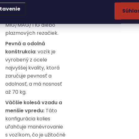
profesionálne použitie a
tavenie
ideálny na prepravu
Súhla
zváracích súprav
MIG/MAG/TIG alebo
plazmových rezačiek.
Pevná a odolná
konštrukcia
: vozík je
vyrobený z ocele
najvyššej kvality, ktorá
zaručuje pevnosť a
odolnosť, a má nosnosť
až 70 kg.
Väčšie kolesá vzadu a
menšie vpredu:
Táto
konfigurácia kolies
uľahčuje manévrovanie
s vozíkom, čo je užitočné