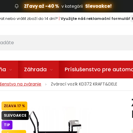
Zľavy až -40 %
Slevoakce!
v kategórii
t nebo vrátit zboží do 14 dní?
|
Využijte náš reklamační formulář
lňa
Záhrada
Príslušenstvo pre automo
ušenstvo na zváranie
Zvárací vozík KD372 KRAFT&DELE
17 %
SLEVOAKCE
TIP