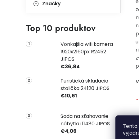
e
Značky
z
m
Top 10 produktov
n
p
u
Vonkajšia wifi kamera
r
1920x2160px R2452
z
JIPOS
p
€36,84
Turistická skladacia
V
stolička 24120 JIPOS
€10,61
Sada na sťahovanie
nábytku 11480 JIPOS
Tento 
€4,06
vyjadr