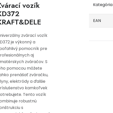
Zvárací vozík
Kategória
KD372
KRAFT&DELE
EAN
niverzálny zvárací vozík
D372 je výkonný a
poľahlivý pomocník pre
rofesionálnych aj
matérskych zváračov. S
eho pomocou môžete
ahko prenášať zváračku,
lyny, elektródy a ďalšie
ríslušenstvo kamkoľvek
otrebujete. Tento vozík
ombinuje robustnú
onštrukciu s