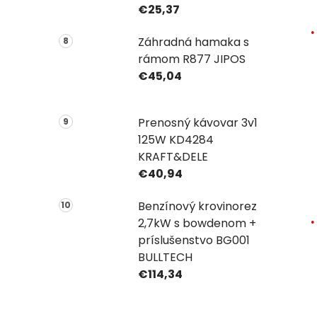
€25,37
Záhradná hamaka s
rámom R877 JIPOS
€45,04
Prenosný kávovar 3v1
125W KD4284
KRAFT&DELE
€40,94
Benzínový krovinorez
2,7kW s bowdenom +
príslušenstvo BG001
BULLTECH
€114,34