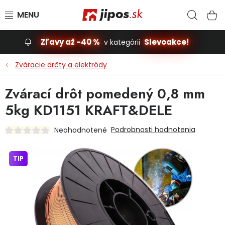
Prejsť na obsah
Hľad
N
Zľavy až -40 %
Slevoakce!
v kategórii
Slevoakce
Zváracie drôty a elektródy
Stavba, dom
Zvárací drôt pomedený 0,8 mm
5kg KD1151 KRAFT&DELE
Dielňa
Podrobnosti hodnotenia
Neohodnotené
Záhrada
TIP
Príslušenstvo pre automobily
Vybavenie a hračky pre deti
Domácnosť