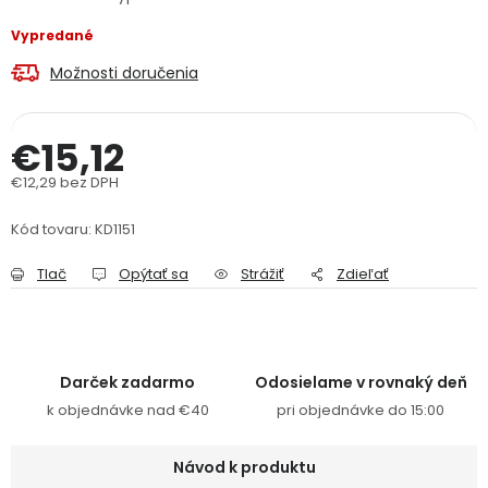
PODPORA
Vypredané
Možnosti doručenia
Reklamačný formulár
Odstúpenie v lehote 14 dní
€15,12
Obchodné podmienky
Reklamačný poriadok
€12,29 bez DPH
Podmienky ochrany osobných údajov
Jednotková cena:
Kód tovaru:
KD1151
+
Přihlášení
Registrace
Tlač
Opýtať sa
Strážiť
Zdieľať
Darček zadarmo
Odosielame v rovnaký deň
k objednávke nad €40
pri objednávke do 15:00
Návod k produktu