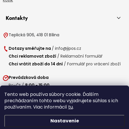
Kontakty
Teplická 906, 418 01 Bílina
Dotazy směřujte na
/
info@jipos.cz
Chci reklamovat zboží
/
Reklamační formulář
Chci vrátit zboží do 14 dní
/
Formulář pro vrácení zboží
Prevádzková doba
Po-Čt /
8:00 - 15:00
Pá /
7:30 - 14:30
Tento web používa súbory cookie. Ďalším
prechádzaním tohto webu vyjadrujete súhlas s ich
Obedňajšia prestávka /
11:00 - 11:30
používaním. Viac informácií
tu
.
Nastavenie
Copyright 2026
Jipos.sk
. Všetky práva vyhradené.
Upraviť nastavenie