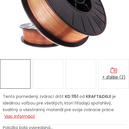
Ochranné pracovné pomôcky
Vianoce
Fotovoltaika
Značky
+ ďalšie (2)
Servis náradia
Hodnotenie obchodu
Tento pomedený zvárací drôt
KD 1151
od
KRAFT&DELE
je
ideálnou voľbou pre všetkých, ktorí hľadajú spoľahlivý,
Doprava a platba
Váš zákaznícky účet
kvalitný a všestranný materiál pre svoje zváracie práce.
Viac informácií
Kontakty
Položka bola vypredaná…