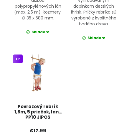
dĺžkou
vyhľadávaným
polypropylénových lán
doplnkom detských
(max. 2,5 m). Rozmery:
ihrísk. Príčky rebríka sú
Ø 35 x 580 mm.
vyrobené z kvalitného
tvrdého dreva.
Skladom
Skladom
TIP
Povrazový rebrík
1,8m, 5 priečok, lano
PP10 JIPOS
€17,99