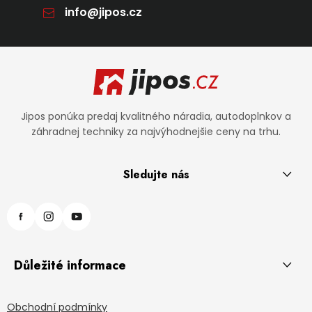
info
@
jipos.cz
Zápätie
Jipos ponúka predaj kvalitného náradia, autodoplnkov a
záhradnej techniky za najvýhodnejšie ceny na trhu.
Sledujte nás
Důležité informace
Obchodní podmínky