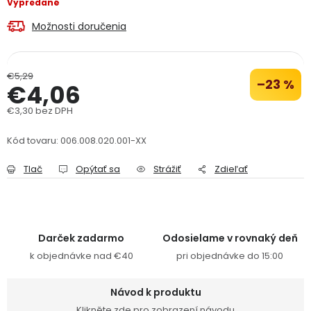
Vypredané
PODPORA
Možnosti doručenia
Reklamačný formulár
Odstúpenie v lehote 14 dní
€5,29
–23 %
€4,06
Obchodné podmienky
Reklamačný poriadok
€3,30 bez DPH
Jednotková cena:
Podmienky ochrany osobných údajov
Kód tovaru:
006.008.020.001-XX
Tlač
Opýtať sa
Strážiť
Zdieľať
+
Přihlášení
Registrace
Darček zadarmo
Odosielame v rovnaký deň
k objednávke nad €40
pri objednávke do 15:00
Návod k produktu
Klikněte zde pro zobrazení návodu