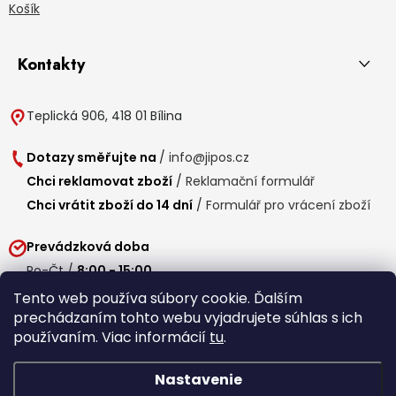
Košík
Kontakty
Teplická 906, 418 01 Bílina
Dotazy směřujte na
/
info@jipos.cz
Chci reklamovat zboží
/
Reklamační formulář
Chci vrátit zboží do 14 dní
/
Formulář pro vrácení zboží
Prevádzková doba
Po-Čt /
8:00 - 15:00
Pá /
7:30 - 14:30
Tento web používa súbory cookie. Ďalším
prechádzaním tohto webu vyjadrujete súhlas s ich
Obedňajšia prestávka /
11:00 - 11:30
používaním. Viac informácií
tu
.
Nastavenie