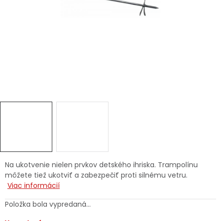
Ochranné pracovné pomôcky
Vianoce
Fotovoltaika
Značky
Servis náradia
Hodnotenie obchodu
Na ukotvenie nielen prvkov detského ihriska. Trampolínu
môžete tiež ukotviť a zabezpečiť proti silnému vetru.
Doprava a platba
Váš zákaznícky účet
Viac informácií
Kontakty
Položka bola vypredaná…