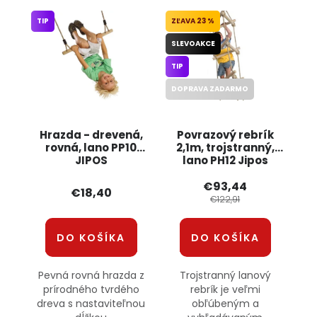
TIP
23 %
SLEVOAKCE
TIP
DOPRAVA ZADARMO
Hrazda - drevená,
Povrazový rebrík
rovná, lano PP10
2,1m, trojstranný,
JIPOS
lano PH12 Jipos
€93,44
€18,40
€122,91
DO KOŠÍKA
DO KOŠÍKA
Pevná rovná hrazda z
Trojstranný lanový
prírodného tvrdého
rebrík je veľmi
dreva s nastaviteľnou
obľúbeným a