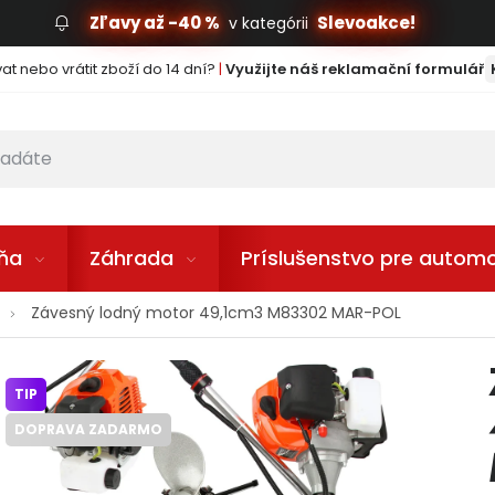
Zľavy až -40 %
Slevoakce!
v kategórii
t nebo vrátit zboží do 14 dní?
|
Využijte náš reklamační formulář
lňa
Záhrada
Príslušenstvo pre automo
Závesný lodný motor 49,1cm3 M83302 MAR-POL
TIP
DOPRAVA ZADARMO