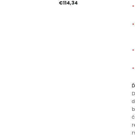
€114,34
Ď
D
d
b
č
r
r