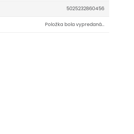
5025232860456
Položka bola vypredaná…