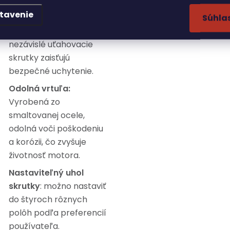
a inštaluje, vhodný pre
malé lode a pontóny.
tavenie
Súhla
Stabilné upevnenie
: dve
nezávislé uťahovacie
skrutky zaisťujú
bezpečné uchytenie.
Odolná vrtuľa:
Vyrobená zo
smaltovanej ocele,
odolná voči poškodeniu
a korózii, čo zvyšuje
životnosť motora.
Nastaviteľný uhol
skrutky
: možno nastaviť
do štyroch rôznych
polôh podľa preferencií
používateľa.