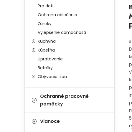
Pre deti
Ochrana oblečenia
Zámky
Vylepšenie domácnosti
S
Kuchyňa
D
Kúpeľňa
M
Upratovanie
p
Botníky
V
Obývacia izba
k
p
i
Ochranné pracovné
p
pomôcky
m
8
Vianoce
r