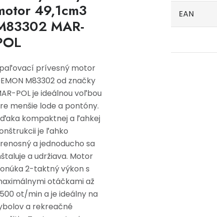
motor 49,1cm3
EAN
M83302 MAR-
POL
paľovací prívesný motor
EMON M83302 od značky
AR-POL je ideálnou voľbou
re menšie lode a pontóny.
ďaka kompaktnej a ľahkej
onštrukcii je ľahko
renosný a jednoducho sa
nštaluje a udržiava. Motor
onúka 2-taktný výkon s
aximálnymi otáčkami až
500 ot/min a je ideálny na
ybolov a rekreačné