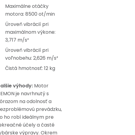
Maximálne otáčky
motora: 8500 ot/min
Úroveň vibrácií pri
maximálnom výkone:
3,717 m/s²
Úroveň vibrácií pri
voľnobehu: 2,626 m/s²
Čistá hmotnosť: 12 kg
alšie výhody:
Motor
EMON je navrhnutý s
ôrazom na odolnosť a
ezproblémovú prevádzku,
o ho robí ideálnym pre
ekreačné účely a časté
ybárske výpravy. Okrem