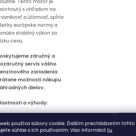
oužitie. Tento motor je
avrhnutý s ohľadom na
rvanlivosť a účinnosť, spĺňa
šetky európske normy a
onúka stabilný výkon za
ízku cenu.
oskytujeme záručný a
ozáručný servis vášho
enzínového zariadenia
rátane možnosti nákupu
áhradných dielov.
lastnosti a výhody:
Ľahký a kompaktný
web používa súbory cookie. Ďalším prechádzaním tohto
dizajn:
ľahko sa prenáša
ujete súhlas s ich používaním. Viac informácií
tu
.