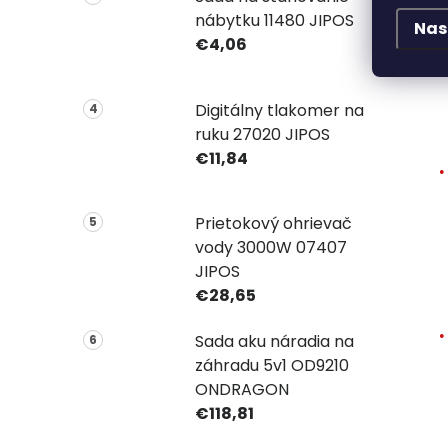
nábytku 11480 JIPOS
Nas
€4,06
Digitálny tlakomer na
ruku 27020 JIPOS
€11,84
Prietokový ohrievač
vody 3000W 07407
JIPOS
€28,65
Sada aku náradia na
záhradu 5v1 OD9210
ONDRAGON
€118,81