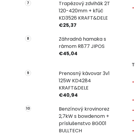
Trapézový zdvihák 2T
120-420mm + kľúč
KD3526 KRAFT&DELE
€25,37
Záhradná hamaka s
rámom R877 JIPOS
€45,04
T
Prenosný kávovar 3v1
125W KD4284
KRAFT&DELE
€40,94
Benzínový krovinorez
2,7kW s bowdenom +
príslušenstvo BG001
BULLTECH