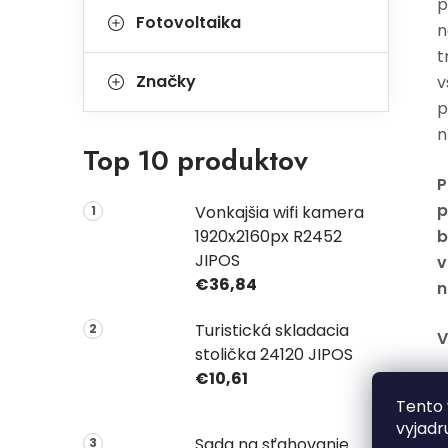
p
Fotovoltaika
n
t
Značky
v
p
n
Top 10 produktov
P
p
Vonkajšia wifi kamera
1920x2160px R2452
b
JIPOS
v
€36,84
n
Turistická skladacia
V
stolička 24120 JIPOS
€10,61
Tento 
vyjadr
Sada na sťahovanie