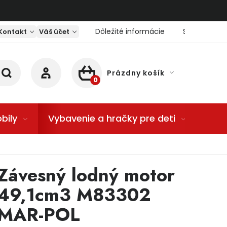
Dôležité informácie
Servis nárad
Kontakt
Váš účet
Prázdny košík
NÁKUPNÝ KOŠÍK
bily
Vybavenie a hračky pre deti
Dom
Závesný lodný motor
49,1cm3 M83302
MAR-POL