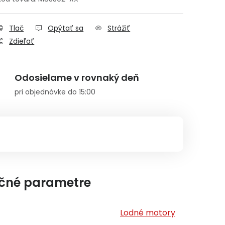
Tlač
Opýtať sa
Strážiť
Zdieľať
Odosielame v rovnaký deň
pri objednávke do 15:00
čné parametre
Lodné motory