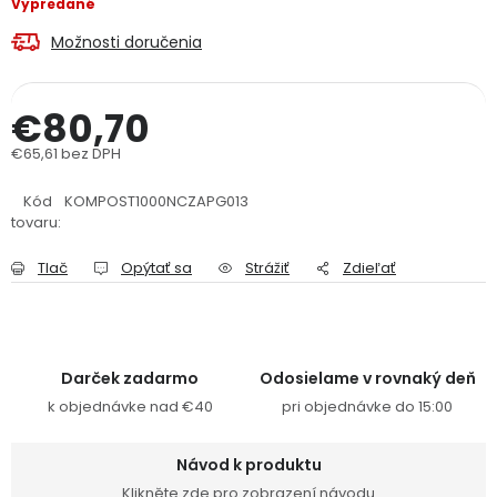
Vypredané
PODPORA
Možnosti doručenia
Reklamačný formulár
Odstúpenie v lehote 14 dní
€80,70
Obchodné podmienky
Reklamačný poriadok
€65,61 bez DPH
Jednotková cena:
Kód
Podmienky ochrany osobných údajov
KOMPOST1000NCZAPG013
tovaru:
Tlač
Opýtať sa
Strážiť
Zdieľať
+
Přihlášení
Registrace
Darček zadarmo
Odosielame v rovnaký deň
k objednávke nad €40
pri objednávke do 15:00
Návod k produktu
Klikněte zde pro zobrazení návodu