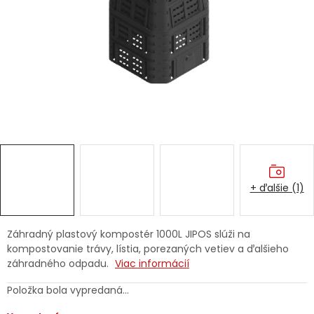
Ochranné pracovné pomôcky
Vianoce
Fotovoltaika
Značky
+ ďalšie (1)
Servis náradia
Hodnotenie obchodu
Záhradný plastový kompostér 1000L JIPOS slúži na
kompostovanie trávy, lístia, porezaných vetiev a ďalšieho
Doprava a platba
Váš zákaznícky účet
záhradného odpadu.
Viac informácií
Kontakty
Položka bola vypredaná…