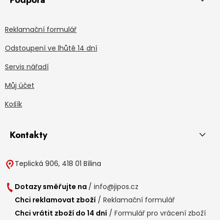
Podpora
Reklamační formulář
Odstoupení ve lhůtě 14 dní
Servis nářadí
Můj účet
Košík
Kontakty
Teplická 906, 418 01 Bílina
Dotazy směřujte na
/
info@jipos.cz
Chci reklamovat zboží
/
Reklamační formulář
Chci vrátit zboží do 14 dní
/
Formulář pro vrácení zboží