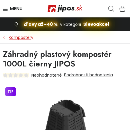
Prejsť na obsah
Hľad
N
Zľavy až -40 %
Slevoakce!
v kategórii
Slevoakce
Kompostéry
Stavba, dom
Záhradný plastový kompostér
1000L čierny JIPOS
Dielňa
Podrobnosti hodnotenia
Neohodnotené
Záhrada
TIP
Príslušenstvo pre automobily
Vybavenie a hračky pre deti
Domácnosť