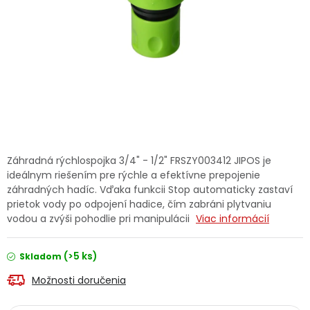
Ochranné pracovné pomôcky
Vianoce
Fotovoltaika
Značky
Záhradná rýchlospojka 3/4" - 1/2" FRSZY003412 JIPOS je
ideálnym riešením pre rýchle a efektívne prepojenie
záhradných hadíc. Vďaka funkcii Stop automaticky zastaví
prietok vody po odpojení hadice, čím zabráni plytvaniu
Servis náradia
Hodnotenie obchodu
vodou a zvýši pohodlie pri manipulácii
Viac informácií
Doprava a platba
Váš zákaznícky účet
(>5 ks)
Skladom
Možnosti doručenia
Kontakty