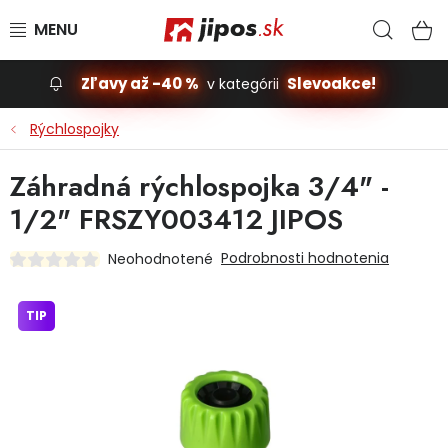
Prejsť na obsah
Hľad
N
Zľavy až -40 %
Slevoakce!
v kategórii
Slevoakce
Rýchlospojky
Stavba, dom
Záhradná rýchlospojka 3/4" -
1/2" FRSZY003412 JIPOS
Dielňa
Podrobnosti hodnotenia
Neohodnotené
Záhrada
TIP
Príslušenstvo pre automobily
Vybavenie a hračky pre deti
Domácnosť