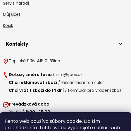
Servis nářadí
Můj účet
Košík
Kontakty
Teplická 906, 418 01 Bílina
Dotazy směřujte na
/
info@jipos.cz
Chci reklamovat zboží
/
Reklamační formulář
Chci vrátit zboží do 14 dní
/
Formulář pro vrácení zboží
Prevádzková doba
Po-Čt /
8:00 - 15:00
Pá /
7:30 - 14:30
Tento web používa súbory cookie. Ďalším
prechádzaním tohto webu vyjadrujete súhlas s ich
Obedňajšia prestávka /
11:00 - 11:30