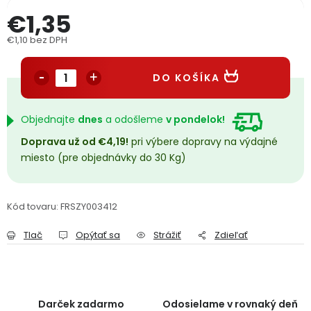
PODPORA
€1,35
€1,10 bez DPH
Jednotková cena:
Reklamačný formulár
Odstúpenie v lehote 14 dní
DO KOŠÍKA
Obchodné podmienky
Reklamačný poriadok
Objednajte
dnes
a odošleme
v pondelok!
Podmienky ochrany osobných údajov
Doprava už od €4,19!
pri výbere dopravy na výdajné
miesto (pre objednávky do 30 Kg)
+
Přihlášení
Registrace
Kód tovaru:
FRSZY003412
Tlač
Opýtať sa
Strážiť
Zdieľať
Darček zadarmo
Odosielame v rovnaký deň