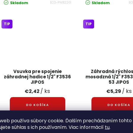
Skladom
Skladom
ECO-PWB2201
EC
TIP
TIP
Vsuvka pre spojenie
Záhradná rýchlo
záhradnej hadice 1/2" F3536
mosadzná 1/2" F35
JIPOS
53 JIPOS
/ ks
/ ks
€2,42
€5,29
DO KOŠÍKA
DO KOŠÍKA
web používa súbory cookie. Ďalším prechádzaním tohto
Spojte záhradné hadice
Vysoko kvalitná mo
ujete súhlas s ich používaním. Viac informácií
tu
.
jednoducho, pevne a bez
záhradná rýchlospoj