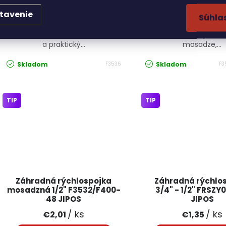
kompromisov. Mosadzná vsuvka
1/2" F3538/F400-53 je
tavenie
F3536 JIPOS je profesionálne
voľbou pre efektívne p
Súhla
riešenie pre každého
a odpojenie záhradne
záhradkára, ktorý hľadá odolný
Je vyrobený z odo
a praktický...
mosadze,...
Skladom
Skladom
F3536
F3
TIP
TIP
Záhradná rýchlospojka
Záhradná rýchlo
mosadzná 1/2" F3532/F400-
3/4" - 1/2" FRSZY
48 JIPOS
JIPOS
/ ks
/ ks
€2,01
€1,35