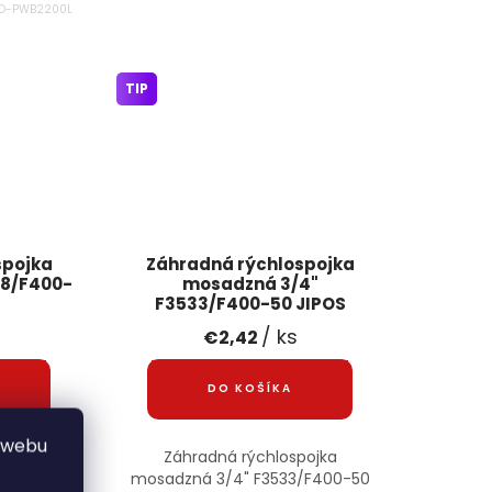
O-PWB2200L
TIP
spojka
Záhradná rýchlospojka
38/F400-
mosadzná 3/4"
F3533/F400-50 JIPOS
/ ks
€2,42
DO KOŠÍKA
 webu
sadzná
Záhradná rýchlospojka
ka JIPOS
mosadzná 3/4" F3533/F400-50