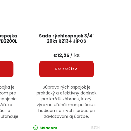
ospojka
Sada rýchlospojok 3/4"
WB2200L
20ks R2134 JIPOS
/ ks
€12,25
DO KOŠÍKA
ojka je
Súprava rýchlospojok je
kom pre
praktický a efektívny doplnok
repojenie
pre každú záhradu, ktorý
 Vďaka
výrazne uľahčí manipuláciu s
ácii a
hadicami a zrýchli prácu pri
 uľahčuje
zavlažovaní aj údržbe.
Skladom
R2134