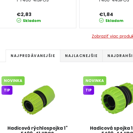
1" F400-41JIPOS
F400-44JIPOS
€2,83
€1,84
Skladom
Skladom
Zobraziť viac produ
Radenie produktov
NAJPREDÁVANEJŠIE
NAJLACNEJŠIE
NAJDRAHŠI
Výpis produktov
NOVINKA
NOVINKA
TIP
TIP
Hadicová rýchlospojka 1"
Hadicová spojka 1