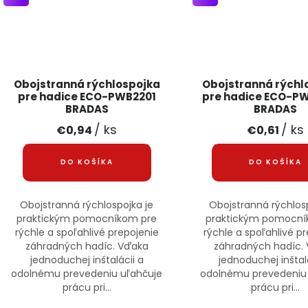
Obojstranná rýchlospojka
Obojstranná rýchl
pre hadice ECO-PWB2201
pre hadice ECO-P
BRADAS
BRADAS
/ ks
/ ks
€0,94
€0,61
DO KOŠÍKA
DO KOŠÍKA
Obojstranná rýchlospojka je
Obojstranná rýchlosp
praktickým pomocníkom pre
praktickým pomocní
rýchle a spoľahlivé prepojenie
rýchle a spoľahlivé p
záhradných hadíc. Vďaka
záhradných hadíc.
jednoduchej inštalácii a
jednoduchej inštal
odolnému prevedeniu uľahčuje
odolnému prevedeniu
prácu pri...
prácu pri...