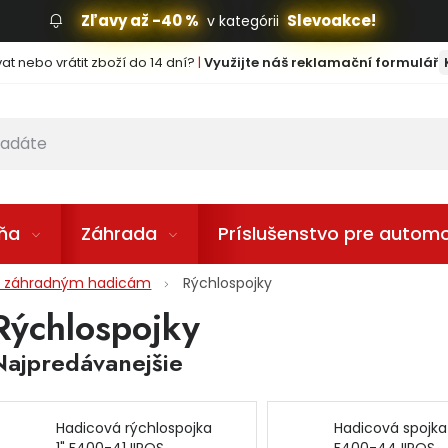
Zľavy až -40 %
Slevoakce!
v kategórii
t nebo vrátit zboží do 14 dní?
|
Využijte náš reklamační formulář
lňa
Záhrada
Príslušenstvo pre automo
 k záhradným hadicám
Rýchlospojky
Rýchlospojky
Najpredávanejšie
Hadicová rýchlospojka
Hadicová spojka