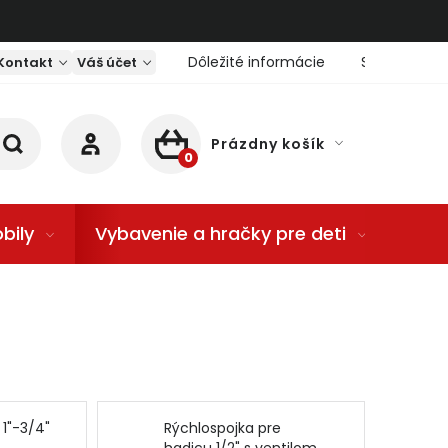
Dôležité informácie
Servis nárad
Kontakt
Váš účet
Prázdny košík
NÁKUPNÝ KOŠÍK
bily
Vybavenie a hračky pre deti
Dom
 1"-3/4"
Rýchlospojka pre