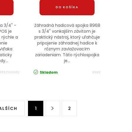
DO KOŠÍKA
a 3/4" -
Záhradná hadicová spojka 8968
POS je
s 3/4" vonkajším závitom je
 rýchle a
praktický nástroj, ktorý uľahčuje
enie
pripojenie záhradnej hadice k
 Vďaka
rôznym zavlažovacím
aticky
zariadeniam. Táto rýchlospojka
dy...
je...
Skladom
FRSZY003412
8968
Stránkovanie
ALŠÍCH
1
2