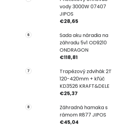
vody 3000W 07407
JIPOS
€28,65
Sada aku náradia na
záhradu 5v1 OD9210
ONDRAGON
€118,81
Trapézový zdvihák 2T
120-420mm + kľúč
KD3526 KRAFT&DELE
€25,37
Záhradná hamaka s
rámom R877 JIPOS
€45,04