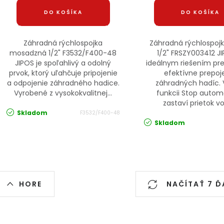
DO KOŠÍKA
DO KOŠÍKA
Záhradná rýchlospojka
Záhradná rýchlospojk
mosadzná 1/2" F3532/F400-48
1/2" FRSZY003412 JI
JIPOS je spoľahlivý a odolný
ideálnym riešením pre
prvok, ktorý uľahčuje pripojenie
efektívne prepoj
a odpojenie záhradného hadice.
záhradných hadíc.
Vyrobené z vysokokvalitnej...
funkcii Stop autom
zastaví prietok vo
Skladom
F3532/F400-48
Skladom
Ovládacie prvky výpisu
HORE
NAČÍTAŤ 7 Ď