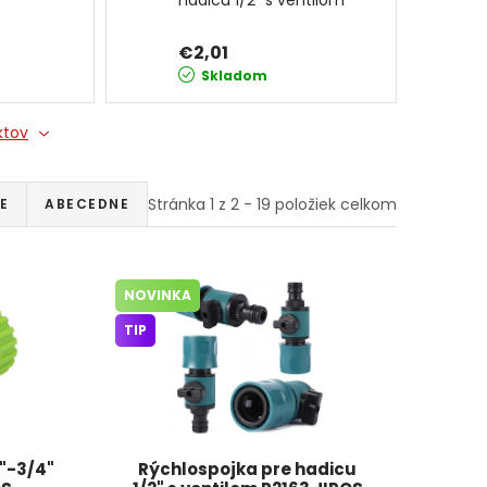
hadicu 1/2" s ventilom
R2163 JIPOS
€2,01
Skladom
ktov
Stránka
1
z
2
-
19
položiek celkom
E
ABECEDNE
NOVINKA
TIP
"-3/4"
Rýchlospojka pre hadicu