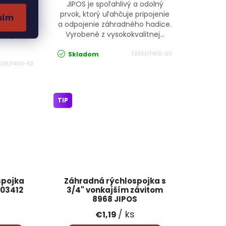
 ideálnou
JIPOS je spoľahlivý a odolný
ripojenie
prvok, ktorý uľahčuje pripojenie
sím
j hadice.
a odpojenie záhradného hadice.
lnej
Vyrobené z vysokokvalitnej...
Skladom
F3533/F400-50
538/F400-53
TIP
spojka
Záhradná rýchlospojka s
003412
3/4" vonkajším závitom
8968 JIPOS
/ ks
€1,19