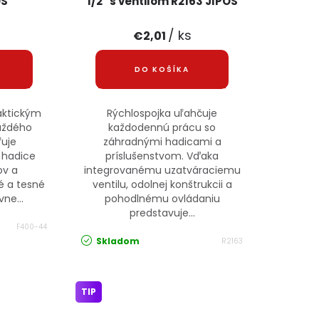
OS
1/2" s ventilom R2163 JIPOS
/ ks
€2,01
DO KOŠÍKA
raktickým
Rýchlospojka uľahčuje
aždého
každodennú prácu so
ľuje
záhradnými hadicami a
 hadice
príslušenstvom. Vďaka
ov a
integrovanému uzatváraciemu
é a tesné
ventilu, odolnej konštrukcii a
ne...
pohodlnému ovládaniu
predstavuje...
F400-44
Skladom
R2163
TIP