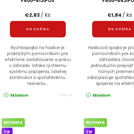
F400-41JIPOS
F400-44JIP
/ ks
/ ks
€2,83
€1,84
DO KOŠÍKA
DO KOŠÍKA
Rýchlospojka na hadice je
Hadicová spojka je p
praktickým pomocníkom pre
pomocníkom pre k
efektívne zavlaňovanie a prácu
záhradára. Dovo
v záhrade. Vďaka rýchlemu
jednoducho prepojiť
systému pripojenia, odolnej
rôznych priemer
konštrukcii a spoľahlivému
zabezpečuje spoľahliv
tesneniu...
spojenie na efektív
Skladom
Skladom
F400-41
NOVINKA
NOVINKA
TIP
TIP