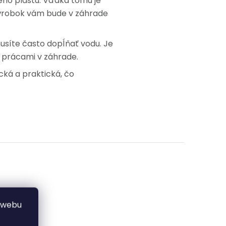
ého plastu. Vďaka tomu je
 výrobok vám bude v záhrade
musíte často dopĺňať vodu. Je
i prácami v záhrade.
cká a praktická, čo
 webu