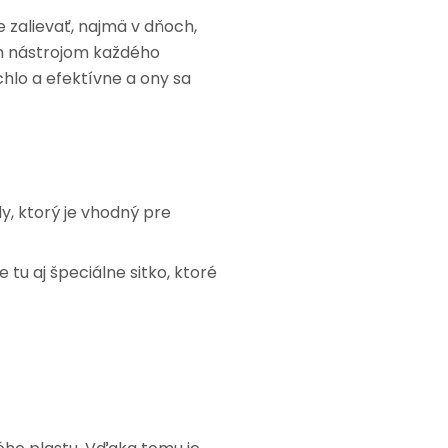
 zalievať, najmä v dňoch,
ým nástrojom každého
hlo a efektívne a ony sa
, ktorý je vhodný pre
je tu aj špeciálne sitko, ktoré