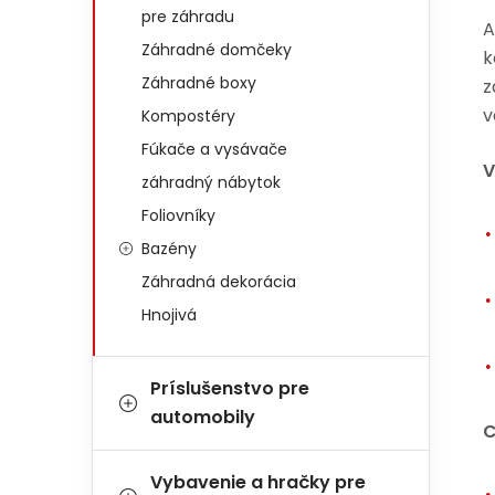
pre záhradu
A
Záhradné domčeky
k
Záhradné boxy
z
v
Kompostéry
Fúkače a vysávače
V
záhradný nábytok
Foliovníky
Bazény
Záhradná dekorácia
Hnojivá
Príslušenstvo pre
automobily
C
Vybavenie a hračky pre