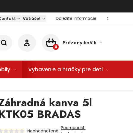
Dôležité informácie
Servis nárad
Kontakt
Váš účet
Prázdny košík
NÁKUPNÝ KOŠÍK
bily
Vybavenie a hračky pre deti
Dom
Záhradná kanva 5l
KTK05 BRADAS
Podrobnosti
Neohodnotené