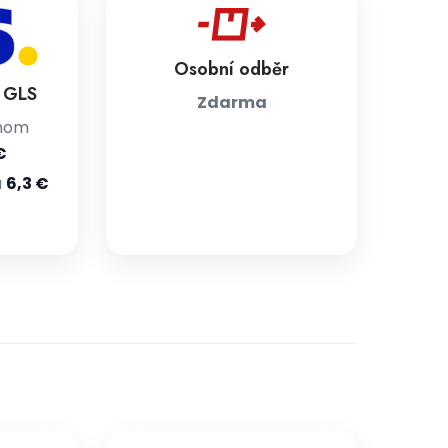
Osobní odběr
a GLS
Zdarma
jnom
€
u
6,3 €