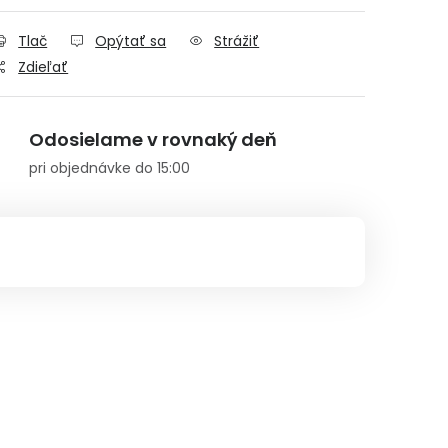
Tlač
Opýtať sa
Strážiť
Zdieľať
Odosielame v rovnaký deň
pri objednávke do 15:00