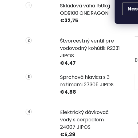
Skladová váha 150kg
Nas
OD9100 ONDRAGON
€32,75
Štvorcestný ventil pre
vodovodný kohútik R2331
JIPOS
B
€4,47
Sprchová hlavica s 3
režimami 27305 JIPOS
€4,88
Elektrický dávkovač
vody s čerpadlom
24007 JIPOS
€5,29