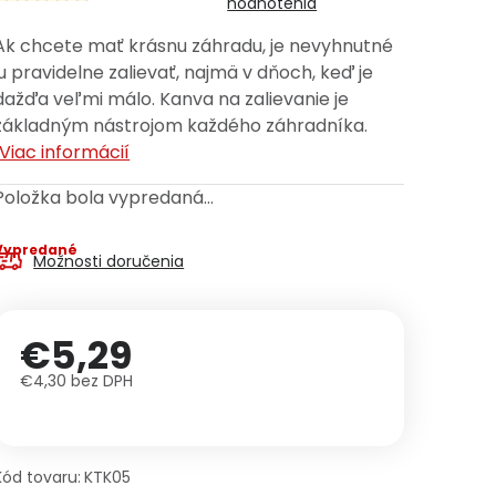
hodnotenia
Ak chcete mať krásnu záhradu, je nevyhnutné
ju pravidelne zalievať, najmä v dňoch, keď je
dažďa veľmi málo. Kanva na zalievanie je
základným nástrojom každého záhradníka.
Viac informácií
Položka bola vypredaná…
Vypredané
Možnosti doručenia
€5,29
€4,30 bez DPH
Jednotková cena:
Kód tovaru:
KTK05