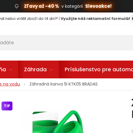
Zľavy až -40 %
Slevoakce!
v kategórii
t nebo vrátit zboží do 14 dní?
|
Využijte náš reklamační formulář
lňa
Záhrada
Príslušenstvo pre automo
e na vodu
Záhradná kanva 5l KTK05 BRADAS
TIP