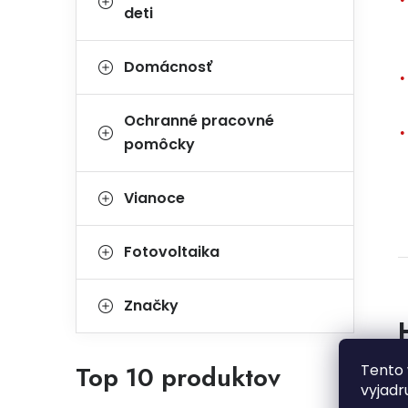
deti
Domácnosť
Ochranné pracovné
pomôcky
Vianoce
Fotovoltaika
Značky
B
Top 10 produktov
Tento 
vyjadr