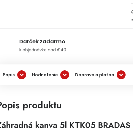
Darček zadarmo
k objednávke nad €40
Popis
Hodnotenie
Doprava a platba
Popis produktu
Záhradná kanva 5l KTK05 BRADAS