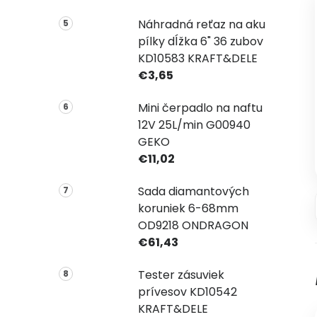
Náhradná reťaz na aku
pílky dĺžka 6" 36 zubov
KD10583 KRAFT&DELE
€3,65
Mini čerpadlo na naftu
12V 25L/min G00940
GEKO
€11,02
Sada diamantových
koruniek 6-68mm
OD9218 ONDRAGON
€61,43
Tester zásuviek
prívesov KD10542
KRAFT&DELE