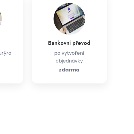
Bankovní převod
urýra
po vytvoření
objednávky
zdarma