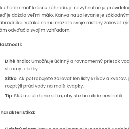
k chcete mať krásnu záhradu, je nevyhnutné ju pravidelne
eď je dažďa veľmi málo. Kanva na zalievanie je základn
áhradníka. Vďaka nemu môžete svoje rastliny zalievať rýc
ám odvďačia svojím vzhľadom.
lastnosti:
Dlhé hrdlo:
Umožňuje účinný a rovnomerný prietok vody
stromy a kríky.
Sitko
: Ak potrebujete zalievať len listy kríkov a kvetov, 
rozptýli prúd vody na malé kvapky.
Tip
: Slúži na uloženie sitka, aby ste ho nikde nestratili.
harakteristika: