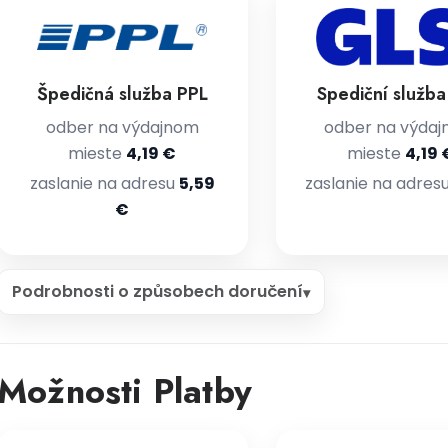
Špedičná služba PPL
Spediční služb
odber na výdajnom
odber na výda
mieste
4,19 €
mieste
4,19 
zaslanie na adresu
5,59
zaslanie na adres
€
Podrobnosti o způsobech doručení
Možnosti Platby