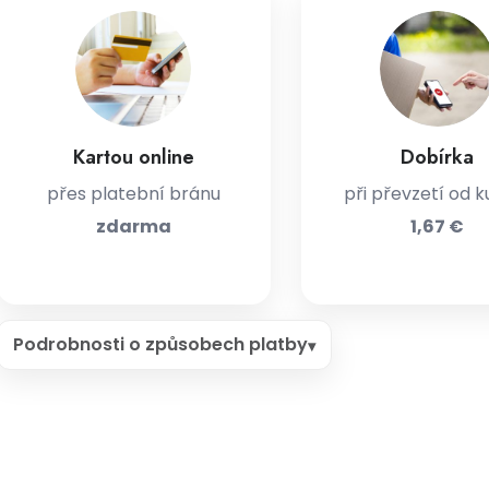
Kartou online
Dobírka
přes platební bránu
při převzetí od k
zdarma
1,67 €
Podrobnosti o způsobech platby