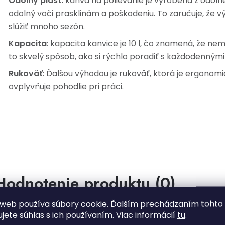
Odolný plast:
kanva na polievanie je vyrobená z odoln
odolný voči prasklinám a poškodeniu. To zaručuje, že
slúžiť mnoho sezón.
Kapacita
: kapacita kanvice je 10 l, čo znamená, že ne
to skvelý spôsob, ako si rýchlo poradiť s každodenným
Rukoväť
: Ďalšou výhodou je rukoväť, ktorá je ergonomi
ovplyvňuje pohodlie pri práci.
Hodnotenie produktu (0)
uďte prvý, kto napíše príspevok k tejto položke.
web používa súbory cookie. Ďalším prechádzaním tohto
ujete súhlas s ich používaním. Viac informácií
tu
.