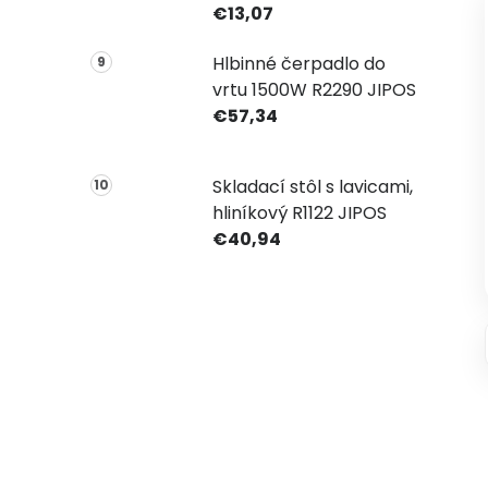
€13,07
Hlbinné čerpadlo do
vrtu 1500W R2290 JIPOS
€57,34
Skladací stôl s lavicami,
hliníkový R1122 JIPOS
€40,94