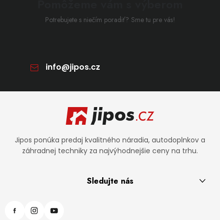
Pomôžeme vám s výberom
Potrebujete s niečím poradiť? Sme tu pre vás!
info
@
jipos.cz
Zápätie
Jipos ponúka predaj kvalitného náradia, autodoplnkov a
záhradnej techniky za najvýhodnejšie ceny na trhu.
Sledujte nás