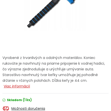
Ochranné pracovné pomôcky
Vianoce
Fotovoltaika
Značky
Vyrobené z trvanlivých a odolných materiálov. Koniec
rukoväte je navrhnutý na priame pripojenie k vodnej hadici,
čo výrazne zjednodušuje a urýchľuje umývanie auta.
Starostlivo navrhnutý tvar kefky umožňuje jej pohodlné
Servis náradia
Hodnotenie obchodu
držanie v rôznych polohách. Dĺžka kefy je 44 cm.
Viac informácií
Doprava a platba
Váš zákaznícky účet
(1 ks)
Skladom
Kontakty
Možnosti doručenia