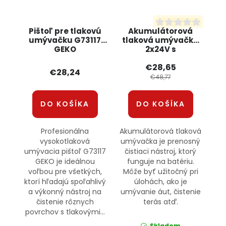
Pištoľ pre tlakovú
Akumulátorová
umývačku G73117
tlaková umývačka
GEKO
2x24V s
príslušenstvom
€28,65
OD011 JIPOS
€28,24
€48,77
DO KOŠÍKA
DO KOŠÍKA
Profesionálna
Akumulátorová tlaková
vysokotlaková
umývačka je prenosný
umývacia pištoľ G73117
čistiaci nástroj, ktorý
GEKO je ideálnou
funguje na batériu.
voľbou pre všetkých,
Môže byť užitočný pri
ktorí hľadajú spoľahlivý
úlohách, ako je
a výkonný nástroj na
umývanie áut, čistenie
čistenie rôznych
terás atď.
povrchov s tlakovými...
Skladom