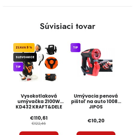
Súvisiaci tovar
9 %
TIP
SLEVOAKCE
TIP
Vysokotlaková
Umývacia penová
umývačka 2100W
pištoľ na auto 10088
KD432 KRAFT&DELE
JIPOS
€110,61
€10,20
€122,46