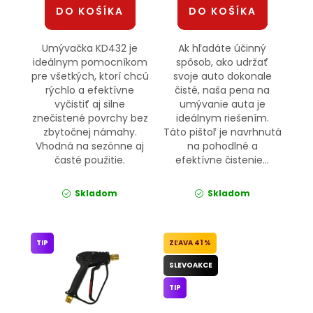
DO KOŠÍKA
DO KOŠÍKA
Umývačka KD432 je
Ak hľadáte účinný
ideálnym pomocníkom
spôsob, ako udržať
pre všetkých, ktorí chcú
svoje auto dokonale
rýchlo a efektívne
čisté, naša pena na
vyčistiť aj silne
umývanie auta je
znečistené povrchy bez
ideálnym riešením.
zbytočnej námahy.
Táto pištoľ je navrhnutá
Vhodná na sezónne aj
na pohodlné a
časté použitie.
efektívne čistenie...
Skladom
Skladom
TIP
41 %
SLEVOAKCE
TIP