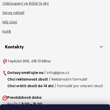
Odstoupení ve lhůtě 14 dní
Servis nářadí
Můj účet
Košík
Kontakty
Teplická 906, 418 01 Bílina
Dotazy směřujte na
/
info@jipos.cz
Chci reklamovat zboží
/
Reklamační formulář
Chci vrátit zboží do 14 dní
/
Formulář pro vrácení zboží
Prevádzková doba
Po-Čt /
8:00 - 15:00