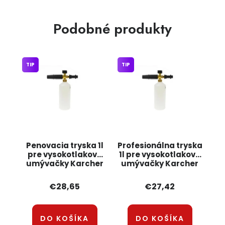
Podobné produkty
TIP
TIP
Penovacia tryska 1l
Profesionálna tryska
pre vysokotlakové
1l pre vysokotlakové
umývačky Karcher
umývačky Karcher
série K G73142 GEKO
série K2-K7 G73141
GEKO
€28,65
€27,42
DO KOŠÍKA
DO KOŠÍKA