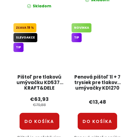
Skladom
19 %
NOVINKA
SLEVOAKCE
TIP
TIP
Pištoľ pre tlakovú
Penová pištoľ 1l + 7
umývačku KD5377
trysiek pre tlakové
KRAFT&DELE
umývačky KD1270
KRAFT&DELE
€63,93
€13,48
€79,88
DO KOŠÍKA
DO KOŠÍKA