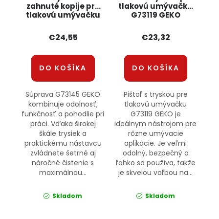
zahnuté kopije pre
tlakovú umývačku
tlakovú umývačku
G73119 GEKO
G73145 GEKO
€24,55
€23,32
DO KOŠÍKA
DO KOŠÍKA
Súprava G73145 GEKO
Pištoľ s tryskou pre
kombinuje odolnosť,
tlakovú umývačku
funkčnosť a pohodlie pri
G73119 GEKO je
práci. Vďaka širokej
ideálnym nástrojom pre
škále trysiek a
rôzne umývacie
praktickému nástavcu
aplikácie. Je veľmi
zvládnete šetrné aj
odolný, bezpečný a
náročné čistenie s
ľahko sa používa, takže
maximálnou...
je skvelou voľbou na...
Skladom
Skladom