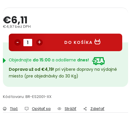
PODPORA
€6,11
Reklamačný formulár
Odstúpenie v lehote 14 dní
€4,97 bez DPH
Jednotková cena:
Obchodné podmienky
Reklamačný poriadok
DO KOŠÍKA
Podmienky ochrany osobných údajov
Objednajte
do 15:00
a odošleme
dnes!
Doprava už od €4,19!
pri výbere dopravy na výdajné
+
Přihlášení
Registrace
miesto (pre objednávky do 30 Kg)
Kód tovaru:
BR-ES2001-XX
Tlač
Opýtať sa
Strážiť
Zdieľať