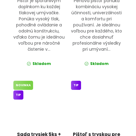
Pištoľ je spoľahlivým
Penová pištoľ ponúka
doplnkom ku každej
kombináciu vysokej
tlakovej umývačke.
účinnosti, univerzálnosti
Ponúka vysoký tlak,
a komfortu pri
pohodlné ovládanie a
používaní. Je ideálnou
odolnú konštrukciu,
voľbou pre každého, kto
vďaka čomu je ideálnou
chce dosiahnuť
voľbou pre náročné
profesionálne výsledky
čistenie v...
pri umývaní...
Skladom
Skladom
NOVINKA
TIP
TIP
Sada trysiek 5ks +
Pištoľ s tryskou pre